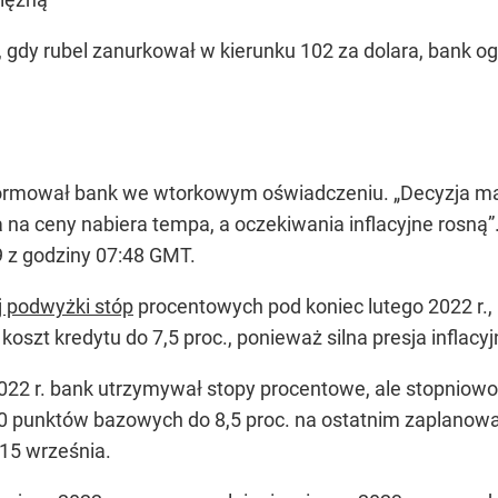
, gdy rubel zanurkował w kierunku 102 za dolara, bank og
nformował bank we wtorkowym oświadczeniu. „Decyzja ma 
a na ceny nabiera tempa, a oczekiwania inflacyjne rosną”.
9 z godziny 07:48 GMT.
j podwyżki stóp
procentowych pod koniec lutego 2022 r.,
oszt kredytu do 7,5 proc., ponieważ silna presja inflacyj
022 r. bank utrzymywał stopy procentowe, ale stopniowo 
 punktów bazowych do 8,5 proc. na ostatnim zaplanowa
15 września.