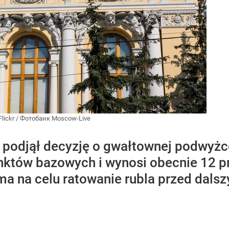
Flickr
/
Фотобанк Moscow-Live
y podjął decyzję o gwałtownej podwyżc
nktów bazowych i wynosi obecnie 12 pr
 ma na celu ratowanie rubla przed dals