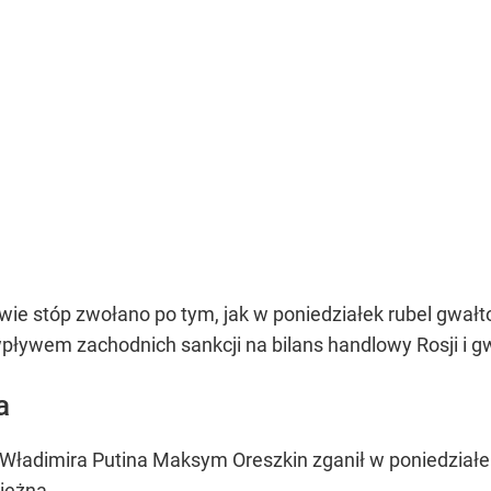
ie stóp zwołano po tym, jak w poniedziałek rubel gwałt
wpływem zachodnich sankcji na bilans handlowy Rosji 
a
ładimira Putina Maksym Oreszkin zganił w poniedziałek
niężną