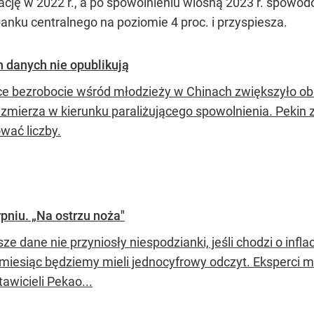
cję w 2022 r., a po spowolnieniu wiosną 2023 r. spowod
anku centralnego na poziomie 4 proc. i przyspiesza.
h danych nie opublikują
e bezrobocie wśród młodzieży w Chinach zwiększyło oba
 zmierza w kierunku paraliżującego spowolnienia. Pekin z
wać liczby.
rpniu. „Na ostrzu noża"
sze dane nie przyniosły niespodzianki, jeśli chodzi o infla
 miesiąc będziemy mieli jednocyfrowy odczyt. Eksperci 
awicieli Pekao...