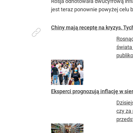
Rosja odnotowała dwucyfrową infla
jest teraz ponownie powyżej celu b
Chiny mają receptę na kryzys. Tyc
Rosnąc
świata
publiko
Eksperci prognozują inflację w sie
Dzisiej
czy za
przedst