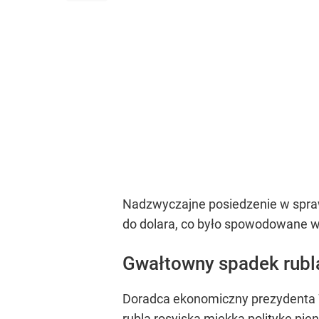
Nadzwyczajne posiedzenie w spraw
do dolara, co było spowodowane 
Gwałtowny spadek rubl
Doradca ekonomiczny prezydenta W
rubla rosyjską miękką politykę pie