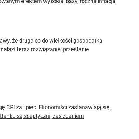
owanym efektem wysokiej bazy, roczna inflacja
wy, że druga co do wielkości gospodarka
nalazł teraz rozwiązanie: przestanie
cję CPI za lipiec. Ekonomiści zastanawiają się,
mBanku są sceptyczni, zaś zdaniem