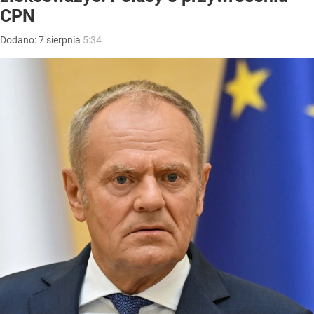
CPN
Dodano:
7
sierpnia
5:34