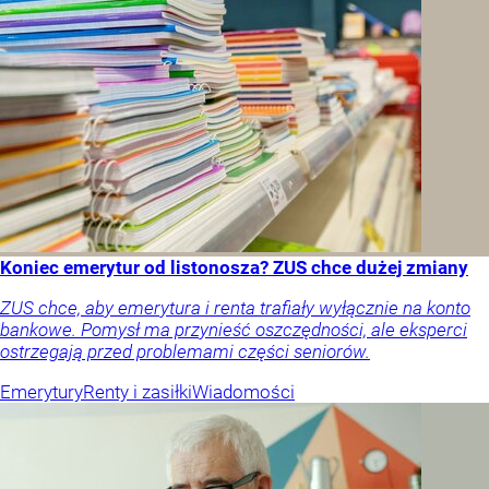
Koniec emerytur od listonosza? ZUS chce dużej zmiany
ZUS chce, aby emerytura i renta trafiały wyłącznie na konto
bankowe. Pomysł ma przynieść oszczędności, ale eksperci
ostrzegają przed problemami części seniorów.
Emerytury
Renty i zasiłki
Wiadomości