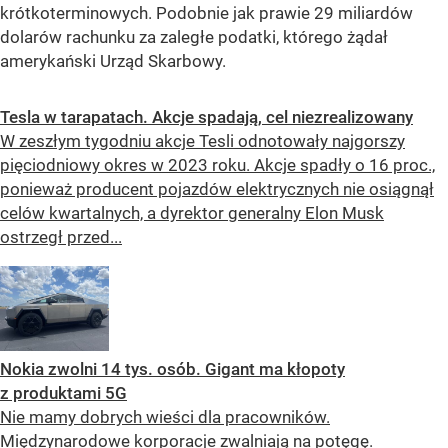
krótkoterminowych. Podobnie jak prawie 29 miliardów
dolarów rachunku za zaległe podatki, którego żądał
amerykański Urząd Skarbowy.
Tesla w tarapatach. Akcje spadają, cel niezrealizowany
W zeszłym tygodniu akcje Tesli odnotowały najgorszy
pięciodniowy okres w 2023 roku. Akcje spadły o 16 proc.,
ponieważ producent pojazdów elektrycznych nie osiągnął
celów kwartalnych, a dyrektor generalny Elon Musk
ostrzegł przed...
Nokia zwolni 14 tys. osób. Gigant ma kłopoty
z produktami 5G
Nie mamy dobrych wieści dla pracowników.
Międzynarodowe korporacje zwalniają na potęgę.