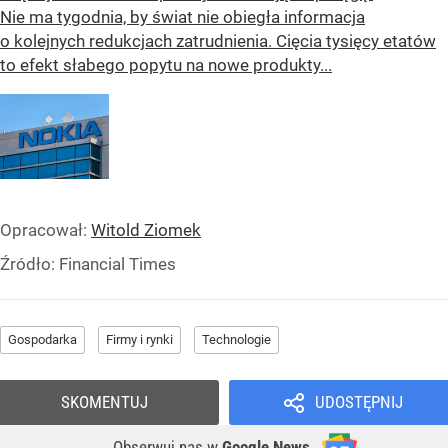
Nie ma tygodnia, by świat nie obiegła informacja
o kolejnych redukcjach zatrudnienia. Cięcia tysięcy etatów
to efekt słabego popytu na nowe produkty...
Opracował:
Witold Ziomek
Źródło:
Financial Times
Gospodarka
Firmy i rynki
Technologie
SKOMENTUJ
UDOSTĘPNIJ
Obserwuj nas
w
Google News