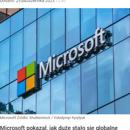
Dodano:
25
października
2023
12:00
Microsoft
Źródło:
Shutterstock
/
Volodymyr Kyrylyuk
Microsoft pokazał, jak duże stało się globalne