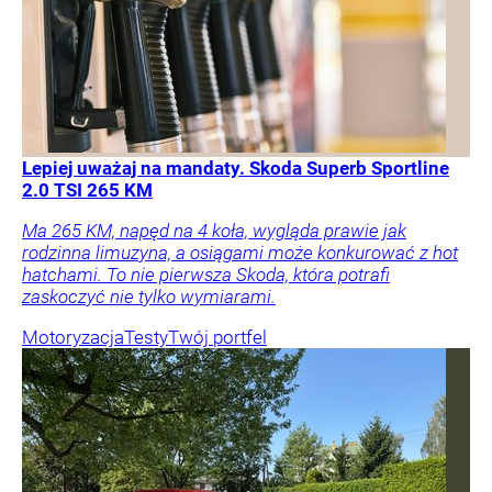
Lepiej uważaj na mandaty. Skoda Superb Sportline
2.0 TSI 265 KM
Ma 265 KM, napęd na 4 koła, wygląda prawie jak
rodzinna limuzyna, a osiągami może konkurować z hot
hatchami. To nie pierwsza Skoda, która potrafi
zaskoczyć nie tylko wymiarami.
Motoryzacja
Testy
Twój portfel