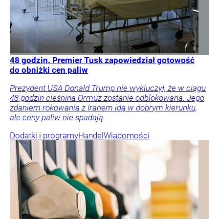
48 godzin. Premier Tusk zapowiedział gotowość
do obniżki cen paliw
Prezydent USA Donald Trump nie wykluczył, że w ciągu
48 godzin cieśnina Ormuz zostanie odblokowana. Jego
zdaniem rokowania z Iranem idą w dobrym kierunku,
ale ceny paliw nie spadają.
Dodatki i programy
Handel
Wiadomości