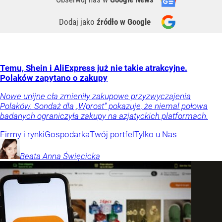
Dodaj jako
źródło w Google
Temu, Shein i AliExpress już nie takie atrakcyjne.
Polaków zapytano o zakupy
Nowe unijne cła zmieniły zakupowe przyzwyczajenia
Polaków. Sondaż dla „Wprost” pokazuje, że niemal połowa
badanych ograniczyła zakupy na azjatyckich platformach.
Firmy i rynki
Gospodarka
Twój portfel
Tylko u Nas
Beata Anna
Święcicka