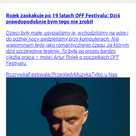
Rojek zaskakuje po 19 latach OFF Festivalu: Dziś
prawdopodobnie bym tego nie zrobił
Dzieci były małe, usypialiśmy je, wchodziliśmy na górę i
do późnej nocy siedzieliśmy przy komputerach. Nie
wspominam tego jako romantycznego czasu, za którym
dziś szczególnie tęsknię. To była po prostu bardzo
ciężka praca – mówi Artur Rojek o początkach OFF
Festivalu.
Rozrywka
Festiwale/Przeglądy
Muzyka
Tylko u Nas