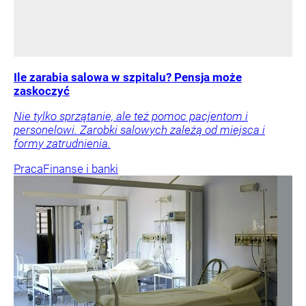
Ile zarabia salowa w szpitalu? Pensja może
zaskoczyć
Nie tylko sprzątanie, ale też pomoc pacjentom i
personelowi. Zarobki salowych zależą od miejsca i
formy zatrudnienia.
Praca
Finanse i banki