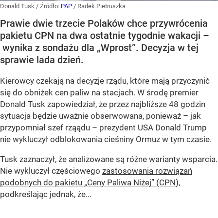
Donald Tusk
/ Źródło:
PAP
/
Radek Pietruszka
Prawie dwie trzecie Polaków chce przywrócenia
pakietu CPN na dwa ostatnie tygodnie wakacji –
wynika z sondażu dla „Wprost”. Decyzja w tej
sprawie lada dzień.
Kierowcy czekają na decyzje rządu, które mają przyczynić
się do obniżek cen paliw na stacjach. W środę premier
Donald Tusk zapowiedział, że przez najbliższe 48 godzin
sytuacja będzie uważnie obserwowana, ponieważ – jak
przypomniał szef rząądu – prezydent USA Donald Trump
nie wykluczył odblokowania cieśniny Ormuz w tym czasie.
Tusk zaznaczył, że analizowane są różne warianty wsparcia.
Nie wykluczył częściowego
zastosowania rozwiązań
podobnych do pakietu „Ceny Paliwa Niżej” (CPN
),
podkreślając jednak, że...