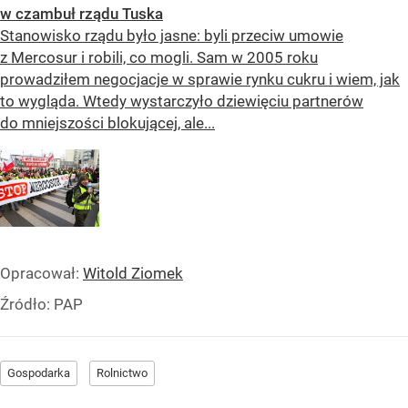
w czambuł rządu Tuska
Stanowisko rządu było jasne: byli przeciw umowie
z Mercosur i robili, co mogli. Sam w 2005 roku
prowadziłem negocjacje w sprawie rynku cukru i wiem, jak
to wygląda. Wtedy wystarczyło dziewięciu partnerów
do mniejszości blokującej, ale...
Opracował:
Witold Ziomek
Źródło:
PAP
Gospodarka
Rolnictwo