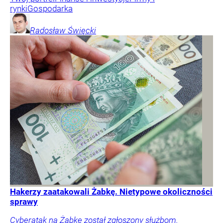
rynki
Gospodarka
Radosław
Święcki
Hakerzy zaatakowali Żabkę. Nietypowe okoliczności
sprawy
Cyberatak na Żabkę został zgłoszony służbom.