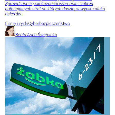
Sprawdzane są okoliczności włamania i zakres
potencjalnych strat do których doszło, w wyniku ataku
hakerów.
Firmy i rynki
Cyberbezpieczeństwo
Beata Anna
Święcicka