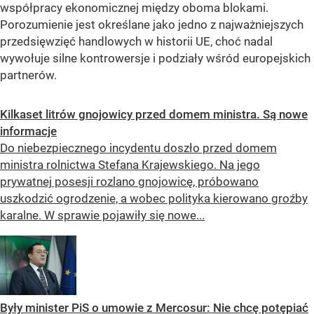
współpracy ekonomicznej między oboma blokami.
Porozumienie jest określane jako jedno z najważniejszych
przedsięwzięć handlowych w historii UE, choć nadal
wywołuje silne kontrowersje i podziały wśród europejskich
partnerów.
Kilkaset litrów gnojowicy przed domem ministra. Są nowe
informacje
Do niebezpiecznego incydentu doszło przed domem
ministra rolnictwa Stefana Krajewskiego. Na jego
prywatnej posesji rozlano gnojowicę, próbowano
uszkodzić ogrodzenie, a wobec polityka kierowano groźby
karalne. W sprawie pojawiły się nowe...
Były minister PiS o umowie z Mercosur: Nie chcę potępiać