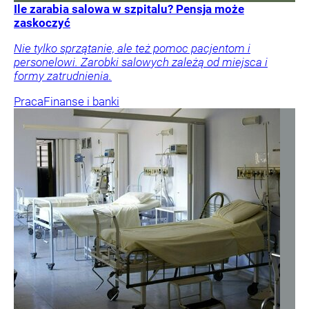
Ile zarabia salowa w szpitalu? Pensja może
zaskoczyć
Nie tylko sprzątanie, ale też pomoc pacjentom i
personelowi. Zarobki salowych zależą od miejsca i
formy zatrudnienia.
Praca
Finanse i banki