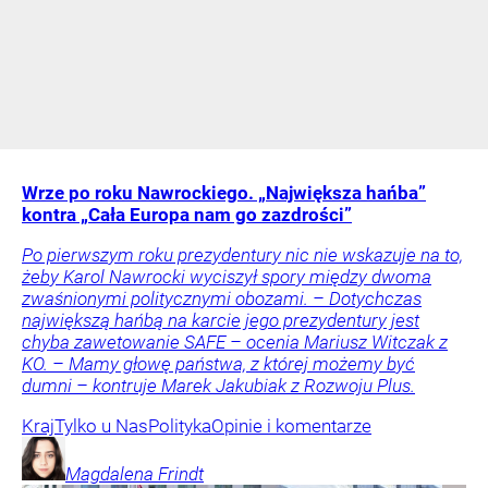
Wrze po roku Nawrockiego. „Największa hańba”
kontra „Cała Europa nam go zazdrości”
Po pierwszym roku prezydentury nic nie wskazuje na to,
żeby Karol Nawrocki wyciszył spory między dwoma
zwaśnionymi politycznymi obozami. – Dotychczas
największą hańbą na karcie jego prezydentury jest
chyba zawetowanie SAFE – ocenia Mariusz Witczak z
KO. – Mamy głowę państwa, z której możemy być
dumni – kontruje Marek Jakubiak z Rozwoju Plus.
Kraj
Tylko u Nas
Polityka
Opinie i komentarze
Magdalena
Frindt