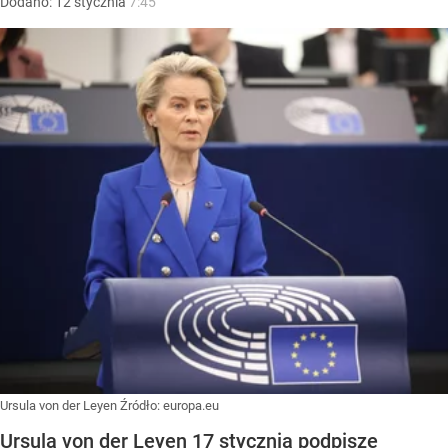
Dodano:
12
stycznia
7:45
Ursula von der Leyen
Źródło:
europa.eu
Ursula von der Leyen 17 stycznia podpisze