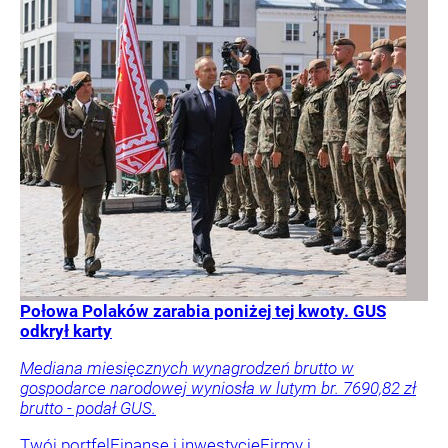
Połowa Polaków zarabia poniżej tej kwoty. GUS
odkrył karty
Mediana miesięcznych wynagrodzeń brutto w
gospodarce narodowej wyniosła w lutym br. 7690,82 zł
brutto - podał GUS.
Twój portfel
Finanse i inwestycje
Firmy i