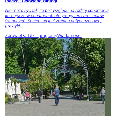
inaczej! Celowane zabiegi
Nie może być tak, że bez względu na rodzaj schorzenia,
kuracjusze w sanatoriach otrzymują ten sam zestaw
świadczeń. Konieczna jest zmiana dotychczasowej
praktyki.
Zdrowie
Dodatki i programy
Wiadomości