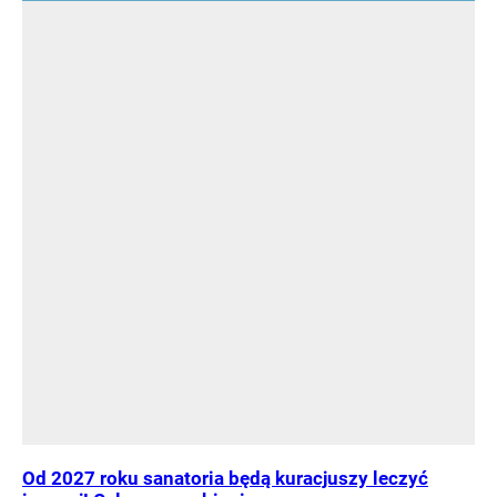
Od 2027 roku sanatoria będą kuracjuszy leczyć