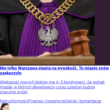
Nie tylko Warszawa stawia na wysokość. To miasto znów
zaskoczyło
Większość nowych bloków ma 4–5 kondygnacji. Są jednak
miasta, w których deweloperzy coraz częściej budują
znacznie wyżej.
Nieruchomości
Finanse i inwestycje
Opinie i komentarze