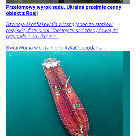
Przełomowy wyrok sądu. Ukraina przejmie cenny
obiekt z Rosji
Szwecja skonfiskowała wiosną jeden ze statków
rosyjskiej floty cieni. Tamtejszy sąd zdecydował, że
przypadnie on Ukrainie.
Świat
Wojna w Ukrainie
Polityka
Gospodarka