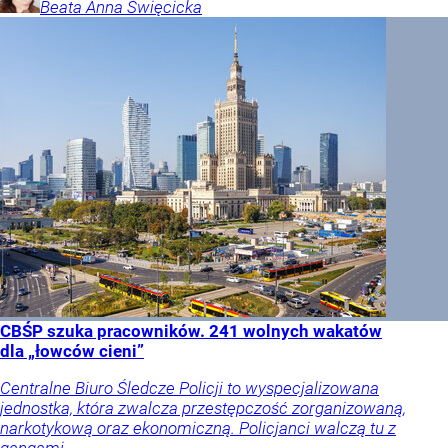
Beata Anna
Święcicka
CBŚP szuka pracowników. 241 wolnych wakatów
dla „łowców cieni”
Centralne Biuro Śledcze Policji to wyspecjalizowana
jednostka, która zwalcza przestępczość zorganizowaną,
narkotykową oraz ekonomiczną. Policjanci walczą tu z