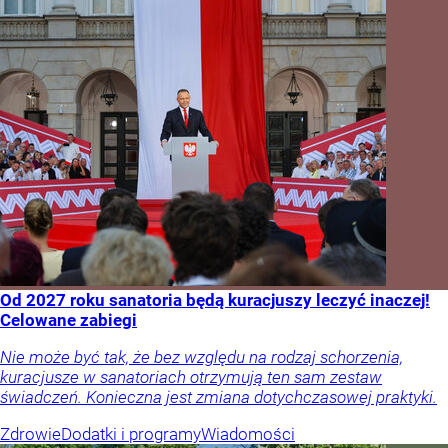
Od 2027 roku sanatoria będą kuracjuszy leczyć inaczej!
Celowane zabiegi
Nie może być tak, że bez względu na rodzaj schorzenia,
kuracjusze w sanatoriach otrzymują ten sam zestaw
świadczeń. Konieczna jest zmiana dotychczasowej praktyki.
Zdrowie
Dodatki i programy
Wiadomości