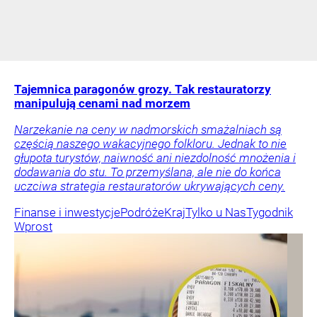
Tajemnica paragonów grozy. Tak restauratorzy
manipulują cenami nad morzem
Narzekanie na ceny w nadmorskich smażalniach są
częścią naszego wakacyjnego folkloru. Jednak to nie
głupota turystów, naiwność ani niezdolność mnożenia i
dodawania do stu. To przemyślana, ale nie do końca
uczciwa strategia restauratorów ukrywających ceny.
Finanse i inwestycje
Podróże
Kraj
Tylko u Nas
Tygodnik
Wprost