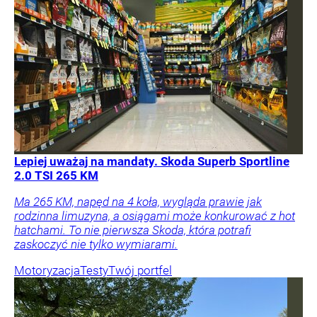
Lepiej uważaj na mandaty. Skoda Superb Sportline
2.0 TSI 265 KM
Ma 265 KM, napęd na 4 koła, wygląda prawie jak
rodzinna limuzyna, a osiągami może konkurować z hot
hatchami. To nie pierwsza Skoda, która potrafi
zaskoczyć nie tylko wymiarami.
Motoryzacja
Testy
Twój portfel