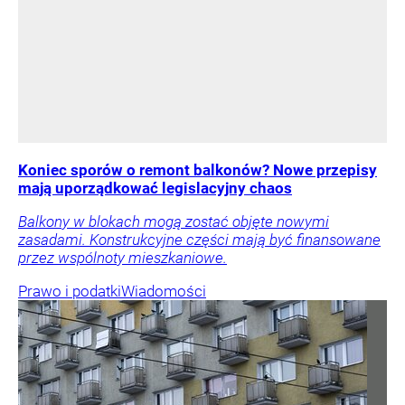
Koniec sporów o remont balkonów? Nowe przepisy
mają uporządkować legislacyjny chaos
Balkony w blokach mogą zostać objęte nowymi
zasadami. Konstrukcyjne części mają być finansowane
przez wspólnoty mieszkaniowe.
Prawo i podatki
Wiadomości