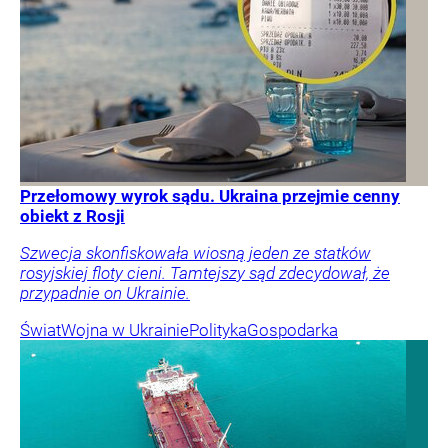
Przełomowy wyrok sądu. Ukraina przejmie cenny
obiekt z Rosji
Szwecja skonfiskowała wiosną jeden ze statków
rosyjskiej floty cieni. Tamtejszy sąd zdecydował, że
przypadnie on Ukrainie.
Świat
Wojna w Ukrainie
Polityka
Gospodarka