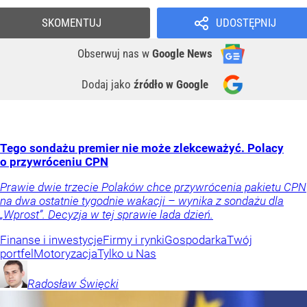
SKOMENTUJ
UDOSTĘPNIJ
Obserwuj nas
w
Google News
Dodaj jako
źródło w Google
Tego sondażu premier nie może zlekceważyć. Polacy
o przywróceniu CPN
Prawie dwie trzecie Polaków chce przywrócenia pakietu CPN
na dwa ostatnie tygodnie wakacji – wynika z sondażu dla
„Wprost”. Decyzja w tej sprawie lada dzień.
Finanse i inwestycje
Firmy i rynki
Gospodarka
Twój
portfel
Motoryzacja
Tylko u Nas
Radosław
Święcki