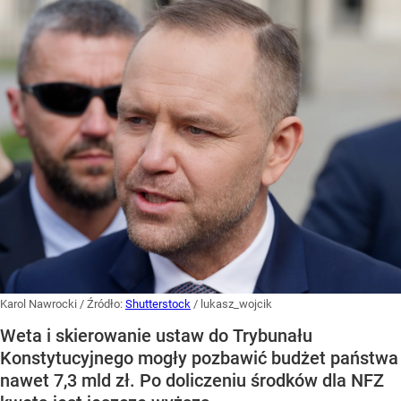
Karol Nawrocki
/ Źródło:
Shutterstock
/
lukasz_wojcik
Weta i skierowanie ustaw do Trybunału
Konstytucyjnego mogły pozbawić budżet państwa
nawet 7,3 mld zł. Po doliczeniu środków dla NFZ