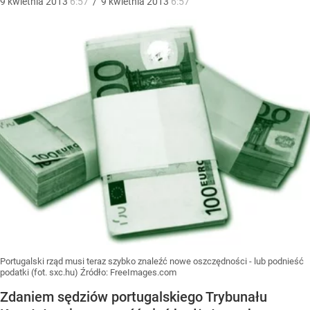
9
kwietnia
2013
6:57
/
9
kwietnia
2013
6:57
Portugalski rząd musi teraz szybko znaleźć nowe oszczędności - lub podnieść
podatki (fot. sxc.hu)
Źródło:
FreeImages.com
Zdaniem sędziów portugalskiego Trybunału