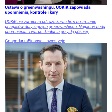
Ustawa o greenwashingu. UOKiK zapowiada
upomnienia, kontrole i kary
UOKiK nie zamierza od razu karać firm po zmianie
przepisów dotyczących greenwashingu. Najpierw będą
upomnienia. Twarde działania przyjdą później.
Gospodarka
Finanse i inwestycje