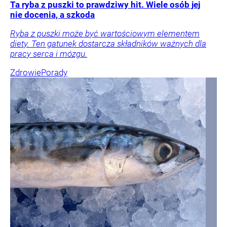
Ta ryba z puszki to prawdziwy hit. Wiele osób jej
nie docenia, a szkoda
Ryba z puszki może być wartościowym elementem
diety. Ten gatunek dostarcza składników ważnych dla
pracy serca i mózgu.
Zdrowie
Porady