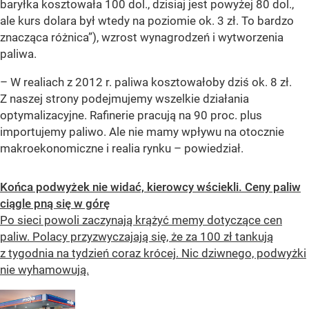
baryłka kosztowała 100 dol., dzisiaj jest powyżej 80 dol.,
ale kurs dolara był wtedy na poziomie ok. 3 zł. To bardzo
znacząca różnica”), wzrost wynagrodzeń i wytworzenia
paliwa.
–
W realiach z 2012 r. paliwa kosztowałoby dziś ok. 8 zł.
Z naszej strony podejmujemy wszelkie działania
optymalizacyjne. Rafinerie pracują na 90 proc. plus
importujemy paliwo. Ale nie mamy wpływu na otocznie
makroekonomiczne i realia rynku
– powiedział.
Końca podwyżek nie widać, kierowcy wściekli. Ceny paliw
ciągle pną się w górę
Po sieci powoli zaczynają krążyć memy dotyczące cen
paliw. Polacy przyzwyczajają się, że za 100 zł tankują
z tygodnia na tydzień coraz krócej. Nic dziwnego, podwyżki
nie wyhamowują.