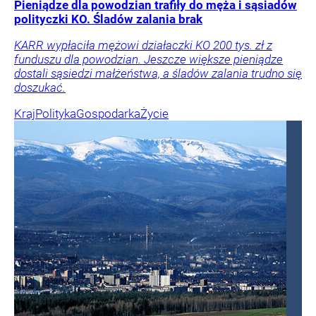
Pieniądze dla powodzian trafiły do męża i sąsiadów
polityczki KO. Śladów zalania brak
KARR wypłaciła mężowi działaczki KO 200 tys. zł z
funduszu dla powodzian. Jeszcze większe pieniądze
dostali sąsiedzi małżeństwa, a śladów zalania trudno się
doszukać.
Kraj
Polityka
Gospodarka
Życie