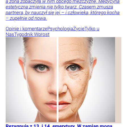
a żona zobaczyła w nim obcego mężczyznę. Medycyna
estetyczna zmienia nie tylko twarz. Czasem zmusza
partnera, by nauczył się jej – i człowieka, którego kocha
– zupełnie od nowa.
Opinie i komentarze
Psychologia
Życie
Tylko u
Nas
Tygodnik Wprost
Rezygnują z 13. i 14. emerytury. W zamian mogą