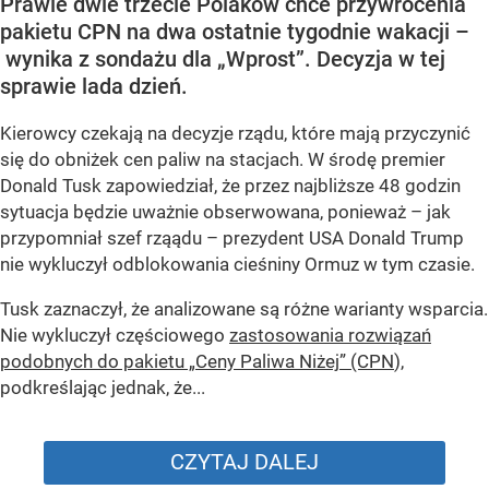
Prawie dwie trzecie Polaków chce przywrócenia
pakietu CPN na dwa ostatnie tygodnie wakacji –
wynika z sondażu dla „Wprost”. Decyzja w tej
sprawie lada dzień.
Kierowcy czekają na decyzje rządu, które mają przyczynić
się do obniżek cen paliw na stacjach. W środę premier
Donald Tusk zapowiedział, że przez najbliższe 48 godzin
sytuacja będzie uważnie obserwowana, ponieważ – jak
przypomniał szef rząądu – prezydent USA Donald Trump
nie wykluczył odblokowania cieśniny Ormuz w tym czasie.
Tusk zaznaczył, że analizowane są różne warianty wsparcia.
Nie wykluczył częściowego
zastosowania rozwiązań
podobnych do pakietu „Ceny Paliwa Niżej” (CPN
),
podkreślając jednak, że...
CZYTAJ DALEJ