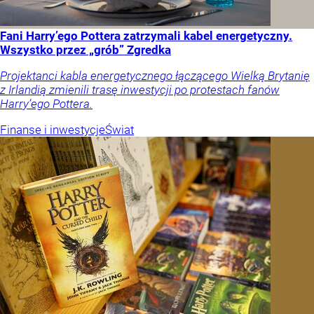
Fani Harry’ego Pottera zatrzymali kabel energetyczny.
Wszystko przez „grób” Zgredka
Projektanci kabla energetycznego łączącego Wielką Brytanię
z Irlandią zmienili trasę inwestycji po protestach fanów
Harry’ego Pottera.
Finanse i inwestycje
Świat