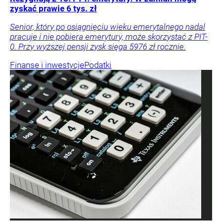
zyskać prawie 6 tys. zł
Senior, który po osiągnięciu wieku emerytalnego nadal
pracuje i nie pobiera emerytury, może skorzystać z PIT-
0. Przy wyższej pensji zysk sięga 5976 zł rocznie.
Finanse i inwestycje
Podatki