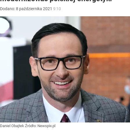
Dodano:
8
października
2021
9:10
Daniel Obajtek
Źródło:
Newspix.pl