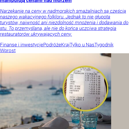
manipulują cenami nad morzem
Narzekanie na ceny w nadmorskich smażalniach są częścią
naszego wakacyjnego folkloru. Jednak to nie głupota
turystów, naiwność ani niezdolność mnożenia i dodawania do
stu. To przemyślana, ale nie do końca uczciwa strategia
restauratorów ukrywających ceny.
Finanse i inwestycje
Podróże
Kraj
Tylko u Nas
Tygodnik
Wprost