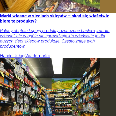
Marki własne w sieciach sklepów – skąd się właściwie
biorą te produkty?
Polacy chętnie kupują produkty oznaczone hasłem „marka
własna”, ale w ogóle nie sprawdzają kto właściwie je dla
dużych sieci sklepów produkuje. Często znają tych
producentów.
Handel
Usługi
Wiadomości