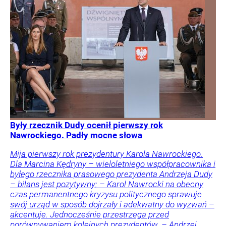
Były rzecznik Dudy ocenił pierwszy rok
Nawrockiego. Padły mocne słowa
Mija pierwszy rok prezydentury Karola Nawrockiego.
Dla Marcina Kędryny – wieloletniego współpracownika i
byłego rzecznika prasowego prezydenta Andrzeja Dudy
– bilans jest pozytywny: – Karol Nawrocki na obecny
czas permanentnego kryzysu politycznego sprawuje
swój urząd w sposób dojrzały i adekwatny do wyzwań –
akcentuje. Jednocześnie przestrzega przed
porównywaniem kolejnych prezydentów. – Andrzej