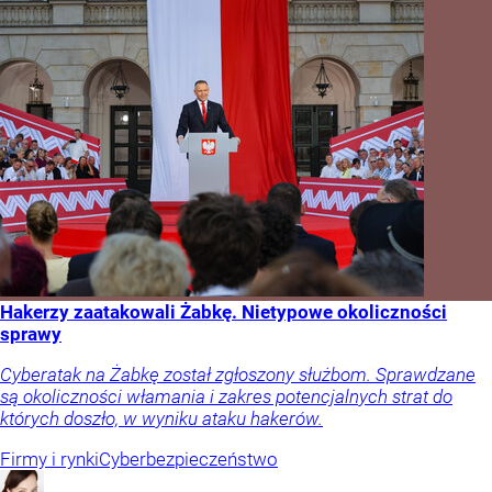
Hakerzy zaatakowali Żabkę. Nietypowe okoliczności
sprawy
Cyberatak na Żabkę został zgłoszony służbom. Sprawdzane
są okoliczności włamania i zakres potencjalnych strat do
których doszło, w wyniku ataku hakerów.
Firmy i rynki
Cyberbezpieczeństwo