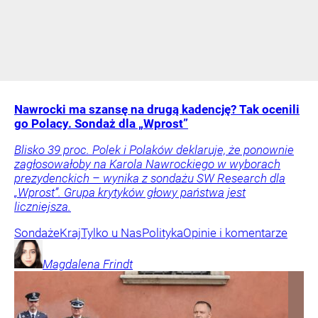
Nawrocki ma szansę na drugą kadencję? Tak ocenili
go Polacy. Sondaż dla „Wprost”
Blisko 39 proc. Polek i Polaków deklaruje, że ponownie
zagłosowałoby na Karola Nawrockiego w wyborach
prezydenckich – wynika z sondażu SW Research dla
„Wprost”. Grupa krytyków głowy państwa jest
liczniejsza.
Sondaże
Kraj
Tylko u Nas
Polityka
Opinie i komentarze
Magdalena
Frindt