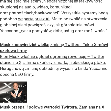
ma się stać miejscem „nieograniczonej interaktywności,
skupionej na audio, wideo, komunikacji
oraz płatnościach/bankowości”. Wszystkie systemy będą
podobno
wsparte przez AI
. Ma to pozwolić na stworzenie
globalnej sieci powiązań, czy jak górnolotnie mówi
Yaccarino „rynku pomysłów, dóbr, usług oraz możliwości”.
Musk zapowiedział wielką zmianę Twittera. Tak o X mówi
szefowa firmy
Elon Musk właśnie ogłosił ogromną rewolucję – Twitter
stanie się X, a firma skończy z marką niebieskiego ptaka.
Huraganową zmianę dokładniej wyjaśniła Linda Yaccarino,
obecna CEO firmy.
Musk przepalił połowę wartości Twittera. Zamiana na X