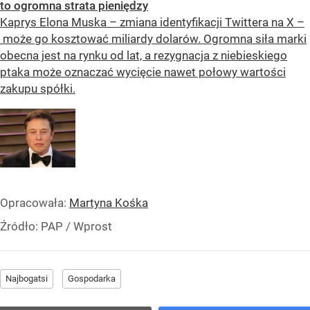
to ogromna strata pieniędzy
Kaprys Elona Muska – zmiana identyfikacji Twittera na X –
może go kosztować miliardy dolarów. Ogromna siła marki
obecna jest na rynku od lat, a rezygnacja z niebieskiego
ptaka może oznaczać wycięcie nawet połowy wartości
zakupu spółki.
Opracowała:
Martyna Kośka
Źródło:
PAP / Wprost
Najbogatsi
Gospodarka