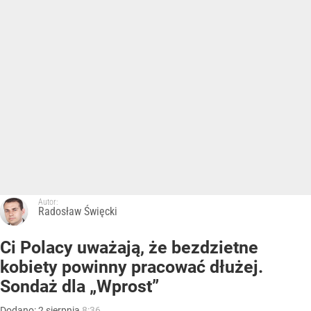
Autor:
Radosław Święcki
Ci Polacy uważają, że bezdzietne
kobiety powinny pracować dłużej.
Sondaż dla „Wprost”
Dodano:
2
sierpnia
8:36