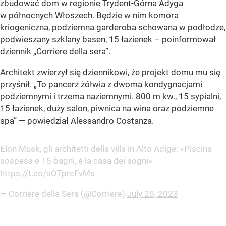
zbudować dom w regionie Trydent-Górna Adyga
w północnych Włoszech. Będzie w nim komora
kriogeniczna, podziemna garderoba schowana w podłodze,
podwieszany szklany basen, 15 łazienek – poinformował
dziennik „Corriere della sera”.
Architekt zwierzył się dziennikowi, że projekt domu mu się
przyśnił. „To pancerz żółwia z dwoma kondygnacjami
podziemnymi i trzema naziemnymi. 800 m kw., 15 sypialni,
15 łazienek, duży salon, piwnica na wina oraz podziemne
spa” — powiedział Alessandro Costanza.
Elon Musk, gli architetti della villa in Alto Adige: «Piscina
sospesa e 15 bagni, è la casa dei sogni»
https://t.co/sOTprcFvMs
— Corriere della Sera (@Corriere)
July 25, 2023