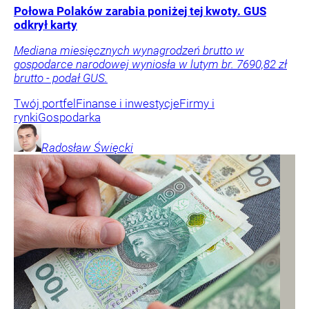
Połowa Polaków zarabia poniżej tej kwoty. GUS
odkrył karty
Mediana miesięcznych wynagrodzeń brutto w
gospodarce narodowej wyniosła w lutym br. 7690,82 zł
brutto - podał GUS.
Twój portfel
Finanse i inwestycje
Firmy i
rynki
Gospodarka
Radosław
Święcki