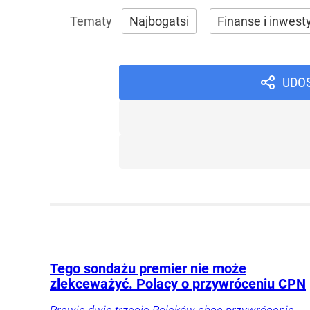
Najbogatsi
Finanse i inwest
UDO
Tego sondażu premier nie może
zlekceważyć. Polacy o przywróceniu CPN