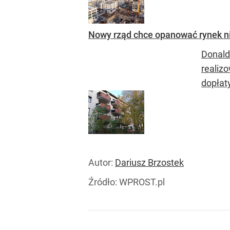
Nowy rząd chce opanować rynek nie
Donald
realizo
dopłaty
Autor:
Dariusz Brzostek
Źródło:
WPROST.pl