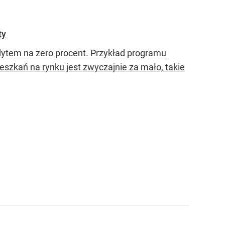
ty
edytem na zero procent. Przykład programu
eszkań na rynku jest zwyczajnie za mało, takie