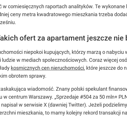
 w comiesięcznych raportach analityków. Te wykonane ki
niej ceny metra kwadratowego mieszkania trzeba dodać od
rześniu.
akich ofert za apartament jeszcze nie 
uchomości niepokoi kupujących, którzy marzą o nabyciu
 ludzie w mediach społecznościowych. Coraz więcej osób
kłady
kosmicznych cen nieruchomości
, które jeszcze do
takim obrotem sprawy.
 zaskakująca wiadomość. Znany polski spekulant finanso
u w centrum Warszawy.
„Sprzedaje #504 za 50 mln+ PLN
napisał w serwisie X (dawniej Twitter). Jeżeli podzielimy
erzchni mieszkania, to mamy kolejny rekord transakcji n