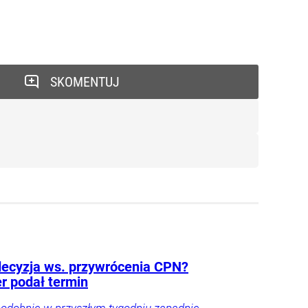
SKOMENTUJ
decyzja ws. przywrócenia CPN?
r podał termin