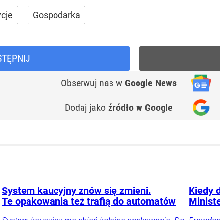
ycje
Gospodarka
STĘPNIJ
Obserwuj nas
w
Google News
Dodaj jako
źródło w Google
System kaucyjny znów się zmieni.
Kiedy 
Te opakowania też trafią do automatów
Ministe