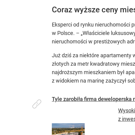
Coraz wyższe ceny mie
Eksperci od rynku nieruchomości pr
w Polsce. –
„Właściciele luksusow
nieruchomości w prestiżowych adr
Już dziś za niektóre apartamenty w
złotych za metr kwadratowy miesz
najdroższym mieszkaniem był apar
z widokiem na marinę zażyczył sob
Tyle zarobiła firma deweloperska
Wysoki
z inwe