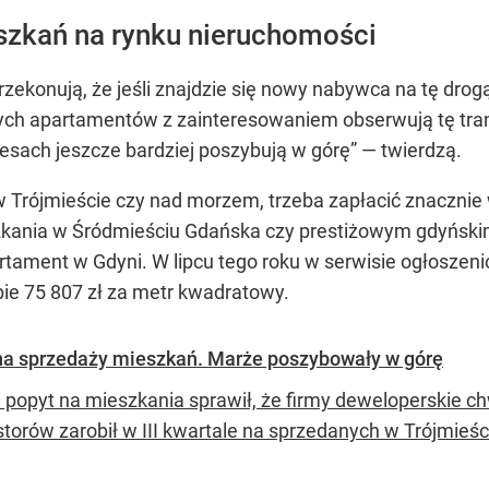
szkań na rynku nieruchomości
zekonują, że jeśli znajdzie się nowy nabywca na tę drog
ych apartamentów z zainteresowaniem obserwują tę transa
esach jeszcze bardziej poszybują w górę”
— twierdzą.
 Trójmieście czy nad morzem, trzeba zapłacić znacznie wię
kania w Śródmieściu Gdańska czy prestiżowym gdyńskim
tament w Gdyni. W lipcu tego roku w serwisie ogłoszen
ie 75 807 zł za metr kwadratowy.
 na sprzedaży mieszkań. Marże poszybowały w górę
 popyt na mieszkania sprawił, że firmy deweloperskie c
storów zarobił w III kwartale na sprzedanych w Trójmieś