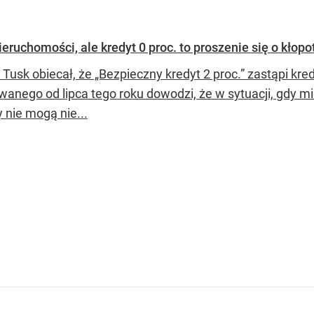
ruchomości, ale kredyt 0 proc. to proszenie się o kłopo
 Tusk obiecał, że „Bezpieczny kredyt 2 proc.” zastąpi kr
wanego od lipca tego roku dowodzi, że w sytuacji, gdy mi
 nie mogą nie...