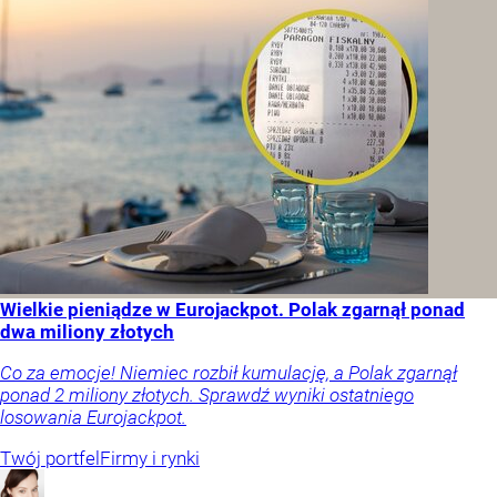
Wielkie pieniądze w Eurojackpot. Polak zgarnął ponad
dwa miliony złotych
Co za emocje! Niemiec rozbił kumulację, a Polak zgarnął
ponad 2 miliony złotych. Sprawdź wyniki ostatniego
losowania Eurojackpot.
Twój portfel
Firmy i rynki