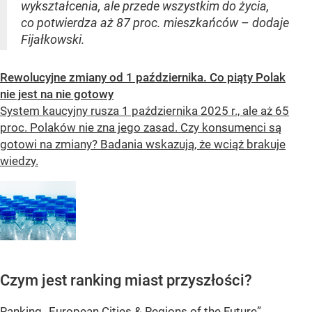
wykształcenia, ale przede wszystkim do życia,
co potwierdza aż 87 proc. mieszkańców – dodaje
Fijałkowski.
Rewolucyjne zmiany od 1 października. Co piąty Polak
nie jest na nie gotowy
System kaucyjny rusza 1 października 2025 r., ale aż 65
proc. Polaków nie zna jego zasad. Czy konsumenci są
gotowi na zmiany? Badania wskazują, że wciąż brakuje
wiedzy.
Czym jest ranking miast przyszłości?
Ranking „European Cities & Regions of the Future”