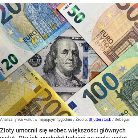
Analiza rynku walut w mijającym tygodniu
/ Źródło:
Shutterstock
/
Sebaguir
Złoty umocnił się wobec większości głównych
walut. Oto jak wyglądał tydzień na rynku walut