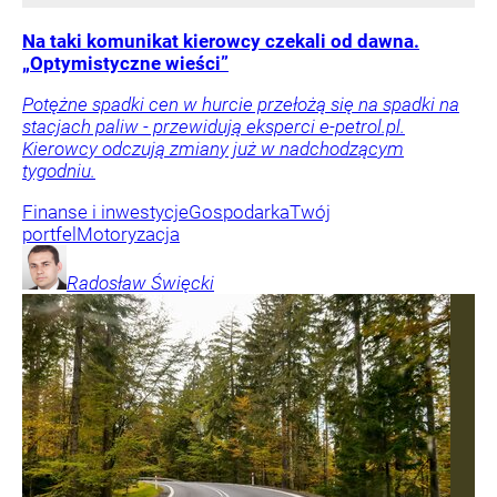
Na taki komunikat kierowcy czekali od dawna.
„Optymistyczne wieści”
Potężne spadki cen w hurcie przełożą się na spadki na
stacjach paliw - przewidują eksperci e-petrol.pl.
Kierowcy odczują zmiany już w nadchodzącym
tygodniu.
Finanse i inwestycje
Gospodarka
Twój
portfel
Motoryzacja
Radosław
Święcki