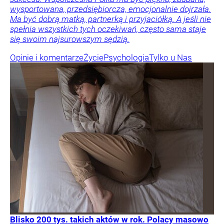
wysportowana, przedsiębiorcza, emocjonalnie dojrzała.
Ma być dobrą matką, partnerką i przyjaciółką. A jeśli nie
spełnia wszystkich tych oczekiwań, często sama staje
się swoim najsurowszym sędzią.
Opinie i komentarze
Życie
Psychologia
Tylko u Nas
Blisko 200 tys. takich aktów w rok. Polacy masowo