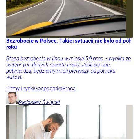
Bezrobocie w Polsce. Takiej sytuacji nie było od pół
roku
Stopa bezrobocia w lipcu wyniosła 5,9 proc. - wynika ze
wstępnych danych resortu pracy. Jeśli się one
potwierdzą, będziemy mieli pierwszy od pół roku
wzrost.
Firmy i rynki
Gospodarka
Praca
Radosław
Święcki