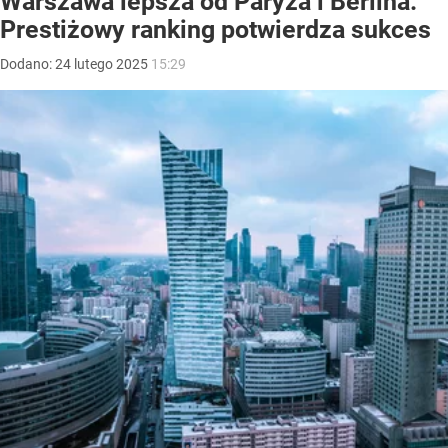
Warszawa lepsza od Paryża i Berlina.
Prestiżowy ranking potwierdza sukces
Dodano:
24
lutego
2025
15:29