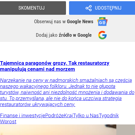
SKOMENTUJ
UDOSTĘPNIJ
Obserwuj nas
w
Google News
Dodaj jako
źródło w Google
Tajemnica paragonów grozy. Tak restauratorzy
manipulują cenami nad morzem
Narzekanie na ceny w nadmorskich smażalniach są częścią
naszego wakacyjnego folkloru. Jednak to nie głupota
turystów, naiwność ani niezdolność mnożenia i dodawania do
stu. To przemyślana, ale nie do końca uczciwa strategia
restauratorów ukrywających ceny.
Finanse i inwestycje
Podróże
Kraj
Tylko u Nas
Tygodnik
Wprost