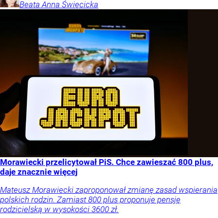
Beata Anna
Święcicka
Morawiecki przelicytował PiS. Chce zawieszać 800 plus,
daje znacznie więcej
Mateusz Morawiecki zaproponował zmianę zasad wspierania
polskich rodzin. Zamiast 800 plus proponuje pensję
rodzicielską w wysokości 3600 zł.