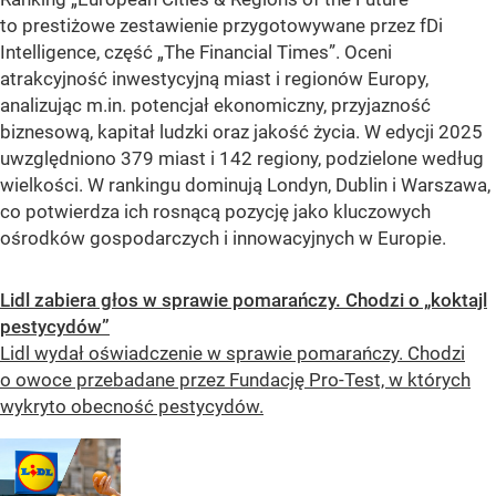
to prestiżowe zestawienie przygotowywane przez fDi
Intelligence, część „The Financial Times”. Oceni
atrakcyjność inwestycyjną miast i regionów Europy,
analizując m.in. potencjał ekonomiczny, przyjazność
biznesową, kapitał ludzki oraz jakość życia. W edycji 2025
uwzględniono 379 miast i 142 regiony, podzielone według
wielkości. W rankingu dominują Londyn, Dublin i Warszawa,
co potwierdza ich rosnącą pozycję jako kluczowych
ośrodków gospodarczych i innowacyjnych w Europie.
Lidl zabiera głos w sprawie pomarańczy. Chodzi o „koktajl
pestycydów”
Lidl wydał oświadczenie w sprawie pomarańczy. Chodzi
o owoce przebadane przez Fundację Pro-Test, w których
wykryto obecność pestycydów.