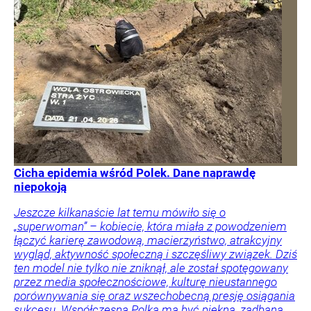
Cicha epidemia wśród Polek. Dane naprawdę
niepokoją
Jeszcze kilkanaście lat temu mówiło się o
„superwoman” – kobiecie, która miała z powodzeniem
łączyć karierę zawodową, macierzyństwo, atrakcyjny
wygląd, aktywność społeczną i szczęśliwy związek. Dziś
ten model nie tylko nie zniknął, ale został spotęgowany
przez media społecznościowe, kulturę nieustannego
porównywania się oraz wszechobecną presję osiągania
sukcesu. Współczesna Polka ma być piękna, zadbana,