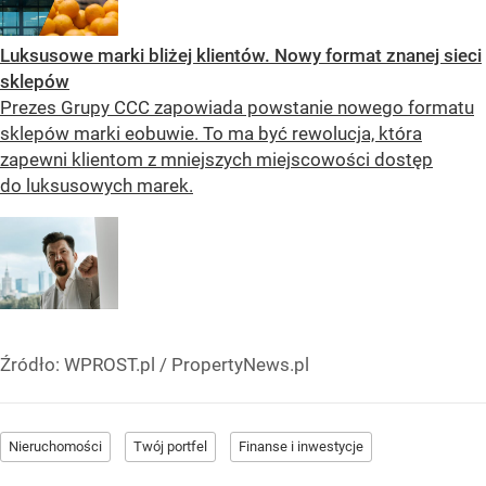
Luksusowe marki bliżej klientów. Nowy format znanej sieci
sklepów
Prezes Grupy CCC zapowiada powstanie nowego formatu
sklepów marki eobuwie. To ma być rewolucja, która
zapewni klientom z mniejszych miejscowości dostęp
do luksusowych marek.
Źródło:
WPROST.pl
/
PropertyNews.pl
Nieruchomości
Twój portfel
Finanse i inwestycje