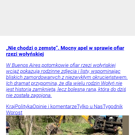
„Nie chodzi o zemstę”. Mocny apel w sprawie ofiar
rzezi wołyńskiej
W Buenos Aires potomkowie ofiar rzezi wołyńskiej
wciąż pokazują rodzinne zdjęcia i listy, wspominając
bliskich zamordowanych z niezwykłym okrucieństwem.
Ich dramat przypomina, że dla wielu rodzin Wołyń nie
jest historią zamkniętą, lecz bolesną raną, która do dziś
nie została zagojona.
Kraj
Polityka
Opinie i komentarze
Tylko u Nas
Tygodnik
Wprost