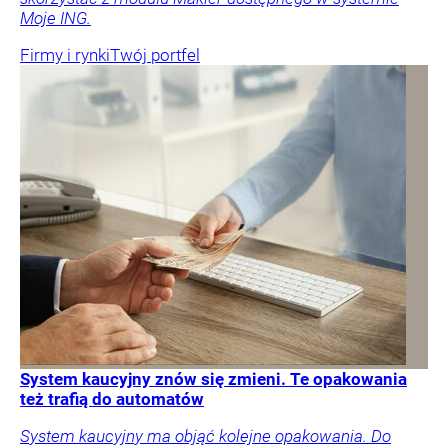
Moje ING.
Firmy i rynki
Twój portfel
System kaucyjny znów się zmieni. Te opakowania
też trafią do automatów
System kaucyjny ma objąć kolejne opakowania. Do