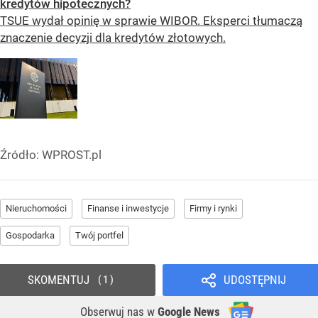
kredytów hipotecznych?
TSUE wydał opinię w sprawie WIBOR. Eksperci tłumaczą
znaczenie decyzji dla kredytów złotowych.
Źródło:
WPROST.pl
Nieruchomości
Finanse i inwestycje
Firmy i rynki
Gospodarka
Twój portfel
SKOMENTUJ
UDOSTĘPNIJ
1
Obserwuj nas
w
Google News