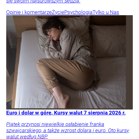
się swoim najsurowszym sędzią.
Opinie i komentarze
Życie
Psychologia
Tylko u Nas
Euro i dolar w górę. Kursy walut 7 sierpnia 2026 r.
Piątek przynosi niewielkie osłabienie franka
szwajcarskiego, a także wzrost dolara i euro. Oto kursy
walut według NBP.