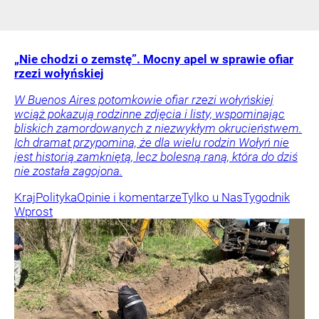
„Nie chodzi o zemstę”. Mocny apel w sprawie ofiar
rzezi wołyńskiej
W Buenos Aires potomkowie ofiar rzezi wołyńskiej
wciąż pokazują rodzinne zdjęcia i listy, wspominając
bliskich zamordowanych z niezwykłym okrucieństwem.
Ich dramat przypomina, że dla wielu rodzin Wołyń nie
jest historią zamkniętą, lecz bolesną raną, która do dziś
nie została zagojona.
Kraj
Polityka
Opinie i komentarze
Tylko u Nas
Tygodnik
Wprost