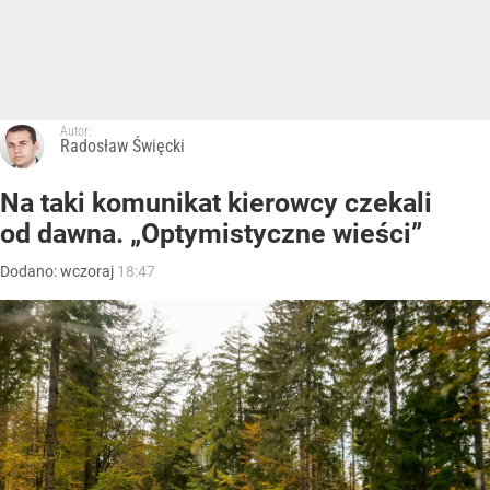
Autor:
Radosław Święcki
Na taki komunikat kierowcy czekali
od dawna. „Optymistyczne wieści”
Dodano:
wczoraj
18:47