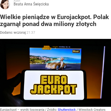
Autor:
Beata Anna Święcicka
Wielkie pieniądze w Eurojackpot. Polak
zgarnął ponad dwa miliony złotych
Dodano:
wczoraj
21:37
Eurojackpot – wyniki losowania
/ Źródło:
Shutterstock
/
Wirestock Creators