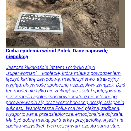
Cicha epidemia wśród Polek. Dane naprawdę
niepokoją
Jeszcze kilkanaście lat temu mówiło się o
„superwoman” – kobiecie, która miała z powodzeniem
łączyć karierę zawodową, macierzyństwo, atrakcyjny
wygląd, aktywność społeczną i szczęśliwy związek. Dziś
ten model nie tylko nie zniknął, ale został spotęgowany
przez media społecznościowe, kulturę nieustannego
porównywania się oraz wszechobecną presję osiągania
sukcesu. Współczesna Polka ma być piękna, zadbana,
wysportowana, przedsiębiorcza, emocjonalnie dojrzała.
Ma być dobrą matką, partnerką i przyjaciółką. A jeśli nie
spełnia wszystkich tych oczekiwań, często sama staje