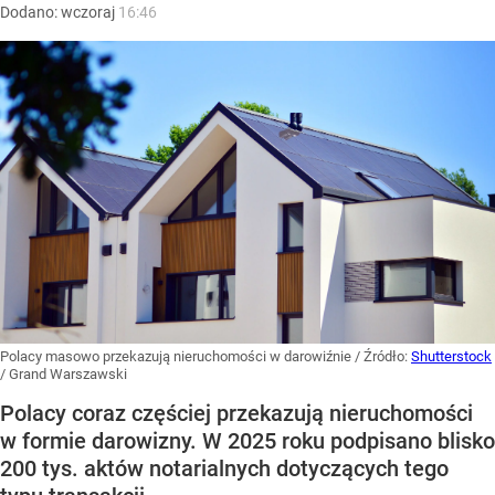
Dodano:
wczoraj
16:46
Polacy masowo przekazują nieruchomości w darowiźnie
/ Źródło:
Shutterstock
/
Grand Warszawski
Polacy coraz częściej przekazują nieruchomości
w formie darowizny. W 2025 roku podpisano blisko
200 tys. aktów notarialnych dotyczących tego