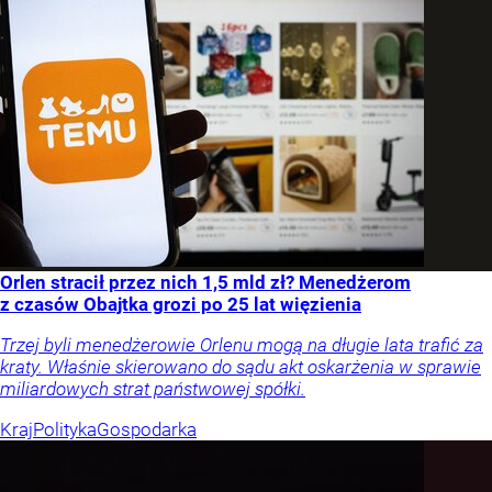
Orlen stracił przez nich 1,5 mld zł? Menedżerom
z czasów Obajtka grozi po 25 lat więzienia
Trzej byli menedżerowie Orlenu mogą na długie lata trafić za
kraty. Właśnie skierowano do sądu akt oskarżenia w sprawie
miliardowych strat państwowej spółki.
Kraj
Polityka
Gospodarka