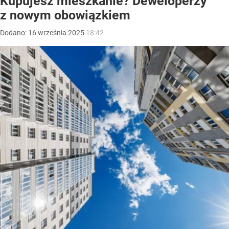
Kupujesz mieszkanie? Deweloperzy
z nowym obowiązkiem
Dodano:
16
września
2025
18:42