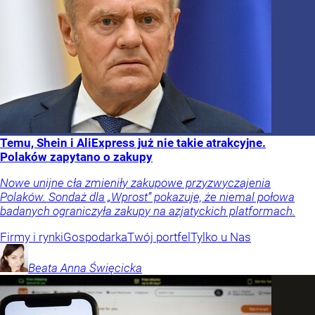
Temu, Shein i AliExpress już nie takie atrakcyjne.
Polaków zapytano o zakupy
Nowe unijne cła zmieniły zakupowe przyzwyczajenia
Polaków. Sondaż dla „Wprost” pokazuje, że niemal połowa
badanych ograniczyła zakupy na azjatyckich platformach.
Firmy i rynki
Gospodarka
Twój portfel
Tylko u Nas
Beata Anna
Święcicka