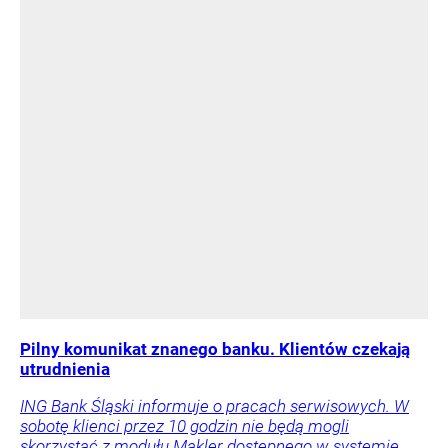
Pilny komunikat znanego banku. Klientów czekają
utrudnienia
ING Bank Śląski informuje o pracach serwisowych. W
sobotę klienci przez 10 godzin nie będą mogli
skorzystać z modułu Makler dostępnego w systemie