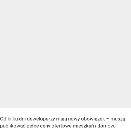
Od kilku dni deweloperzy mają nowy obowiązek
– muszą
publikować pełne ceny ofertowe mieszkań i domów.