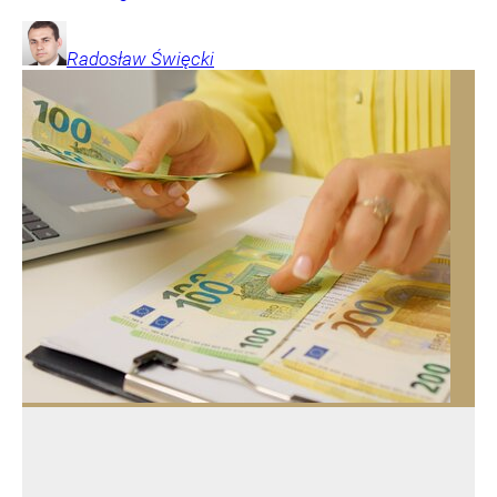
Radosław
Święcki