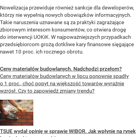
Nowelizacja przewiduje również sankcje dla deweloperów,
którzy nie wypełnią nowych obowiązków informacyjnych.
Takie naruszenia uznawane są za praktyki zagrażające
zbiorowym interesom konsumentów, co otwiera drogę
do interwencji UOKiK. W najpoważniejszych przypadkach
przedsiębiorcom grożą dotkliwe kary finansowe sięgające
nawet 10 proc. ich rocznego obrotu.
Ceny materiałów budowlanych. Nadchodzi przełom?
Ceny materiałów budowlanych w lipcu ponownie spadły
o 1 proc., choć popyt na większość towarów wyraźnie
wzrósł. Czy to zapowiedź zmiany trendu?
TSUE wydał opinię w sprawie WIBOR. Jak wpłynie na rynek