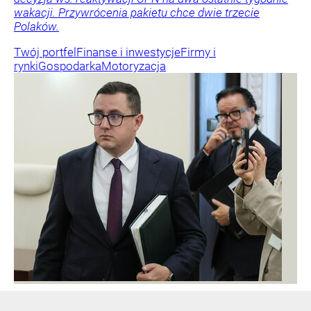
wakacji. Przywrócenia pakietu chce dwie trzecie
Polaków.
Twój portfel
Finanse i inwestycje
Firmy i
rynki
Gospodarka
Motoryzacja