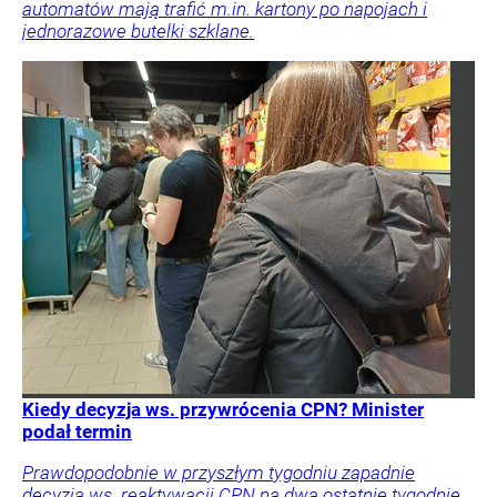
automatów mają trafić m.in. kartony po napojach i
jednorazowe butelki szklane.
Kiedy decyzja ws. przywrócenia CPN? Minister
podał termin
Prawdopodobnie w przyszłym tygodniu zapadnie
decyzja ws. reaktywacji CPN na dwa ostatnie tygodnie