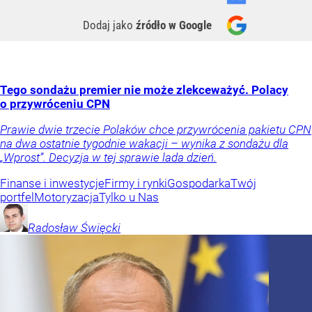
Dodaj jako
źródło w Google
Tego sondażu premier nie może zlekceważyć. Polacy
o przywróceniu CPN
Prawie dwie trzecie Polaków chce przywrócenia pakietu CPN
na dwa ostatnie tygodnie wakacji – wynika z sondażu dla
„Wprost”. Decyzja w tej sprawie lada dzień.
Finanse i inwestycje
Firmy i rynki
Gospodarka
Twój
portfel
Motoryzacja
Tylko u Nas
Radosław
Święcki