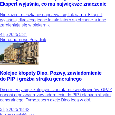
Ekspert wyjaśnia, co ma największe znaczenie
Nie każde mieszkanie nagrzewa się tak samo. Ekspert
wyjaśnia, dlaczego jedne lokale latem są chłodne, a inne
zamieniają się w piekarnik.
4
lip
2026
5:31
Nieruchomości
Poradnik
Kolejne kłopoty Dino. Pozwy, zawiadomienie
do PIP i groźba strajku generalnego
Dino mierzy się z kolejnymi zarzutami związkowców. OPZZ
donosi o pozwach, zawiadomieniu do PIP i planach strajku
generalnego. Tymczasem akcje Dino lecą w dół.
3
lip
2026
18:42
Firmy i rynki
Praca