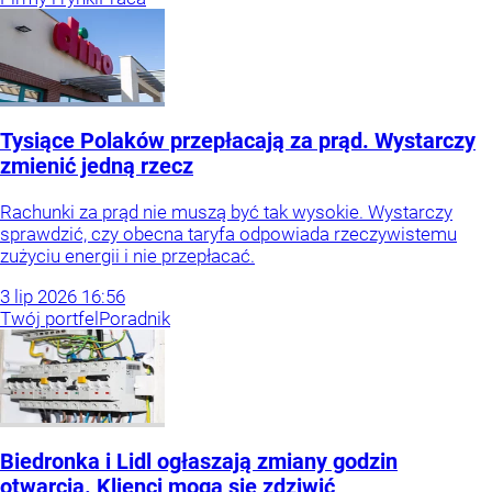
Tysiące Polaków przepłacają za prąd. Wystarczy
zmienić jedną rzecz
Rachunki za prąd nie muszą być tak wysokie. Wystarczy
sprawdzić, czy obecna taryfa odpowiada rzeczywistemu
zużyciu energii i nie przepłacać.
3
lip
2026
16:56
Twój portfel
Poradnik
Biedronka i Lidl ogłaszają zmiany godzin
otwarcia. Klienci mogą się zdziwić