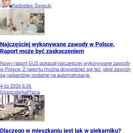
Radosław
Święcki
Najczęściej wykonywane zawody w Polsce.
Raport może być zaskoczeniem
Nowy raport GUS pokazał najczęściej wykonywane zawody
w Polsce. Z raportu można dowiedzieć się też, jakie zawody
są najbardziej podatne na automatyzację.
4
lip
2026
6:26
Gospodarka
Praca
Dlaczego w mieszkaniu jest jak w piekarniku?