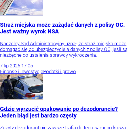
Straż miejska może zażądać danych z polisy OC.
Jest ważny wyrok NSA
Naczelny Sąd Administracyjny uznał, że straż miejska może
domagać się od ubezpieczyciela danych z polisy OC, jeśli są
niezbędne do ustalenia sprawcy wykroczenia.
7
lip
2026
17:05
Finanse i inwestycje
Podatki i prawo
Gdzie wyrzucić opakowanie po dezodorancie?
Jeden błąd jest bardzo częsty
Zużyty dezodorant nie zawsze trafia do tego samego kosza.