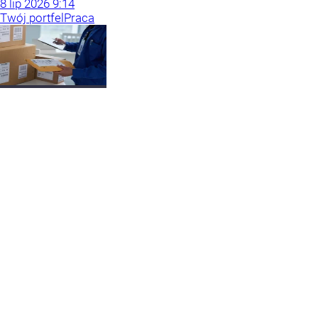
8
lip
2026
9:14
Twój portfel
Praca