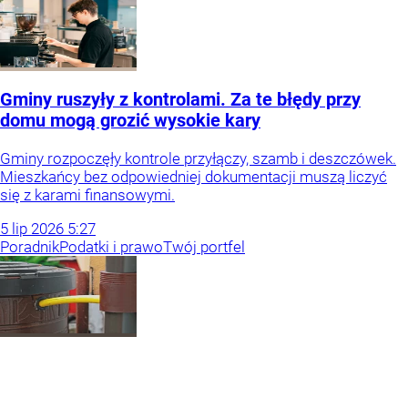
Gminy ruszyły z kontrolami. Za te błędy przy
domu mogą grozić wysokie kary
Gminy rozpoczęły kontrole przyłączy, szamb i deszczówek.
Mieszkańcy bez odpowiedniej dokumentacji muszą liczyć
się z karami finansowymi.
5
lip
2026
5:27
Poradnik
Podatki i prawo
Twój portfel