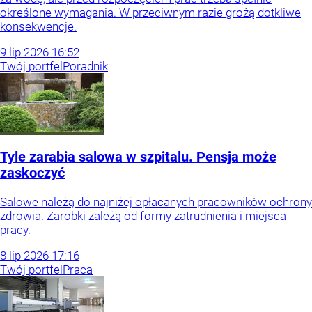
określone wymagania. W przeciwnym razie grożą dotkliwe
konsekwencje.
9
lip
2026
16:52
Twój portfel
Poradnik
Tyle zarabia salowa w szpitalu. Pensja może
zaskoczyć
Salowe należą do najniżej opłacanych pracowników ochrony
zdrowia. Zarobki zależą od formy zatrudnienia i miejsca
pracy.
8
lip
2026
17:16
Twój portfel
Praca