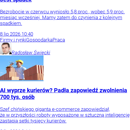
Bezrobocie w czerwcu wyniosło 5,8 proc., wobec 5,9 proc.
miesiąc wcześniej. Mamy zatem do czynienia z kolejnym
spadkiem.
8
lip
2026
10:40
Firmy i rynki
Gospodarka
Praca
Radosław
Święcki
AI wyprze kurierów? Padła zapowiedź zwolnienia
700 tys. osób
Szef chińskiego giganta e-commerce zapowiedział,
że w przyszłości roboty wyposażone w sztuczną inteligencję
zastąpią setki tysięcy kurierów.