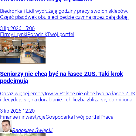
Biedronka i Lidl wydłużają godziny pracy swoich sklepów.
Część placówek obu sieci będzie czynna przez całą dobę.
3
lip
2026
15:06
Firmy i rynki
Poradnik
Twój portfel
Seniorzy nie chcą być na łasce ZUS. Taki krok
podejmują
Coraz więcej emerytów w Polsce nie chce być na łasce ZUS
i decyduje się na dorabianie. Ich liczba zbliża się do miliona.
3
lip
2026
12:20
Finanse i inwestycje
Gospodarka
Twój portfel
Praca
Radosław
Święcki