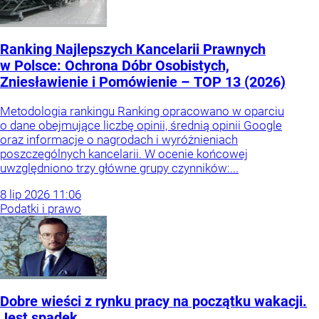
Ranking Najlepszych Kancelarii Prawnych
w Polsce: Ochrona Dóbr Osobistych,
Zniesławienie i Pomówienie – TOP 13 (2026)
Metodologia rankingu Ranking opracowano w oparciu
o dane obejmujące liczbę opinii, średnią opinii Google
oraz informacje o nagrodach i wyróżnieniach
poszczególnych kancelarii. W ocenie końcowej
uwzględniono trzy główne grupy czynników:...
8
lip
2026
11:06
Podatki i prawo
Dobre wieści z rynku pracy na początku wakacji.
Jest spadek