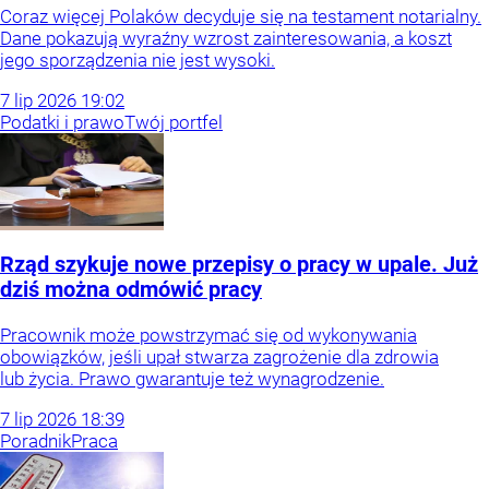
Coraz więcej Polaków decyduje się na testament notarialny.
Dane pokazują wyraźny wzrost zainteresowania, a koszt
jego sporządzenia nie jest wysoki.
7
lip
2026
19:02
Podatki i prawo
Twój portfel
Rząd szykuje nowe przepisy o pracy w upale. Już
dziś można odmówić pracy
Pracownik może powstrzymać się od wykonywania
obowiązków, jeśli upał stwarza zagrożenie dla zdrowia
lub życia. Prawo gwarantuje też wynagrodzenie.
7
lip
2026
18:39
Poradnik
Praca