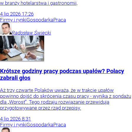
w branży hotelarstwa i gastronomii,
4
lip
2026
17:26
Firmy i rynki
Gospodarka
Praca
Radosław
Święcki
Krótsze godziny pracy podczas upałów? Polacy
zabrali głos
Aż trzy czwarte Polaków uważa, że w trakcie upałów
powinno dojść do skrócenia czasu pracy - wynika z sondażu
dla „Wprost”. Tego rodzaju rozwiązanie przewidują
przygotowywane przez rząd przepisy.
4
lip
2026
8:31
Firmy i rynki
Gospodarka
Praca