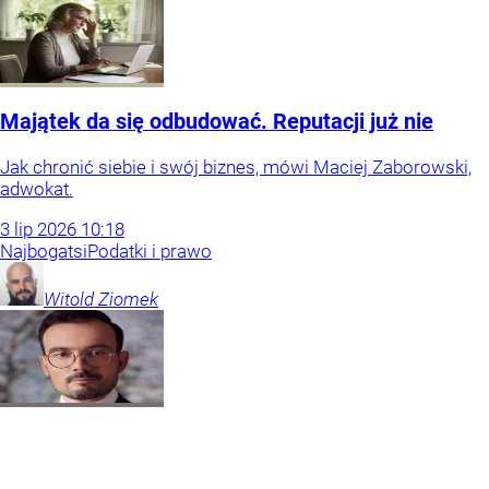
Majątek da się odbudować. Reputacji już nie
Jak chronić siebie i swój biznes, mówi Maciej Zaborowski,
adwokat.
3
lip
2026
10:18
Najbogatsi
Podatki i prawo
Witold
Ziomek