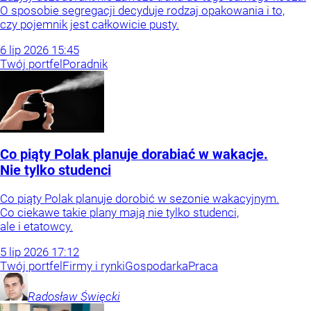
O sposobie segregacji decyduje rodzaj opakowania i to,
czy pojemnik jest całkowicie pusty.
6
lip
2026
15:45
Twój portfel
Poradnik
Co piąty Polak planuje dorabiać w wakacje.
Nie tylko studenci
Co piąty Polak planuje dorobić w sezonie wakacyjnym.
Co ciekawe takie plany mają nie tylko studenci,
ale i etatowcy.
5
lip
2026
17:12
Twój portfel
Firmy i rynki
Gospodarka
Praca
Radosław
Święcki