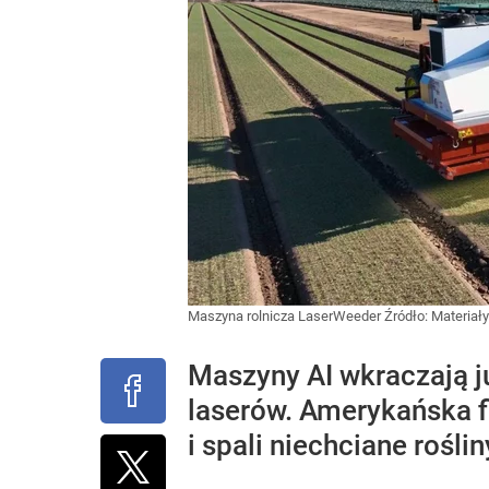
Maszyna rolnicza LaserWeeder
Źródło:
Materiał
Maszyny AI wkraczają j
laserów. Amerykańska f
i spali niechciane rośli