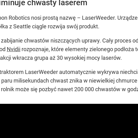
iminuje chwasty laserem
on Robotics nosi prostą nazwę – LaserWeeder. Urządzen
łka z Seattle ciągle rozwija swój produkt.
zabijanie chwastów niszczących uprawy. Cały proces o
 od
Nvidii
rozpoznaje, które elementy zielonego podłoża to
akcji wkracza grupa aż 30 wysokiej mocy laserów.
 traktorem LaserWeeder automatycznie wykrywa niechcia
paru milisekundach chwast znika w niewielkiej chmurce
rolnik może się pozbyć nawet 200 000 chwastów w godz