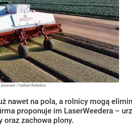
y prasowe
/
Carbon Robotics
uż nawet na pola, a rolnicy mogą eli
irma proponuje im LaserWeedera – urz
ny oraz zachowa plony.