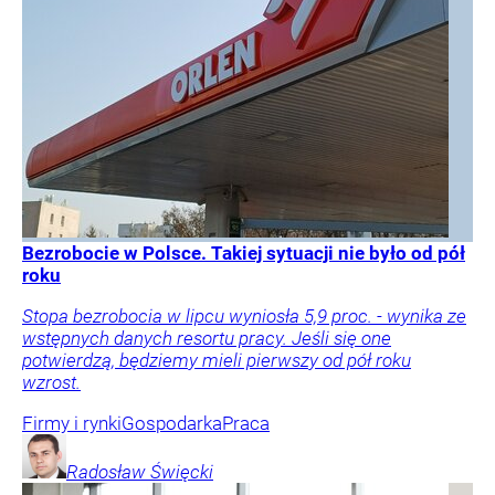
Bezrobocie w Polsce. Takiej sytuacji nie było od pół
roku
Stopa bezrobocia w lipcu wyniosła 5,9 proc. - wynika ze
wstępnych danych resortu pracy. Jeśli się one
potwierdzą, będziemy mieli pierwszy od pół roku
wzrost.
Firmy i rynki
Gospodarka
Praca
Radosław
Święcki