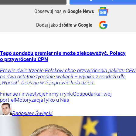
Obserwuj nas
w
Google News
Dodaj jako
źródło w Google
Tego sondażu premier nie może zlekceważyć. Polacy
o przywróceniu CPN
Prawie dwie trzecie Polaków chce przywrócenia pakietu CPN
na dwa ostatnie tygodnie wakacji – wynika z sondażu dla
„Wprost”. Decyzja w tej sprawie lada dzień.
Finanse i inwestycje
Firmy i rynki
Gospodarka
Twój
portfel
Motoryzacja
Tylko u Nas
Radosław
Święcki