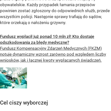
obywatelskie. Każdy przypadek łamania przepisów
powinien zostać zgłoszony do odpowiednich służb, przede
wszystkim policji. Następnie sprawy trafiają do sądów,
które orzekają o nałożeniu grzywny.
Fundusz wypłacił już ponad 10 mln zł! Kto dostaje
odszkodowania za błędy medyczne?
Fundusz Kompensacyjny Zdarzeń Medycznych (FKZM)
notuje dynamiczny wzrost zarówno pod względem liczby
wniosków, jak i łącznej kwoty wypłacanych świadczeń.
Cel ciszy wyborczej