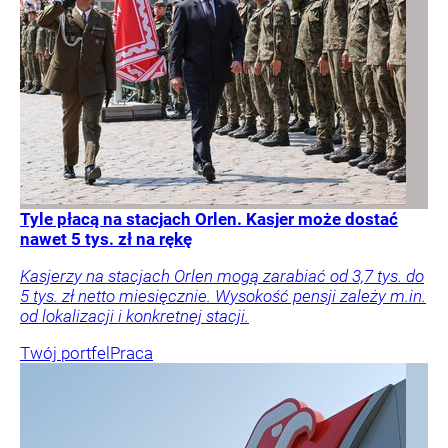
Tyle płacą na stacjach Orlen. Kasjer może dostać
nawet 5 tys. zł na rękę
Kasjerzy na stacjach Orlen mogą zarabiać od 3,7 tys. do
5 tys. zł netto miesięcznie. Wysokość pensji zależy m.in.
od lokalizacji i konkretnej stacji.
Twój portfel
Praca