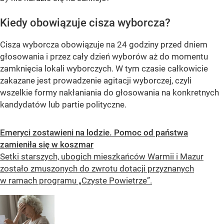
Kiedy obowiązuje cisza wyborcza?
Cisza wyborcza obowiązuje na 24 godziny przed dniem
głosowania i przez cały dzień wyborów aż do momentu
zamknięcia lokali wyborczych. W tym czasie całkowicie
zakazane jest prowadzenie agitacji wyborczej, czyli
wszelkie formy nakłaniania do głosowania na konkretnych
kandydatów lub partie polityczne.
Emeryci zostawieni na lodzie. Pomoc od państwa
zamieniła się w koszmar
Setki starszych, ubogich mieszkańców Warmii i Mazur
zostało zmuszonych do zwrotu dotacji przyznanych
w ramach programu „Czyste Powietrze”.