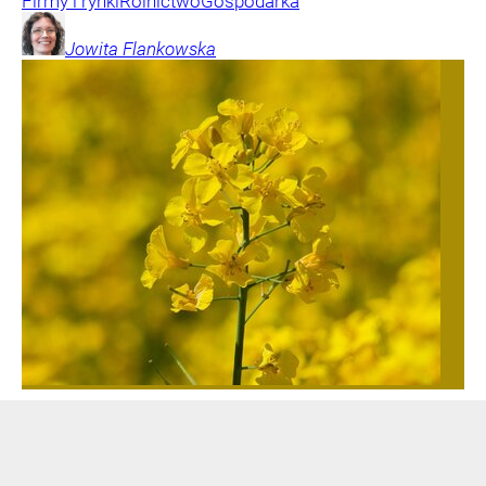
Firmy i rynki
Rolnictwo
Gospodarka
Jowita
Flankowska