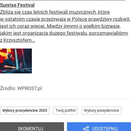
Sunrise Festival
Zbliża się czas letnich festiwali muzycznych, które
w ostatnim czasie przeżywają w Polsce prawdziwy rozkwit,
jest ich coraz więcej. Między innymi o wielkim biznesie,
jakim jest organizacja dużego festiwalu, porozmawialiśmy
z Krzysztofem...
Źródło:
WPROST.pl
Wybory prezydenckie 2025
Twój portfel
Wybory prezydenckie
SKOMENTUJ
UDOSTĘPNIJ