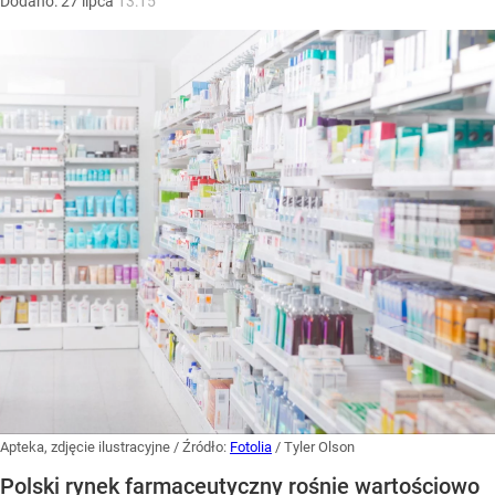
Dodano:
27
lipca
13:15
Apteka, zdjęcie ilustracyjne
/ Źródło:
Fotolia
/
Tyler Olson
Polski rynek farmaceutyczny rośnie wartościowo