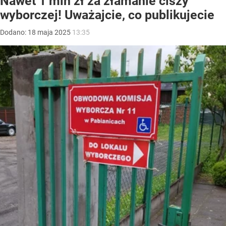
Nawet 1 mln zł za złamanie ciszy
wyborczej! Uważajcie, co publikujecie
Dodano:
18
maja
2025
13:35