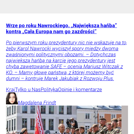
Wrze po roku Nawrockiego. „Największa hańba”
kontra „Cała Europa nam go zazdrości”
Po pierwszym roku prezydentury nic nie wskazuje na to,
żeby Karol Nawrocki wyciszył spory między dwoma
zwaśnionymi politycznymi obozami. – Dotychczas
największą hańbą na karcie jego prezydentury jest
chyba zawetowanie SAFE – ocenia Mariusz Witczak z
KO. – Mamy głowę państwa, z której możemy być
dumni – kontruje Marek Jakubiak z Rozwoju Plus.
Kraj
Tylko u Nas
Polityka
Opinie i komentarze
Magdalena
Frindt