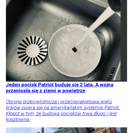
Jeden pocisk Patriot buduje się 2 lata. A wojna
przeniosła się z ziemi w powietrze
Obrona przeciwlotnicza i przeciwrakietowa wielu
krajów opiera się na amerykańskim systemie Patriot.
Kłopot w tym, że budowa pocisków trwa długo i jest
kosztowna.