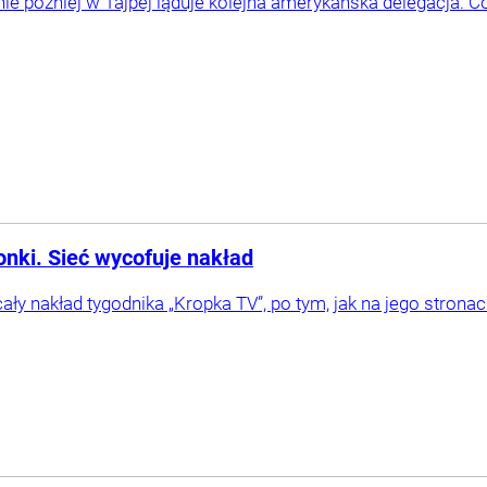
ie później w Tajpej ląduje kolejna amerykańska delegacja. Co pl
nki. Sieć wycofuje nakład
ały nakład tygodnika „Kropka TV”, po tym, jak na jego strona