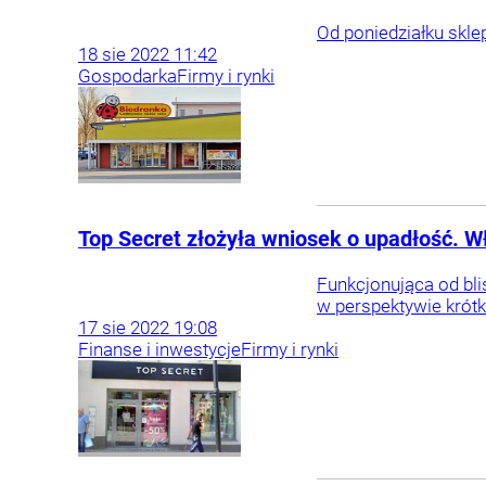
Od poniedziałku skle
18
sie
2022
11:42
Gospodarka
Firmy i rynki
Top Secret złożyła wniosek o upadłość. Wł
Funkcjonująca od blis
w perspektywie krótk
17
sie
2022
19:08
Finanse i inwestycje
Firmy i rynki