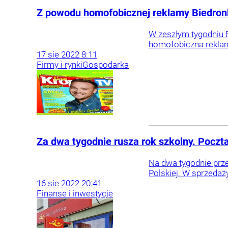
Z powodu homofobicznej reklamy Biedron
W zeszłym tygodniu 
homofobiczna reklama
17
sie
2022
8:11
Firmy i rynki
Gospodarka
Za dwa tygodnie rusza rok szkolny. Poczt
Na dwa tygodnie prz
Polskiej. W sprzedaży
16
sie
2022
20:41
Finanse i inwestycje