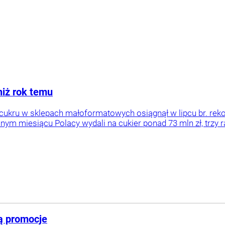
niż rok temu
ukru w sklepach małoformatowych osiągnął w lipcu br. reko
nym miesiącu Polacy wydali na cukier ponad 73 mln zł, trzy r
ą promocje