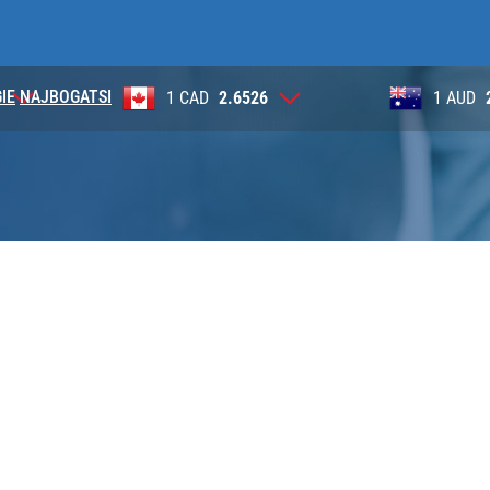
IE
NAJBOGATSI
9
1 CAD
2.6526
1 AUD