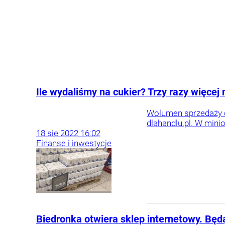
Ile wydaliśmy na cukier? Trzy razy więcej 
Wolumen sprzedaży c
dlahandlu.pl. W minio
18
sie
2022
16:02
Finanse i inwestycje
Biedronka otwiera sklep internetowy. Będ