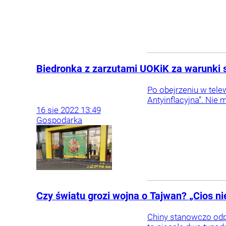
Biedronka z zarzutami UOKiK za warunki sw
Po obejrzeniu w tele
Antyinflacyjna”. Nie 
16
sie
2022
13:49
Gospodarka
Czy światu grozi wojna o Tajwan? „Cios ni
Chiny stanowczo odp