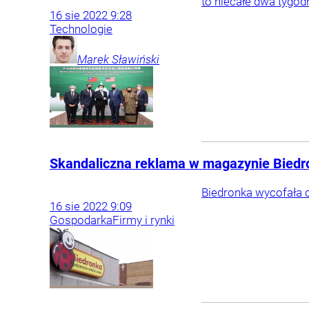
to niecałe dwa tygodn
16
sie
2022
9:28
Technologie
Marek
Sławiński
Skandaliczna reklama w magazynie Biedro
Biedronka wycofała c
16
sie
2022
9:09
Gospodarka
Firmy i rynki