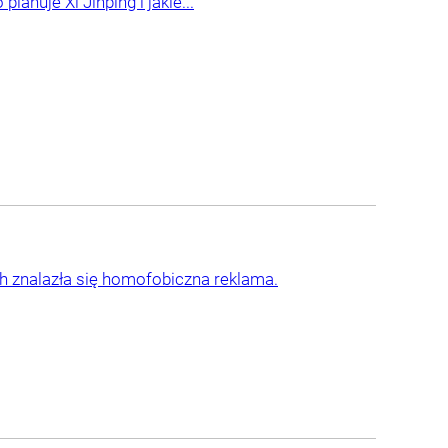
anuje Xi Jinping i jakie...
ch znalazła się homofobiczna reklama.