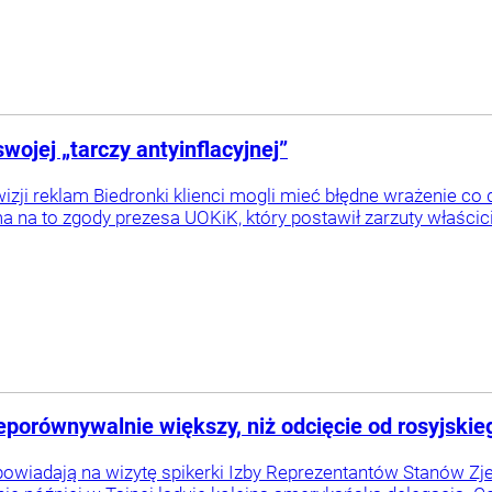
ojej „tarczy antyinflacyjnej”
wizji reklam Biedronki klienci mogli mieć błędne wrażenie co
ma na to zgody prezesa UOKiK, który postawił zarzuty właścic
eporównywalnie większy, niż odcięcie od rosyjskie
owiadają na wizytę spikerki Izby Reprezentantów Stanów Z