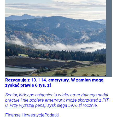
Rezygnują z 13. i 14. emerytury. W zamian mogą
zyskać prawie 6 tys. zł
Senior, który po osiągnięciu wieku emerytalnego nadal
pracuje i nie pobiera emerytury, może skorzystać z PIT-
0. Przy wyższej pensji zysk sięga 5976 zł rocznie.
Finanse i inwestycje
Podatki