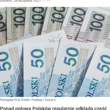
Dodano:
28
listopada
2021
11:10
Pieniądze PLN
Źródło:
Pixabay
/
Gosia K.
Ponad połowa Polaków regularnie odkłada część