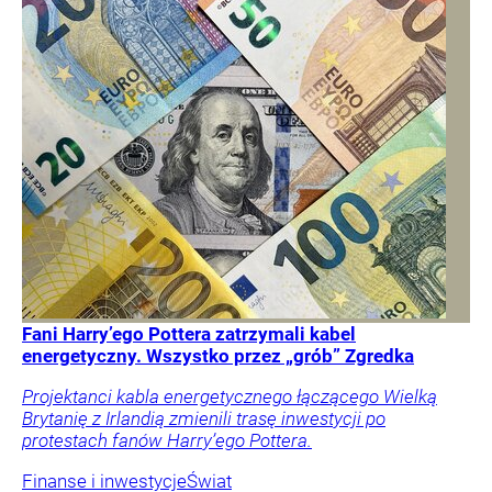
Fani Harry’ego Pottera zatrzymali kabel
energetyczny. Wszystko przez „grób” Zgredka
Projektanci kabla energetycznego łączącego Wielką
Brytanię z Irlandią zmienili trasę inwestycji po
protestach fanów Harry’ego Pottera.
Finanse i inwestycje
Świat