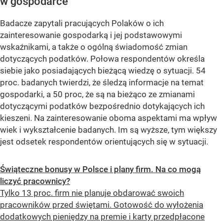
w gospodarce
Badacze zapytali pracujących Polaków o ich
zainteresowanie gospodarką i jej podstawowymi
wskaźnikami, a także o ogólną świadomość zmian
dotyczących podatków. Połowa respondentów określa
siebie jako posiadających bieżącą wiedzę o sytuacji. 54
proc. badanych twierdzi, że śledzą informacje na temat
gospodarki, a 50 proc, że są na bieżąco ze zmianami
dotyczącymi podatków bezpośrednio dotykających ich
kieszeni. Na zainteresowanie oboma aspektami ma wpływ
wiek i wykształcenie badanych. Im są wyższe, tym większy
jest odsetek respondentów orientujących się w sytuacji.
Świąteczne bonusy w Polsce i plany firm. Na co mogą
liczyć pracownicy?
Tylko 13 proc. firm nie planuje obdarować swoich
pracowników przed świętami. Gotowość do wyłożenia
dodatkowych pieniędzy na premie i karty przedpłacone