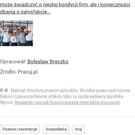
może świadczyć o niezłej kondycji firm, ale i konieczności
dbania o satysfakcję...
Opracował:
Bolesław Breczko
Źródło:
Pracuj.pl
© ℗
Materiał chroniony prawem autorskim. Wszelkie prawa zastrzeżone.
Dalsze rozpowszechnianie artykułu tylko za zgodą wydawcy tygodnika
Wprost.
Regulamin i warunki licencjonowania materiałów prasowych
.
Finanse i inwestycje
Gospodarka
Kraj