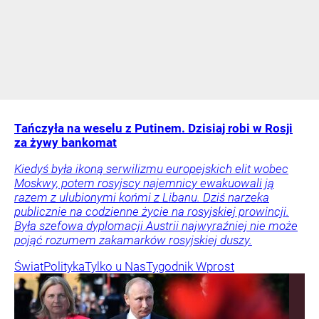
Tańczyła na weselu z Putinem. Dzisiaj robi w Rosji
za żywy bankomat
Kiedyś była ikoną serwilizmu europejskich elit wobec
Moskwy, potem rosyjscy najemnicy ewakuowali ją
razem z ulubionymi końmi z Libanu. Dziś narzeka
publicznie na codzienne życie na rosyjskiej prowincji.
Była szefowa dyplomacji Austrii najwyraźniej nie może
pojąć rozumem zakamarków rosyjskiej duszy.
Świat
Polityka
Tylko u Nas
Tygodnik Wprost