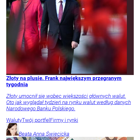
Złoty na plusie. Frank największym przegranym
tygodnia
Złoty umocnił się wobec większości głównych walut.
Oto jak wyglądał tydzień na rynku walut według danych
Narodowego Banku Polskiego.
Waluty
Twój portfel
Firmy i rynki
Beata Anna
Święcicka