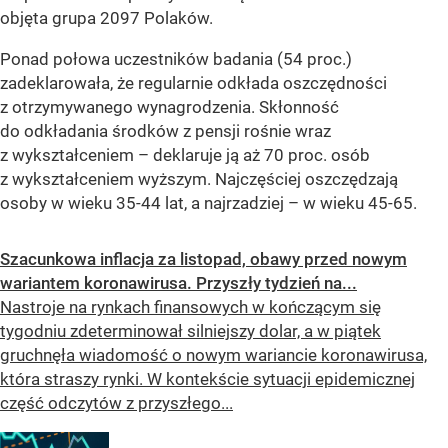
objęta grupa 2097 Polaków.
Ponad połowa uczestników badania (54 proc.)
zadeklarowała, że regularnie odkłada oszczędności
z otrzymywanego wynagrodzenia. Skłonność
do odkładania środków z pensji rośnie wraz
z wykształceniem – deklaruje ją aż 70 proc. osób
z wykształceniem wyższym. Najczęściej oszczędzają
osoby w wieku 35-44 lat, a najrzadziej – w wieku 45-65.
Szacunkowa inflacja za listopad, obawy przed nowym
wariantem koronawirusa. Przyszły tydzień na...
Nastroje na rynkach finansowych w kończącym się
tygodniu zdeterminował silniejszy dolar, a w piątek
gruchnęła wiadomość o nowym wariancie koronawirusa,
która straszy rynki. W kontekście sytuacji epidemicznej
część odczytów z przyszłego...