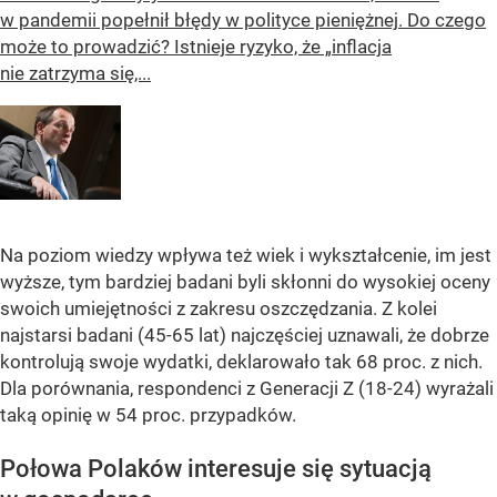
w pandemii popełnił błędy w polityce pieniężnej. Do czego
może to prowadzić? Istnieje ryzyko, że „inflacja
nie zatrzyma się,...
Na poziom wiedzy wpływa też wiek i wykształcenie, im jest
wyższe, tym bardziej badani byli skłonni do wysokiej oceny
swoich umiejętności z zakresu oszczędzania. Z kolei
najstarsi badani (45-65 lat) najczęściej uznawali, że dobrze
kontrolują swoje wydatki, deklarowało tak 68 proc. z nich.
Dla porównania, respondenci z Generacji Z (18-24) wyrażali
taką opinię w 54 proc. przypadków.
Połowa Polaków interesuje się sytuacją