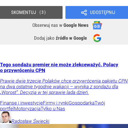
SKOMENTUJ
UDOSTĘPNIJ
3
Obserwuj nas
w
Google News
Dodaj jako
źródło w Google
Tego sondażu premier nie może zlekceważyć. Polacy
o przywróceniu CPN
Prawie dwie trzecie Polaków chce przywrócenia pakietu CPN
na dwa ostatnie tygodnie wakacji – wynika z sondażu dla
„Wprost”. Decyzja w tej sprawie lada dzień.
Finanse i inwestycje
Firmy i rynki
Gospodarka
Twój
portfel
Motoryzacja
Tylko u Nas
Radosław
Święcki