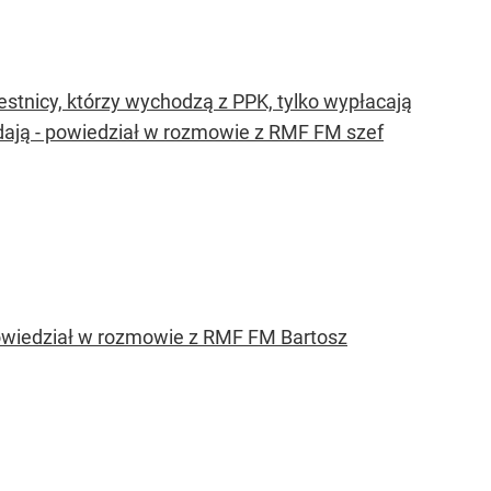
estnicy, którzy wychodzą z PPK, tylko wypłacają
ładają - powiedział w rozmowie z RMF FM szef
powiedział w rozmowie z RMF FM Bartosz