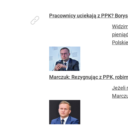
Pracownicy uciekają z PPK? Bory
Widzim
pienią
Polski
Marczuk: Rezygnując z PPK, robim
Jeżeli
Marczu