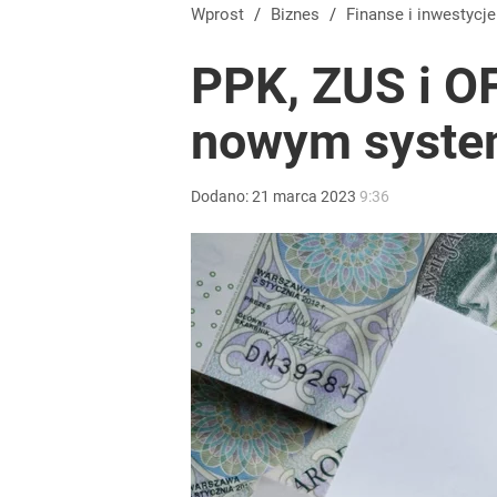
Polacy rzucili się na przywrócone świadczenie. P
Wprost
/
Biznes
/
Finanse i inwestycje
PPK, ZUS i O
dodaj
nowym syst
Dobra passa złotego trwa. Kursy walut 6 sierpnia 2
Dodano:
21
marca
2023
9:36
dodaj
Nawrocki ma szansę na drugą kadencję? Tak ocenil
10