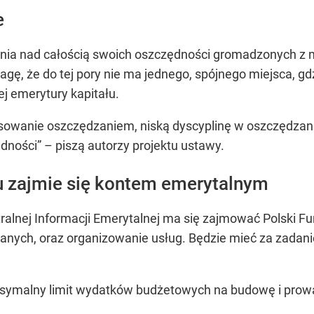
e
nia nad całością swoich oszczędności gromadzonych z m
agę, że do tej pory nie ma jednego, spójnego miejsca, g
j emerytury kapitału.
esowanie oszczędzaniem, niską dyscyplinę w oszczędzani
dności” – piszą autorzy projektu ustawy.
u zajmie się kontem emerytalnym
ralnej Informacji Emerytalnej ma się zajmować Polski F
nych, oraz organizowanie usług. Będzie mieć za zadanie
symalny limit wydatków budżetowych na budowę i prowa