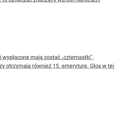
ni wypłacone mają zostać „czternastki",
y otrzymają również 15. emeryturę. Głos w tej