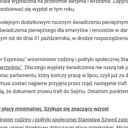
ała wypłacona na przełomie sierpnia i września. Zapytal
podziewać się wypłat w tym roku.
 kolejnym dodatkowym rocznym świadczeniu pieniężnym 
wiadczenia pieniężnego dla emerytów i rencistów w dany
szym niż do dnia 31 października, w drodze rozporządzeni
Expressu" wiceminister rodziny i polityki społecznej St
wrześniu"
. Dlaczego wypłaty świadczenia nie ruszą tak 
prac parlamentu, który kończy pracę w lipcu, czyli już 
 musi zostać najpierw przyjęta przez rząd, następnie tr
ią, że dokument znowu trafi do Sejmu. Ostatnim punkte
płacy minimalnej. Szykuje się znaczący wzrost
nister rodziny i polityki społecznej Stanisław Szwed z
nie unijnej dyrektywy dotyczącej płacy minimalnej. Moż