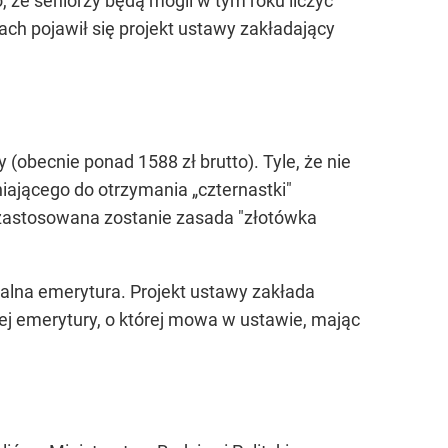
 że seniorzy będą mogli w tym roku liczyć
ach pojawił się projekt ustawy zakładający
(obecnie ponad 1588 zł brutto). Tyle, że nie
ającego do otrzymania „czternastki"
e zastosowana zostanie zasada "złotówka
alna emerytura. Projekt ustawy zakłada
ej emerytury, o której mowa w ustawie, mając