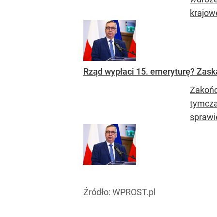
krajowe
Rząd wypłaci 15. emeryturę? Zask
Zakończ
tymcza
sprawie
Źródło:
WPROST.pl