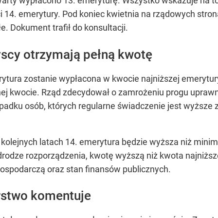
rty wypłacono 13. emeryturę. Wszystko wskazuje na to,
i 14. emerytury. Pod koniec kwietnia na rządowych stron
. Dokument trafił do konsultacji.
yscy otrzymają pełną kwotę
rytura zostanie wypłacona w kwocie najniższej emerytury 
ej kwocie. Rząd zdecydował o zamrożeniu progu uprawni
ypadku osób, których regularne świadczenie jest wyższ
kolejnych latach 14. emerytura będzie wyższa niż minim
drodze rozporządzenia, kwotę wyższą niż kwota najniższ
ospodarczą oraz stan finansów publicznych.
rstwo komentuje