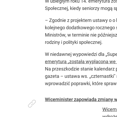
W ubiegłym roku 14. emerytura zost
Społecznej, kiedy seniorzy mogą s
– Zgodnie z projektem ustawy o o
kolejnego dodatkowego rocznego ś
Ministrów, w terminie nie później
rodziny i polityki społecznej.
W niedawnej wypowiedzi dla „Super 
emerytura „została wypłacona we 
Na przeszkodzie stanie kalendarz 
gazeta – ustawa ws. „czternastki"
wprowadzić poprawki, które spraw
Wiceminister zapowiada zmiany w 
Wicemi
wdroże