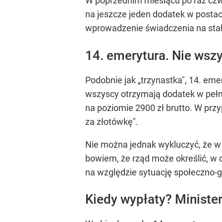
W poprzednim miesiącu po raz czwa
na jeszcze jeden dodatek w postac
wprowadzenie świadczenia na stałe
14. emerytura. Nie wsz
Podobnie jak „trzynastka", 14. eme
wszyscy otrzymają dodatek w pełn
na poziomie 2900 zł brutto. W prz
za złotówkę".
Nie można jednak wykluczyć, że w 
bowiem, że rząd może określić, w 
na względzie sytuację społeczno-g
Kiedy wypłaty? Ministe