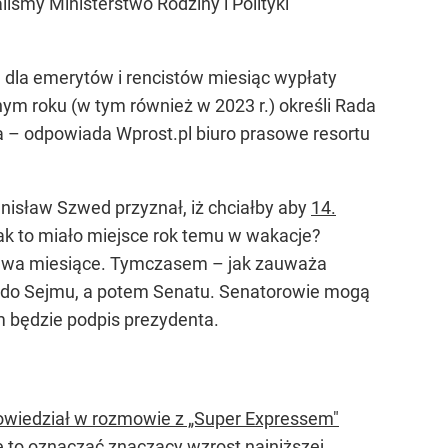
iśmy Ministerstwo Rodziny i Polityki
dla emerytów i rencistów miesiąc wypłaty
m roku (w tym również w 2023 r.) określi Rada
a
– odpowiada Wprost.pl biuro prasowe resortu
anisław Szwed przyznał, iż chciałby aby
14.
jak to miało miejsce rok temu w wakacje?
za dwa miesiące. Tymczasem – jak zauważa
afi do Sejmu, a potem Senatu. Senatorowie mogą
m będzie podpis prezydenta.
apowiedział w rozmowie z „Super Expressem"
e to oznaczać znaczący wzrost najniższej