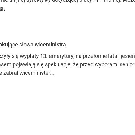
j.
akujące słowa wiceministra
yły się wypłaty 13. emerytury, na przełomie lata i jesie
sem pojawiają się spekulacje, że przed wyborami seniorz
 zabrał wiceminister...