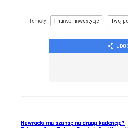
Finanse i inwestycje
Twój po
UDO
Nawrocki ma szansę na drugą kadencję?