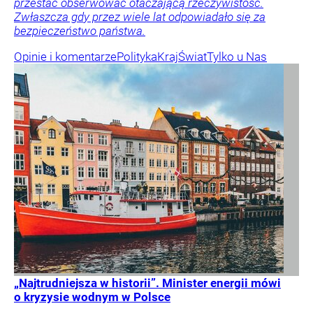
przestać obserwować otaczającą rzeczywistość.
Zwłaszcza gdy przez wiele lat odpowiadało się za
bezpieczeństwo państwa.
Opinie i komentarze
Polityka
Kraj
Świat
Tylko u Nas
„Najtrudniejsza w historii”. Minister energii mówi
o kryzysie wodnym w Polsce