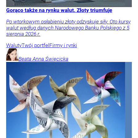
Gorąco także na rynku walut. Złoty triumfuje
Po wtorkowym osłabieniu złoty odzyskuje siły. Oto kursy
walut według danych Narodowego Banku Polskiego z 5
sierpnia 2026 r.
Waluty
Twój portfel
Firmy i rynki
Beata Anna
Święcicka