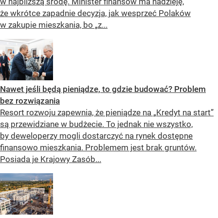
w najbliższą środę. Minister finansów ma nadzieję,
że wkrótce zapadnie decyzja, jak wesprzeć Polaków
w zakupie mieszkania, bo „z...
Nawet jeśli będą pieniądze, to gdzie budować? Problem
bez rozwiązania
Resort rozwoju zapewnia, że pieniądze na „Kredyt na start”
są przewidziane w budżecie. To jednak nie wszystko,
by deweloperzy mogli dostarczyć na rynek dostępne
finansowo mieszkania. Problemem jest brak gruntów.
Posiada je Krajowy Zasób...