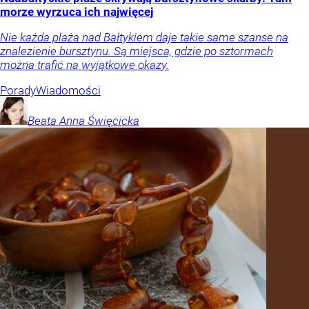
morze wyrzuca ich najwięcej
Nie każda plaża nad Bałtykiem daje takie same szanse na
znalezienie bursztynu. Są miejsca, gdzie po sztormach
można trafić na wyjątkowe okazy.
Porady
Wiadomości
Beata Anna
Święcicka