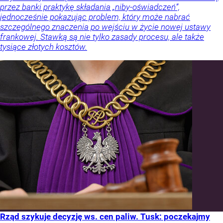
przez banki praktykę składania „niby-oświadczeń”,
jednocześnie pokazując problem, który może nabrać
szczególnego znaczenia po wejściu w życie nowej ustawy
frankowej. Stawką są nie tylko zasady procesu, ale także
tysiące złotych kosztów.
Rząd szykuje decyzję ws. cen paliw. Tusk: poczekajmy