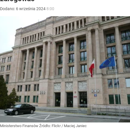
Dodano:
6
września
2024
8:00
Ministerstwo Finansów
Źródło:
Flickr
/
Maciej Janiec