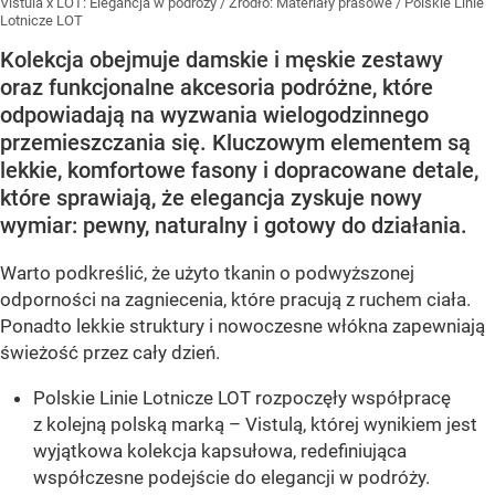
Vistula x LOT: Elegancja w podróży
/ Źródło:
Materiały prasowe
/
Polskie Linie
Lotnicze LOT
Kolekcja obejmuje damskie i męskie zestawy
oraz funkcjonalne akcesoria podróżne, które
odpowiadają na wyzwania wielogodzinnego
przemieszczania się. Kluczowym elementem są
lekkie, komfortowe fasony i dopracowane detale,
które sprawiają, że elegancja zyskuje nowy
wymiar: pewny, naturalny i gotowy do działania.
Warto podkreślić, że użyto tkanin o podwyższonej
odporności na zagniecenia, które pracują z ruchem ciała.
Ponadto lekkie struktury i nowoczesne włókna zapewniają
świeżość przez cały dzień.
Polskie Linie Lotnicze LOT rozpoczęły współpracę
z kolejną polską marką – Vistulą, której wynikiem jest
wyjątkowa kolekcja kapsułowa, redefiniująca
współczesne podejście do elegancji w podróży.