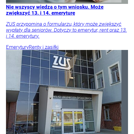
Nie wszyscy wiedzą o tym wniosku. Może
zwiększyć 13. i 14. emeryturę
ZUS przypomina o formularzu, który może zwiększyć
wypłaty dla seniorów. Dotyczy to emerytur, rent oraz 13.
i 14. emerytury.
Emerytury
Renty i zasiłki