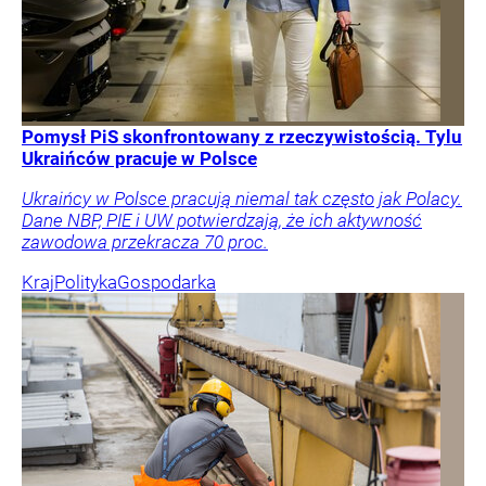
Pomysł PiS skonfrontowany z rzeczywistością. Tylu
Ukraińców pracuje w Polsce
Ukraińcy w Polsce pracują niemal tak często jak Polacy.
Dane NBP, PIE i UW potwierdzają, że ich aktywność
zawodowa przekracza 70 proc.
Kraj
Polityka
Gospodarka