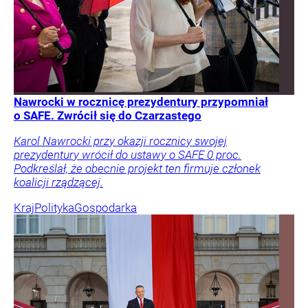
Nawrocki w rocznicę prezydentury przypomniał
o SAFE. Zwrócił się do Czarzastego
Karol Nawrocki przy okazji rocznicy swojej
prezydentury wrócił do ustawy o SAFE 0 proc.
Podkreślał, że obecnie projekt ten firmuje członek
koalicji rządzącej.
Kraj
Polityka
Gospodarka