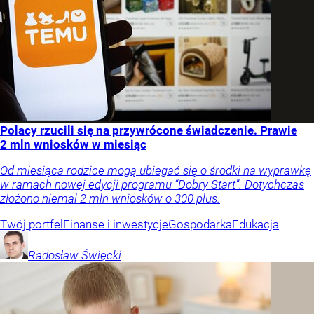
Polacy rzucili się na przywrócone świadczenie. Prawie
2 mln wniosków w miesiąc
Od miesiąca rodzice mogą ubiegać się o środki na wyprawkę
w ramach nowej edycji programu “Dobry Start”. Dotychczas
złożono niemal 2 mln wniosków o 300 plus.
Twój portfel
Finanse i inwestycje
Gospodarka
Edukacja
Radosław
Święcki