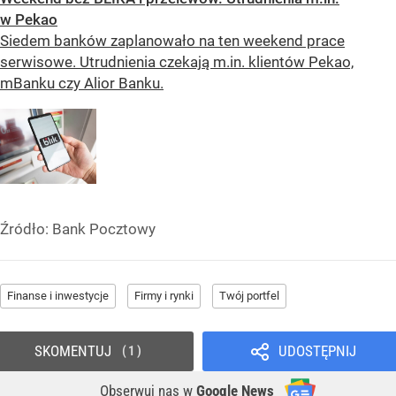
w Pekao
Siedem banków zaplanowało na ten weekend prace
serwisowe. Utrudnienia czekają m.in. klientów Pekao,
mBanku czy Alior Banku.
Źródło:
Bank Pocztowy
Finanse i inwestycje
Firmy i rynki
Twój portfel
SKOMENTUJ
UDOSTĘPNIJ
1
Obserwuj nas
w
Google News