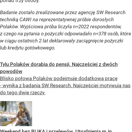
ponad trzy osoby.
Badanie zostało zrealizowane przez agencję SW Research
techniką CAWI na reprezentatywnej próbie dorosłych
Polaków. Wyjściowa próba liczyła n=2022 respondentów,
z czego na pytania o pożyczki odpowiadało n=378 osób, które
w ciągu ostatnich 2 lat deklarowały zaciągnięcie pożyczki
lub kredytu gotówkowego.
Tylu Polaków dorabia do pensji. Najczęściej z dwóch
powodów
Blisko połowa Polaków podejmuje dodatkową pracę
- wynika z badania SW Research. Najczęściej motywują nas
do tego dwie rzeczy.
Weekend bez BLIKA i przelewów. Utrudnienia m.in.