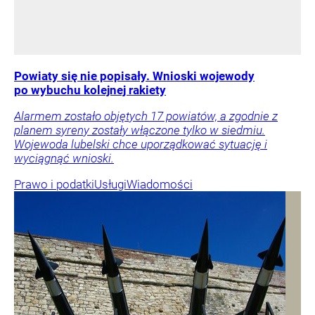
Powiaty się nie popisały. Wnioski wojewody
po wybuchu kolejnej rakiety
Alarmem zostało objętych 17 powiatów, a zgodnie z
planem syreny zostały włączone tylko w siedmiu.
Wojewoda lubelski chce uporządkować sytuację i
wyciągnąć wnioski.
Prawo i podatki
Usługi
Wiadomości