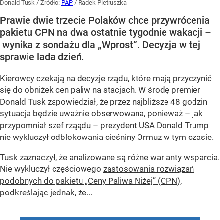
Donald Tusk
/ Źródło:
PAP
/
Radek Pietruszka
Prawie dwie trzecie Polaków chce przywrócenia
pakietu CPN na dwa ostatnie tygodnie wakacji –
wynika z sondażu dla „Wprost”. Decyzja w tej
sprawie lada dzień.
Kierowcy czekają na decyzje rządu, które mają przyczynić
się do obniżek cen paliw na stacjach. W środę premier
Donald Tusk zapowiedział, że przez najbliższe 48 godzin
sytuacja będzie uważnie obserwowana, ponieważ – jak
przypomniał szef rząądu – prezydent USA Donald Trump
nie wykluczył odblokowania cieśniny Ormuz w tym czasie.
Tusk zaznaczył, że analizowane są różne warianty wsparcia.
Nie wykluczył częściowego
zastosowania rozwiązań
podobnych do pakietu „Ceny Paliwa Niżej” (CPN
),
podkreślając jednak, że...