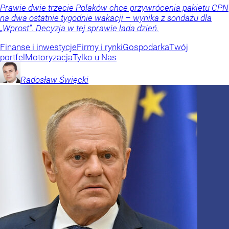
Prawie dwie trzecie Polaków chce przywrócenia pakietu CPN
na dwa ostatnie tygodnie wakacji – wynika z sondażu dla
„Wprost”. Decyzja w tej sprawie lada dzień.
Finanse i inwestycje
Firmy i rynki
Gospodarka
Twój
portfel
Motoryzacja
Tylko u Nas
Radosław
Święcki