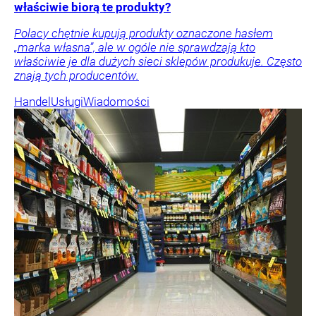
właściwie biorą te produkty?
Polacy chętnie kupują produkty oznaczone hasłem
„marka własna”, ale w ogóle nie sprawdzają kto
właściwie je dla dużych sieci sklepów produkuje. Często
znają tych producentów.
Handel
Usługi
Wiadomości