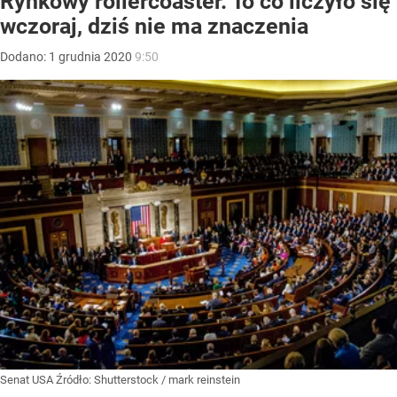
Rynkowy rollercoaster. To co liczyło się
wczoraj, dziś nie ma znaczenia
Dodano:
1
grudnia
2020
9:50
Senat USA
Źródło:
Shutterstock
/
mark reinstein