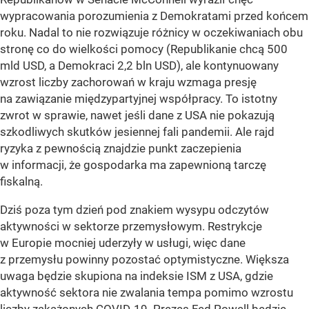
wypracowania porozumienia z Demokratami przed końcem
roku. Nadal to nie rozwiązuje różnicy w oczekiwaniach obu
stronę co do wielkości pomocy (Republikanie chcą 500
mld USD, a Demokraci 2,2 bln USD), ale kontynuowany
wzrost liczby zachorowań w kraju wzmaga presję
na zawiązanie międzypartyjnej współpracy. To istotny
zwrot w sprawie, nawet jeśli dane z USA nie pokazują
szkodliwych skutków jesiennej fali pandemii. Ale rajd
ryzyka z pewnością znajdzie punkt zaczepienia
w informacji, że gospodarka ma zapewnioną tarczę
fiskalną.
Dziś poza tym dzień pod znakiem wysypu odczytów
aktywności w sektorze przemysłowym. Restrykcje
w Europie mocniej uderzyły w usługi, więc dane
z przemysłu powinny pozostać optymistyczne. Większa
uwaga będzie skupiona na indeksie ISM z USA, gdzie
aktywność sektora nie zwalania tempa pomimo wzrostu
liczby zakażonych COVID-19. Prezes Fed Powell będzie