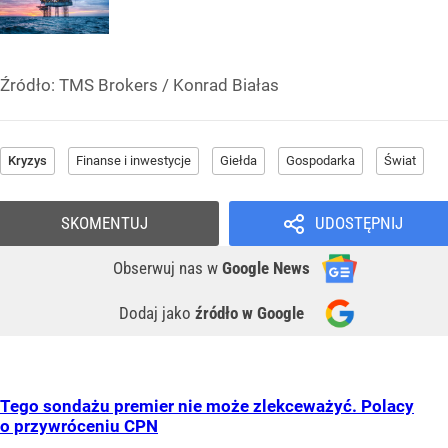
Źródło:
TMS Brokers
/
Konrad Białas
Kryzys
Finanse i inwestycje
Giełda
Gospodarka
Świat
SKOMENTUJ
UDOSTĘPNIJ
Obserwuj nas
w
Google News
Dodaj jako
źródło w Google
Tego sondażu premier nie może zlekceważyć. Polacy
o przywróceniu CPN