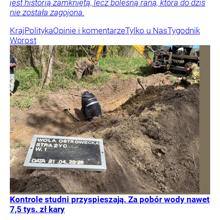
jest historią zamkniętą, lecz bolesną raną, która do dziś
nie została zagojona.
Kraj
Polityka
Opinie i komentarze
Tylko u Nas
Tygodnik
Wprost
Kontrole studni przyspieszają. Za pobór wody nawet
7,5 tys. zł kary