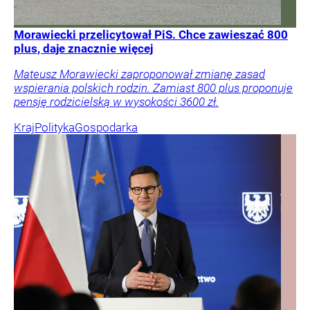
Morawiecki przelicytował PiS. Chce zawieszać 800
plus, daje znacznie więcej
Mateusz Morawiecki zaproponował zmianę zasad
wspierania polskich rodzin. Zamiast 800 plus proponuje
pensję rodzicielską w wysokości 3600 zł.
Kraj
Polityka
Gospodarka