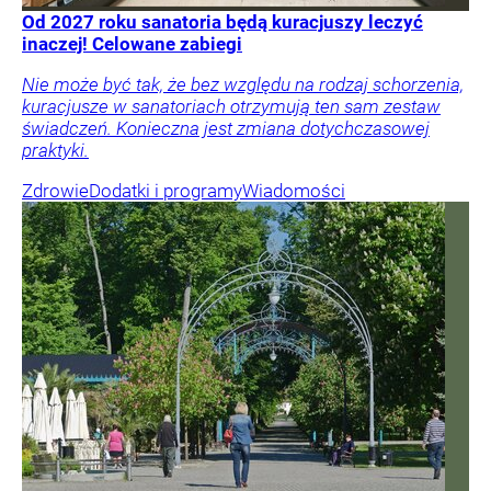
Od 2027 roku sanatoria będą kuracjuszy leczyć
inaczej! Celowane zabiegi
Nie może być tak, że bez względu na rodzaj schorzenia,
kuracjusze w sanatoriach otrzymują ten sam zestaw
świadczeń. Konieczna jest zmiana dotychczasowej
praktyki.
Zdrowie
Dodatki i programy
Wiadomości