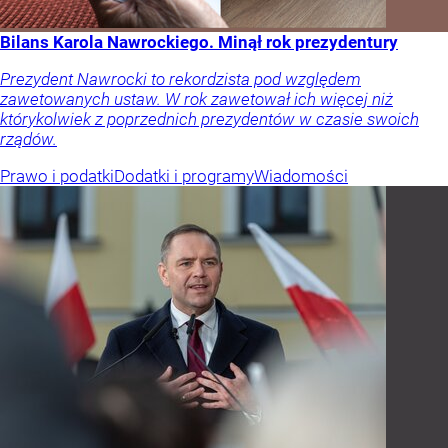
Bilans Karola Nawrockiego. Minął rok prezydentury
Prezydent Nawrocki to rekordzista pod względem
zawetowanych ustaw. W rok zawetował ich więcej niż
którykolwiek z poprzednich prezydentów w czasie swoich
rządów.
Prawo i podatki
Dodatki i programy
Wiadomości