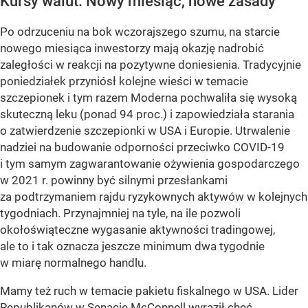
Kursy walut. Nowy miesiąc, nowe zasady
Po odrzuceniu na bok wczorajszego szumu, na starcie
nowego miesiąca inwestorzy mają okazję nadrobić
zaległości w reakcji na pozytywne doniesienia. Tradycyjnie
poniedziałek przyniósł kolejne wieści w temacie
szczepionek i tym razem Moderna pochwaliła się wysoką
skuteczną leku (ponad 94 proc.) i zapowiedziała starania
o zatwierdzenie szczepionki w USA i Europie. Utrwalenie
nadziei na budowanie odporności przeciwko COVID-19
i tym samym zagwarantowanie ożywienia gospodarczego
w 2021 r. powinny być silnymi przesłankami
za podtrzymaniem rajdu ryzykownych aktywów w kolejnych
tygodniach. Przynajmniej na tyle, na ile pozwoli
okołoświąteczne wygasanie aktywności tradingowej,
ale to i tak oznacza jeszcze minimum dwa tygodnie
w miarę normalnego handlu.
Mamy też ruch w temacie pakietu fiskalnego w USA. Lider
Republikanów w Senacie McConnell wyraził chęć