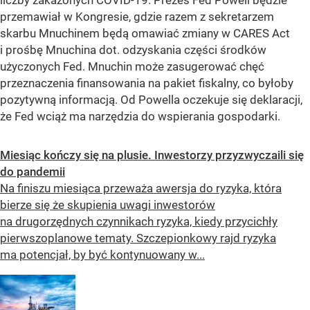
przemawiał w Kongresie, gdzie razem z sekretarzem
skarbu Mnuchinem będą omawiać zmiany w CARES Act
i prośbę Mnuchina dot. odzyskania części środków
użyczonych Fed. Mnuchin może zasugerować chęć
przeznaczenia finansowania na pakiet fiskalny, co byłoby
pozytywną informacją. Od Powella oczekuje się deklaracji,
że Fed wciąż ma narzędzia do wspierania gospodarki.
Miesiąc kończy się na plusie. Inwestorzy przyzwyczaili się
do pandemii
Na finiszu miesiąca przeważa awersja do ryzyka, która
bierze się że skupienia uwagi inwestorów
na drugorzędnych czynnikach ryzyka, kiedy przycichły
pierwszoplanowe tematy. Szczepionkowy rajd ryzyka
ma potencjał, by być kontynuowany w...