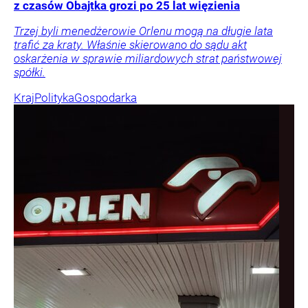
z czasów Obajtka grozi po 25 lat więzienia
Trzej byli menedżerowie Orlenu mogą na długie lata
trafić za kraty. Właśnie skierowano do sądu akt
oskarżenia w sprawie miliardowych strat państwowej
spółki.
Kraj
Polityka
Gospodarka