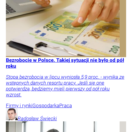
Bezrobocie w Polsce. Takiej sytuacji nie było od pół
roku
Stopa bezrobocia w lipcu wyniosła 5,9 proc. - wynika ze
wstępnych danych resortu pracy. Jeśli się one
potwierdzą, będziemy mieli pierwszy od pół roku
wzrost.
Firmy i rynki
Gospodarka
Praca
Radosław
Święcki