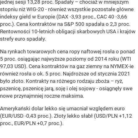
jednej sesji 13,28 proc. Spadały – chociaż w mniejszym
stopniu niż WIG-20 - również wszystkie pozostałe główne
indeksy giełd w Europie (DAX -3,93 proc., CAC 40 -3,66
proc.). Cena kontraktów na S&P 500 spadała o 2,3 proc.
Rentowności 10-letnich obligacji skarbowych USA i krajów
strefy euro spadały.
Na rynkach towarowych cena ropy naftowej rosła o ponad
5 proc. osiągając najwyższe poziomy od 2014 roku (WTI
97,03 USD). Cena kontraktów na gaz ziemny na NYMEX-ie
również rosła o ok. 5 proc. Najdroższe od stycznia 2021
było złoto. Kontrakty na różnego rodzaju zboża – ryż,
pszenicę, pszenicę jarą, soję i olej sojowy - osiągnęły swe
nowe przynajmniej roczne maksima.
Amerykański dolar lekko się umacniał względem euro
(EUR/USD -0,43 proc.). Złoty lekko słabł (USD/PLN +1,12
proc., EUR/PLN +0,7 proc.).