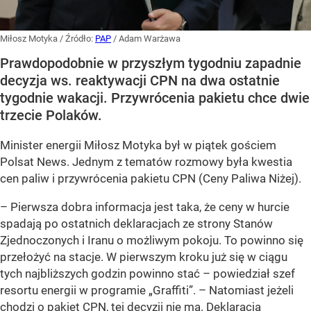
Miłosz Motyka
/ Źródło:
PAP
/
Adam Warżawa
Prawdopodobnie w przyszłym tygodniu zapadnie
decyzja ws. reaktywacji CPN na dwa ostatnie
tygodnie wakacji. Przywrócenia pakietu chce dwie
trzecie Polaków.
Minister energii Miłosz Motyka był w piątek gościem
Polsat News. Jednym z tematów rozmowy była kwestia
cen paliw i przywrócenia pakietu CPN (Ceny Paliwa Niżej).
–
Pierwsza dobra informacja jest taka, że ceny w hurcie
spadają po ostatnich deklaracjach ze strony Stanów
Zjednoczonych i Iranu o możliwym pokoju. To powinno się
przełożyć na stacje. W pierwszym kroku już się w ciągu
tych najbliższych godzin powinno stać –
powiedział szef
resortu energii w programie „Graffiti”. –
Natomiast jeżeli
chodzi o pakiet CPN, tej decyzji nie ma. Deklaracja