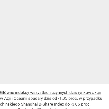
Główne indeksy wszystkich czynnych dziś rynków akcji
w Azji i Oceanii
spadały dziś od -1,05 proc. w przypadku
chińskiego Shanghai B-Share Index do -3,86 proc.