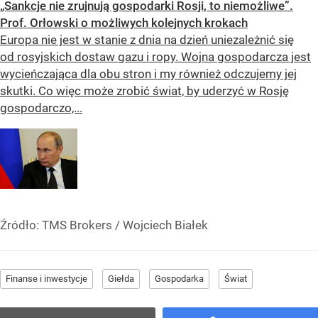
„Sankcje nie zrujnują gospodarki Rosji, to niemożliwe”.
Prof. Orłowski o możliwych kolejnych krokach
Europa nie jest w stanie z dnia na dzień uniezależnić się
od rosyjskich dostaw gazu i ropy. Wojna gospodarcza jest
wycieńczająca dla obu stron i my również odczujemy jej
skutki. Co więc może zrobić świat, by uderzyć w Rosję
gospodarczo,...
Źródło:
TMS Brokers
/
Wojciech Białek
Finanse i inwestycje
Giełda
Gospodarka
Świat