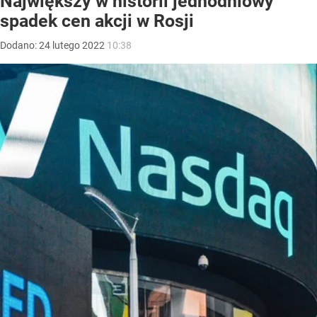
Największy w historii jednodniowy
spadek cen akcji w Rosji
Dodano:
24
lutego
2022
10:38