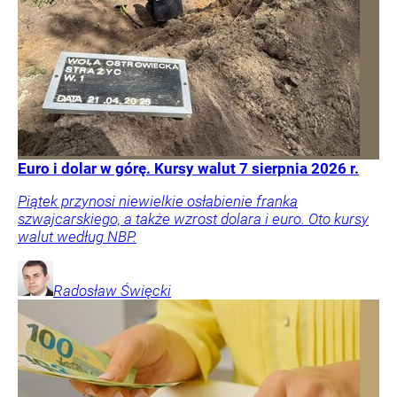
Euro i dolar w górę. Kursy walut 7 sierpnia 2026 r.
Piątek przynosi niewielkie osłabienie franka
szwajcarskiego, a także wzrost dolara i euro. Oto kursy
walut według NBP.
Radosław
Święcki