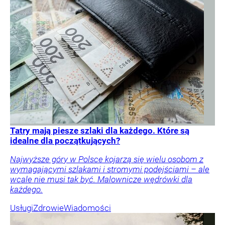
Tatry mają piesze szlaki dla każdego. Które są
idealne dla początkujących?
Najwyższe góry w Polsce kojarzą się wielu osobom z
wymagającymi szlakami i stromymi podejściami – ale
wcale nie musi tak być. Malownicze wędrówki dla
każdego.
Usługi
Zdrowie
Wiadomości