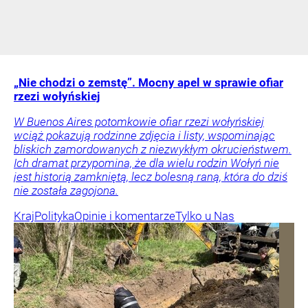
„Nie chodzi o zemstę”. Mocny apel w sprawie ofiar
rzezi wołyńskiej
W Buenos Aires potomkowie ofiar rzezi wołyńskiej
wciąż pokazują rodzinne zdjęcia i listy, wspominając
bliskich zamordowanych z niezwykłym okrucieństwem.
Ich dramat przypomina, że dla wielu rodzin Wołyń nie
jest historią zamkniętą, lecz bolesną raną, która do dziś
nie została zagojona.
Kraj
Polityka
Opinie i komentarze
Tylko u Nas