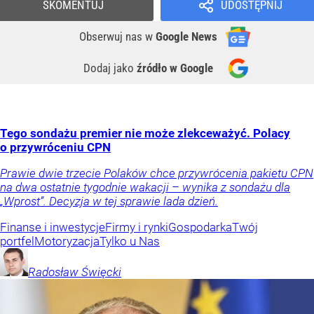
SKOMENTUJ
UDOSTĘPNIJ
Obserwuj nas
w
Google News
Dodaj jako
źródło w Google
Tego sondażu premier nie może zlekceważyć. Polacy
o przywróceniu CPN
Prawie dwie trzecie Polaków chce przywrócenia pakietu CPN
na dwa ostatnie tygodnie wakacji – wynika z sondażu dla
„Wprost”. Decyzja w tej sprawie lada dzień.
Finanse i inwestycje
Firmy i rynki
Gospodarka
Twój
portfel
Motoryzacja
Tylko u Nas
Radosław
Święcki