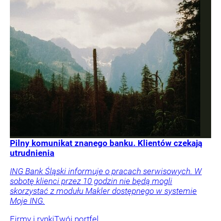
Pilny komunikat znanego banku. Klientów czekają
utrudnienia
ING Bank Śląski informuje o pracach serwisowych. W
sobotę klienci przez 10 godzin nie będą mogli
skorzystać z modułu Makler dostępnego w systemie
Moje ING.
Firmy i rynki
Twój portfel