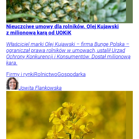
Nieuczciwe umowy dla rolników. Olej Kujawski
z milionową karą od UOKiK
Właściciel marki Olej Kujawski – firma Bunge Polska –
ograniczał prawa rolników w umowach, ustalił Urząd
Ochrony Konkurencji i Konsumentów. Dostał milionową
kara.
Firmy i rynki
Rolnictwo
Gospodarka
Jowita
Flankowska