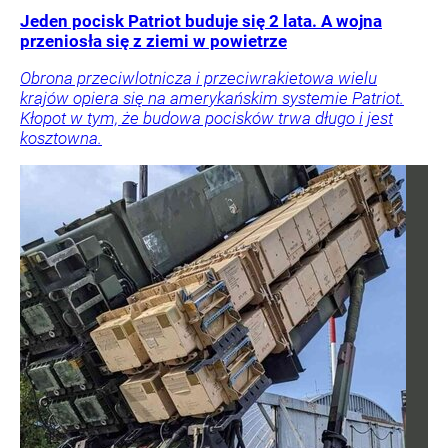
Jeden pocisk Patriot buduje się 2 lata. A wojna
przeniosła się z ziemi w powietrze
Obrona przeciwlotnicza i przeciwrakietowa wielu
krajów opiera się na amerykańskim systemie Patriot.
Kłopot w tym, że budowa pocisków trwa długo i jest
kosztowna.