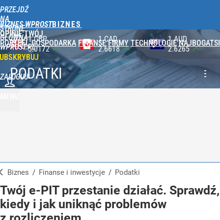
PRZEJDŹ
NA
BIZNES WPROST
STRONĘ
OPINIE
TWÓJ
GŁÓWNĄ
1 CAD
1 AUD
100 JPY
PORTFEL
GOSPODARKA
FINANSE
FIRMY
TECHNOLOGIE
NAJBOGATSI
WPROST.PL
2.6618
2.6265
2.3565
UBSKRYBUJ
PODATKI
ZALOGUJ
MENU
Biznes
/
Finanse i inwestycje
/
Podatki
Twój e-PIT przestanie działać. Sprawdź,
kiedy i jak uniknąć problemów
z rozliczeniem