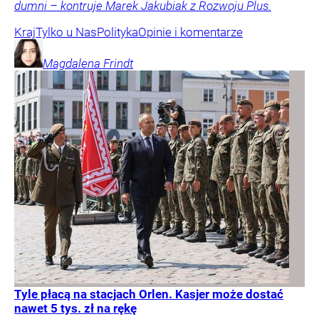
dumni – kontruje Marek Jakubiak z Rozwoju Plus.
Kraj
Tylko u Nas
Polityka
Opinie i komentarze
Magdalena
Frindt
Tyle płacą na stacjach Orlen. Kasjer może dostać
nawet 5 tys. zł na rękę