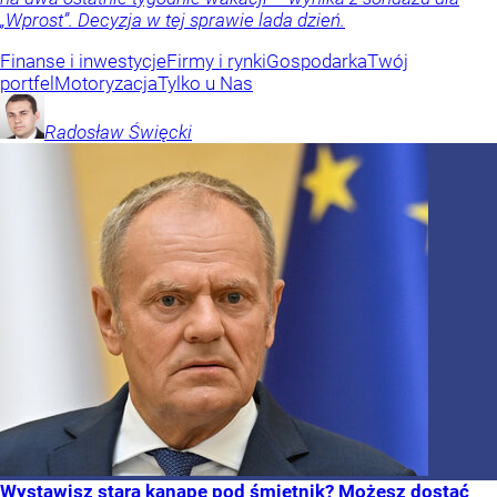
„Wprost”. Decyzja w tej sprawie lada dzień.
Finanse i inwestycje
Firmy i rynki
Gospodarka
Twój
portfel
Motoryzacja
Tylko u Nas
Radosław
Święcki
Wystawisz starą kanapę pod śmietnik? Możesz dostać