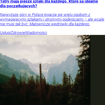
Tatry mają piesze szlaki dla każdego. Które są idealne
dla początkujących?
Najwyższe góry w Polsce kojarzą się wielu osobom z
wymagającymi szlakami i stromymi podejściami – ale wcale
nie musi tak być. Malownicze wędrówki dla każdego.
Usługi
Zdrowie
Wiadomości