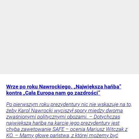
Wrze po roku Nawrockiego. „Największa hańba”
kontra „Cała Europa nam go zazdrości”
Po pierwszym roku prezydentury nic nie wskazuje na to,
żeby Karol Nawrocki wyciszył spory między dwoma
zwaśnionymi politycznymi obozami. – Dotychczas
największą hańbą na karcie jego prezydentury jest
chyba zawetowanie SAFE – ocenia Mariusz Witczak z
KO. – Mamy głowę państwa, z której możemy być