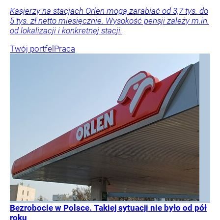
Kasjerzy na stacjach Orlen mogą zarabiać od 3,7 tys. do
5 tys. zł netto miesięcznie. Wysokość pensji zależy m.in.
od lokalizacji i konkretnej stacji.
Twój portfel
Praca
Bezrobocie w Polsce. Takiej sytuacji nie było od pół
roku