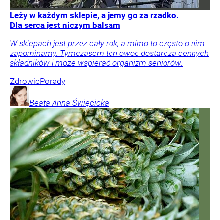
Leży w każdym sklepie, a jemy go za rzadko.
Dla serca jest niczym balsam
W sklepach jest przez cały rok, a mimo to często o nim
zapominamy. Tymczasem ten owoc dostarcza cennych
składników i może wspierać organizm seniorów.
Zdrowie
Porady
Beata Anna
Święcicka