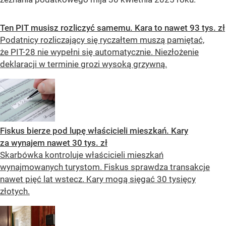
Ten PIT musisz rozliczyć samemu. Kara to nawet 93 tys. zł
Podatnicy rozliczający się ryczałtem muszą pamiętać,
że PIT-28 nie wypełni się automatycznie. Niezłożenie
deklaracji w terminie grozi wysoką grzywną.
Fiskus bierze pod lupę właścicieli mieszkań. Kary
za wynajem nawet 30 tys. zł
Skarbówka kontroluje właścicieli mieszkań
wynajmowanych turystom. Fiskus sprawdza transakcje
nawet pięć lat wstecz. Kary mogą sięgać 30 tysięcy
złotych.