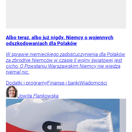
Albo teraz, albo już nigdy. Niemcy o wojennych
odszkodowaniach dla Polaków
W sprawie niemieckiego zadośćuczynienia dla Polaków
za zbrodnie Niemców w czasie II wojny światowej jest
cicho. O Powstaniu Warszawskim Niemcy nie wiedzą
niemal nic.
Dodatki i programy
Finanse i banki
Wiadomości
Jowita
Flankowska