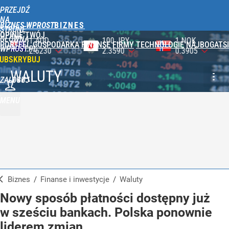
PRZEJDŹ
NA
BIZNES WPROST
STRONĘ
OPINIE
TWÓJ
GŁÓWNĄ
100 JPY
1 NOK
1 DKK
PORTFEL
GOSPODARKA
FINANSE
FIRMY
TECHNOLOGIE
NAJBOGATSI
WPROST.PL
2.3590
0.3905
0.5750
UBSKRYBUJ
WALUTY
ZALOGUJ
MENU
Biznes
/
Finanse i inwestycje
/
Waluty
Nowy sposób płatności dostępny już
w sześciu bankach. Polska ponownie
liderem zmian