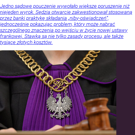
Jedno sądowe pouczenie wywołało większe poruszenie niż
niejeden wyrok. Sędzia otwarcie zakwestionował stosowaną
przez banki praktykę składania „niby-oświadczeń”,
jednocześnie pokazując problem, który może nabrać
szczególnego znaczenia po wejściu w życie nowej ustawy
frankowej. Stawką są nie tylko zasady procesu, ale także
tysiące złotych kosztów.