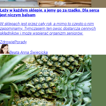
Leży w każdym sklepie, a jemy go za rzadko. Dla serca
jest niczym balsam
W sklepach jest przez cały rok, a mimo to często o nim
zapominamy. Tymczasem ten owoc dostarcza cennych
składników i może wspierać organizm seniorów.
Zdrowie
Porady
Beata Anna
Święcicka