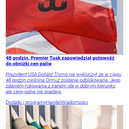
48 godzin. Premier Tusk zapowiedział gotowość
do obniżki cen paliw
Prezydent USA Donald Trump nie wykluczył, że w ciągu
48 godzin cieśnina Ormuz zostanie odblokowana. Jego
zdaniem rokowania z Iranem idą w dobrym kierunku,
ale ceny paliw nie spadają.
Dodatki i programy
Handel
Wiadomości