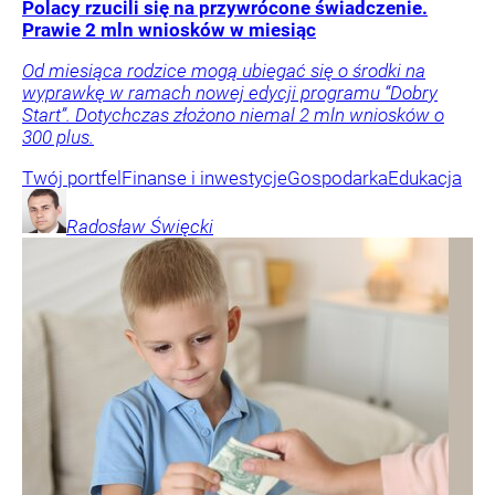
Polacy rzucili się na przywrócone świadczenie.
Prawie 2 mln wniosków w miesiąc
Od miesiąca rodzice mogą ubiegać się o środki na
wyprawkę w ramach nowej edycji programu “Dobry
Start”. Dotychczas złożono niemal 2 mln wniosków o
300 plus.
Twój portfel
Finanse i inwestycje
Gospodarka
Edukacja
Radosław
Święcki