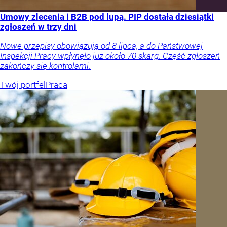
Umowy zlecenia i B2B pod lupą. PIP dostała dziesiątki
zgłoszeń w trzy dni
Nowe przepisy obowiązują od 8 lipca, a do Państwowej
Inspekcji Pracy wpłynęło już około 70 skarg. Część zgłoszeń
zakończy się kontrolami.
Twój portfel
Praca