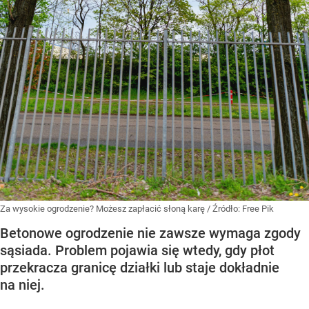
Za wysokie ogrodzenie? Możesz zapłacić słoną karę
/ Źródło:
Free Pik
Betonowe ogrodzenie nie zawsze wymaga zgody
sąsiada. Problem pojawia się wtedy, gdy płot
przekracza granicę działki lub staje dokładnie
na niej.