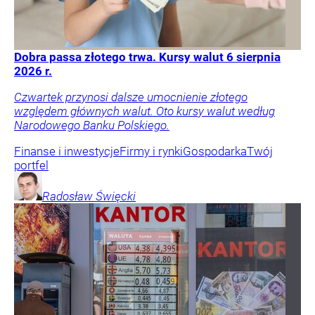
Dobra passa złotego trwa. Kursy walut 6 sierpnia
2026 r.
Czwartek przynosi dalsze umocnienie złotego
względem głównych walut. Oto kursy walut według
Narodowego Banku Polskiego.
Finanse i inwestycje
Firmy i rynki
Gospodarka
Twój
portfel
Radosław
Święcki