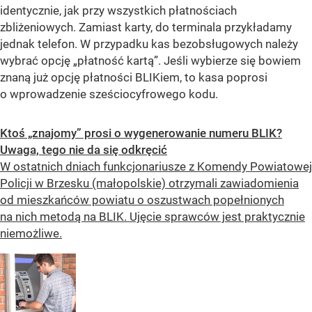
identycznie, jak przy wszystkich płatnościach
zbliżeniowych. Zamiast karty, do terminala przykładamy
jednak telefon. W przypadku kas bezobsługowych należy
wybrać opcję „płatność kartą”. Jeśli wybierze się bowiem
znaną już opcję płatności BLIKiem, to kasa poprosi
o wprowadzenie sześciocyfrowego kodu.
Ktoś „znajomy” prosi o wygenerowanie numeru BLIK?
Uwaga, tego nie da się odkręcić
W ostatnich dniach funkcjonariusze z Komendy Powiatowej
Policji w Brzesku (małopolskie) otrzymali zawiadomienia
od mieszkańców powiatu o oszustwach popełnionych
na nich metodą na BLIK. Ujęcie sprawców jest praktycznie
niemożliwe.