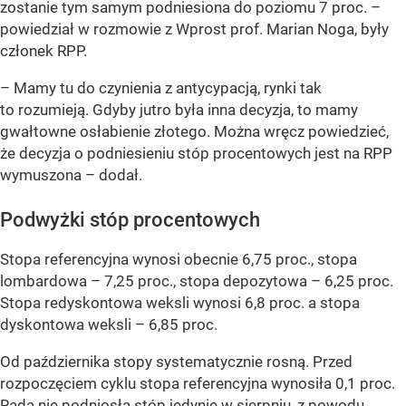
zostanie tym samym podniesiona do poziomu 7 proc.
–
powiedział w rozmowie z Wprost prof. Marian Noga, były
członek RPP.
– Mamy tu do czynienia z antycypacją, rynki tak
to rozumieją. Gdyby jutro była inna decyzja, to mamy
gwałtowne osłabienie złotego. Można wręcz powiedzieć,
że decyzja o podniesieniu stóp procentowych jest na RPP
wymuszona – dodał.
Podwyżki stóp procentowych
Stopa referencyjna wynosi obecnie 6,75 proc., stopa
lombardowa – 7,25 proc., stopa depozytowa – 6,25 proc.
Stopa redyskontowa weksli wynosi 6,8 proc. a stopa
dyskontowa weksli – 6,85 proc.
Od października stopy systematycznie rosną. Przed
rozpoczęciem cyklu stopa referencyjna wynosiła 0,1 proc.
Rada nie podniosła stóp jedynie w sierpniu, z powodu