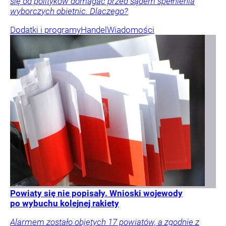
się od polityków domagać przed sądem spełnienia
wyborczych obietnic. Dlaczego?
Dodatki i programy
Handel
Wiadomości
Powiaty się nie popisały. Wnioski wojewody
po wybuchu kolejnej rakiety
Alarmem zostało objętych 17 powiatów, a zgodnie z