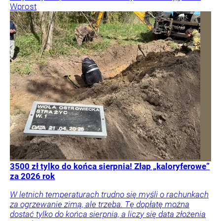
Wprost
3500 zł tylko do końca sierpnia! Złap „kaloryferowe”
za 2026 rok
W letnich temperaturach trudno się myśli o rachunkach
za ogrzewanie zimą, ale trzeba. Tę dopłatę można
dostać tylko do końca sierpnia, a liczy się data złożenia