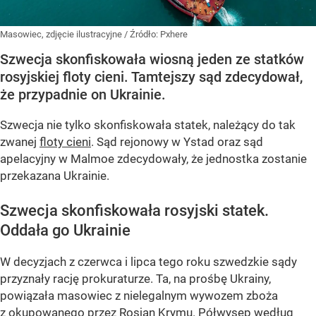
Masowiec, zdjęcie ilustracyjne
/ Źródło:
Pxhere
Szwecja skonfiskowała wiosną jeden ze statków
rosyjskiej floty cieni. Tamtejszy sąd zdecydował,
że przypadnie on Ukrainie.
Szwecja nie tylko skonfiskowała statek, należący do tak
zwanej
floty cieni
. Sąd rejonowy w Ystad oraz sąd
apelacyjny w Malmoe zdecydowały, że jednostka zostanie
przekazana Ukrainie.
Szwecja skonfiskowała rosyjski statek.
Oddała go Ukrainie
W decyzjach z czerwca i lipca tego roku szwedzkie sądy
przyznały rację prokuraturze. Ta, na prośbę Ukrainy,
powiązała masowiec z nielegalnym wywozem zboża
z okupowanego przez Rosjan Krymu. Półwysep według