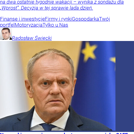
na dwa ostatnie tygodnie wakacji – wynika z sondażu dla
„Wprost”. Decyzja w tej sprawie lada dzień.
Finanse i inwestycje
Firmy i rynki
Gospodarka
Twój
portfel
Motoryzacja
Tylko u Nas
Radosław
Święcki