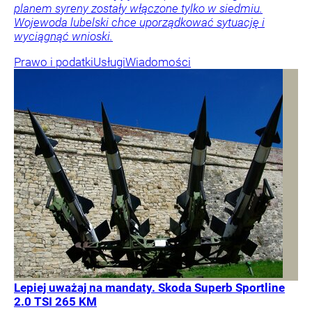
planem syreny zostały włączone tylko w siedmiu.
Wojewoda lubelski chce uporządkować sytuację i
wyciągnąć wnioski.
Prawo i podatki
Usługi
Wiadomości
Lepiej uważaj na mandaty. Skoda Superb Sportline
2.0 TSI 265 KM