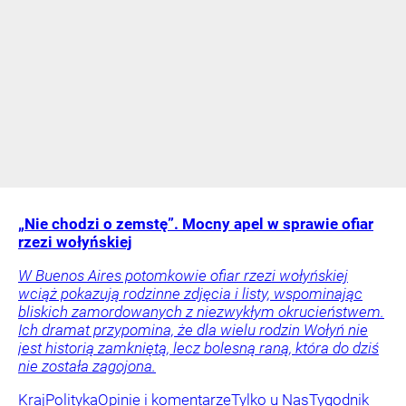
„Nie chodzi o zemstę”. Mocny apel w sprawie ofiar
rzezi wołyńskiej
W Buenos Aires potomkowie ofiar rzezi wołyńskiej
wciąż pokazują rodzinne zdjęcia i listy, wspominając
bliskich zamordowanych z niezwykłym okrucieństwem.
Ich dramat przypomina, że dla wielu rodzin Wołyń nie
jest historią zamkniętą, lecz bolesną raną, która do dziś
nie została zagojona.
Kraj
Polityka
Opinie i komentarze
Tylko u Nas
Tygodnik