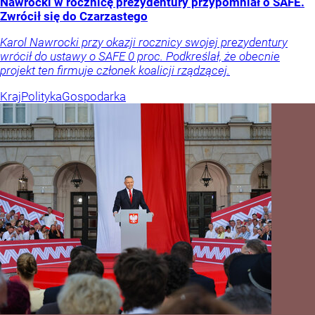
Nawrocki w rocznicę prezydentury przypomniał o SAFE.
Zwrócił się do Czarzastego
Karol Nawrocki przy okazji rocznicy swojej prezydentury
wrócił do ustawy o SAFE 0 proc. Podkreślał, że obecnie
projekt ten firmuje członek koalicji rządzącej.
Kraj
Polityka
Gospodarka