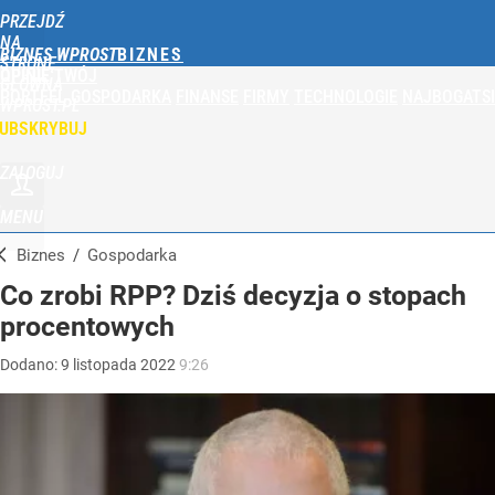
PRZEJDŹ
NA
BIZNES WPROST
STRONĘ
OPINIE
TWÓJ
GŁÓWNĄ
PORTFEL
GOSPODARKA
FINANSE
FIRMY
TECHNOLOGIE
NAJBOGATSI
WPROST.PL
UBSKRYBUJ
ZALOGUJ
MENU
Biznes
/
Gospodarka
Co zrobi RPP? Dziś decyzja o stopach
procentowych
Dodano:
9
listopada
2022
9:26