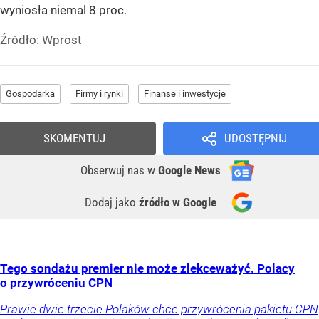
wyniosła niemal 8 proc.
Źródło:
Wprost
Gospodarka
Firmy i rynki
Finanse i inwestycje
SKOMENTUJ
UDOSTĘPNIJ
Obserwuj nas
w
Google News
Dodaj jako
źródło w Google
Tego sondażu premier nie może zlekceważyć. Polacy
o przywróceniu CPN
Prawie dwie trzecie Polaków chce przywrócenia pakietu CPN