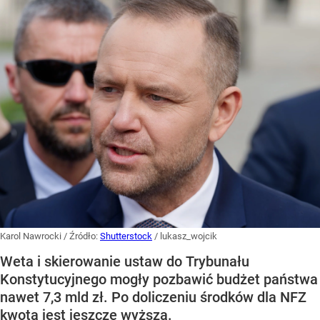
Karol Nawrocki
/ Źródło:
Shutterstock
/
lukasz_wojcik
Weta i skierowanie ustaw do Trybunału
Konstytucyjnego mogły pozbawić budżet państwa
nawet 7,3 mld zł. Po doliczeniu środków dla NFZ
kwota jest jeszcze wyższa.