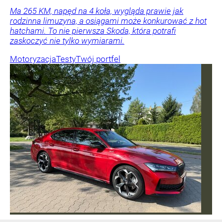
Ma 265 KM, napęd na 4 koła, wygląda prawie jak
rodzinna limuzyna, a osiągami może konkurować z hot
hatchami. To nie pierwsza Skoda, która potrafi
zaskoczyć nie tylko wymiarami.
Motoryzacja
Testy
Twój portfel