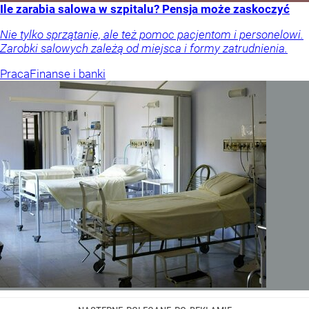
Ile zarabia salowa w szpitalu? Pensja może zaskoczyć
Nie tylko sprzątanie, ale też pomoc pacjentom i personelowi.
Zarobki salowych zależą od miejsca i formy zatrudnienia.
Praca
Finanse i banki