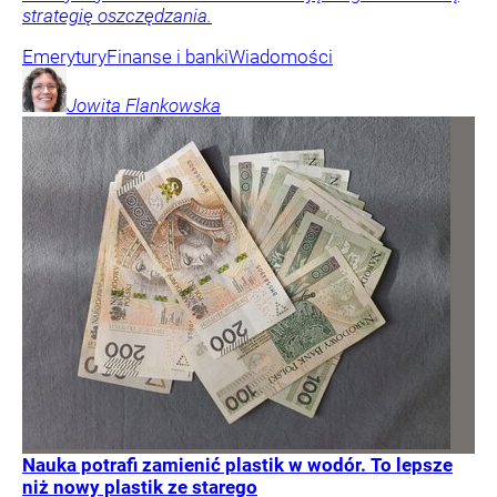
strategię oszczędzania.
Emerytury
Finanse i banki
Wiadomości
Jowita
Flankowska
Nauka potrafi zamienić plastik w wodór. To lepsze
niż nowy plastik ze starego