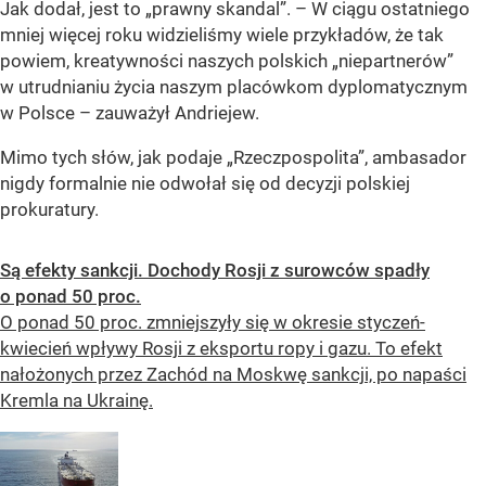
Jak dodał, jest to „prawny skandal”. – W ciągu ostatniego
mniej więcej roku widzieliśmy wiele przykładów, że tak
powiem, kreatywności naszych polskich „niepartnerów”
w utrudnianiu życia naszym placówkom dyplomatycznym
w Polsce – zauważył Andriejew.
Mimo tych słów, jak podaje „Rzeczpospolita”, ambasador
nigdy formalnie nie odwołał się od decyzji polskiej
prokuratury.
Są efekty sankcji. Dochody Rosji z surowców spadły
o ponad 50 proc.
O ponad 50 proc. zmniejszyły się w okresie styczeń-
kwiecień wpływy Rosji z eksportu ropy i gazu. To efekt
nałożonych przez Zachód na Moskwę sankcji, po napaści
Kremla na Ukrainę.