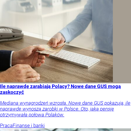
Ile naprawdę zarabiają Polacy? Nowe dane GUS mogą
zaskoczyć
Mediana wynagrodzeń wzrosła. Nowe dane GUS pokazują, ile
naprawdę wynoszą zarobki w Polsce. Oto, jaką pensję
otrzymywała połowa Polaków.
Praca
Finanse i banki