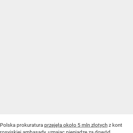
Polska prokuratura
przejęła około 5 mln złotych
z kont
rosyjskiej ambasady, uznając pieniądze za dowód