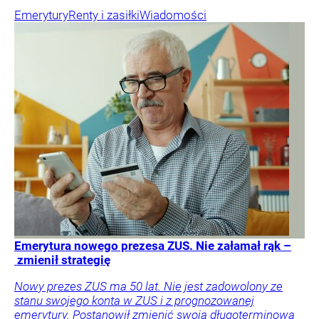
Emerytury
Renty i zasiłki
Wiadomości
Emerytura nowego prezesa ZUS. Nie załamał rąk –
zmienił strategię
Nowy prezes ZUS ma 50 lat. Nie jest zadowolony ze
stanu swojego konta w ZUS i z prognozowanej
emerytury. Postanowił zmienić swoją długoterminową