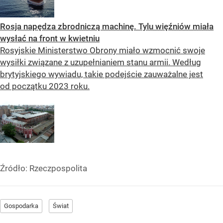
Rosja napędza zbrodniczą machinę. Tylu więźniów miała
wysłać na front w kwietniu
Rosyjskie Ministerstwo Obrony miało wzmocnić swoje
wysiłki związane z uzupełnianiem stanu armii. Według
brytyjskiego wywiadu, takie podejście zauważalne jest
od początku 2023 roku.
Źródło:
Rzeczpospolita
Gospodarka
Świat