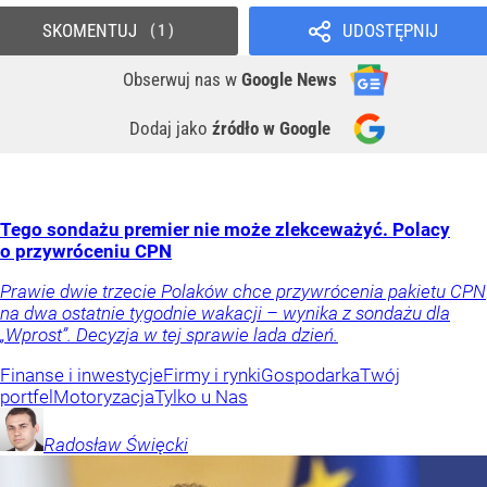
SKOMENTUJ
UDOSTĘPNIJ
1
Obserwuj nas
w
Google News
Dodaj jako
źródło w Google
Tego sondażu premier nie może zlekceważyć. Polacy
o przywróceniu CPN
Prawie dwie trzecie Polaków chce przywrócenia pakietu CPN
na dwa ostatnie tygodnie wakacji – wynika z sondażu dla
„Wprost”. Decyzja w tej sprawie lada dzień.
Finanse i inwestycje
Firmy i rynki
Gospodarka
Twój
portfel
Motoryzacja
Tylko u Nas
Radosław
Święcki