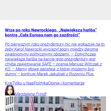
Wrze po roku Nawrockiego. „Największa hańba”
kontra „Cała Europa nam go zazdrości”
Po pierwszym roku prezydentury nic nie wskazuje na to,
żeby Karol Nawrocki wyciszył spory między dwoma
zwaśnionymi politycznymi obozami. – Dotychczas
największą hańbą na karcie jego prezydentury jest
chyba zawetowanie SAFE – ocenia Mariusz Witczak z
KO. – Mamy głowę państwa, z której możemy być
dumni – kontruje Marek Jakubiak z Rozwoju Plus.
Kraj
Tylko u Nas
Polityka
Opinie i komentarze
Magdalena
Frindt