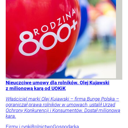
Nieuczciwe umowy dla rolników. Olej Kujawski
z milionową karą od UOKiK
Właściciel marki Olej Kujawski – firma Bunge Polska –
ograniczał prawa rolników w umowach, ustalił Urząd
Ochrony Konkurencji i Konsumentów. Dostał milionową
kara.
Firmy i rynki
Rolnictwo
Gospodarka