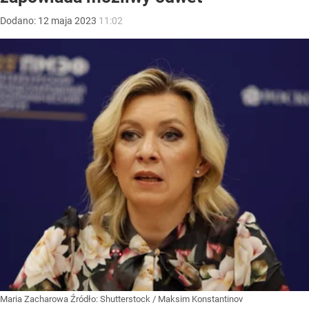
Dodano:
12
maja
2023
11:02
Maria Zacharowa
Źródło:
Shutterstock
/
Maksim Konstantinov