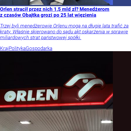
Orlen stracił przez nich 1,5 mld zł? Menedżerom
z czasów Obajtka grozi po 25 lat więzienia
Trzej byli menedżerowie Orlenu mogą na długie lata trafić za
kraty. Właśnie skierowano do sądu akt oskarżenia w sprawie
miliardowych strat państwowej spółki.
Kraj
Polityka
Gospodarka