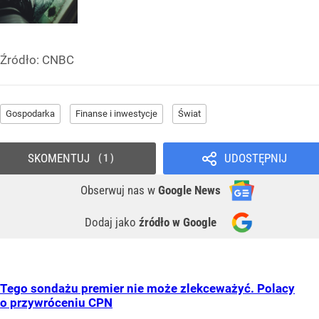
Źródło:
CNBC
Gospodarka
Finanse i inwestycje
Świat
SKOMENTUJ
UDOSTĘPNIJ
1
Obserwuj nas
w
Google News
Dodaj jako
źródło w Google
Tego sondażu premier nie może zlekceważyć. Polacy
o przywróceniu CPN