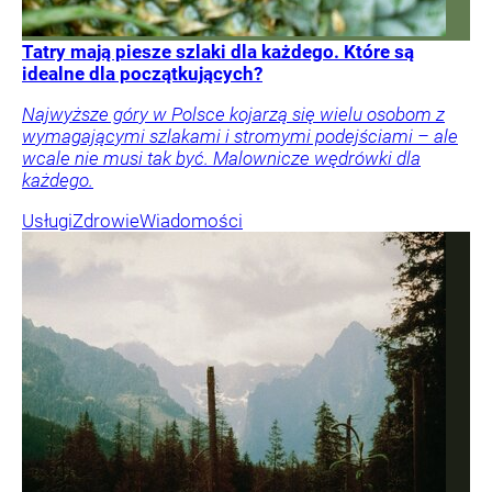
Tatry mają piesze szlaki dla każdego. Które są
idealne dla początkujących?
Najwyższe góry w Polsce kojarzą się wielu osobom z
wymagającymi szlakami i stromymi podejściami – ale
wcale nie musi tak być. Malownicze wędrówki dla
każdego.
Usługi
Zdrowie
Wiadomości