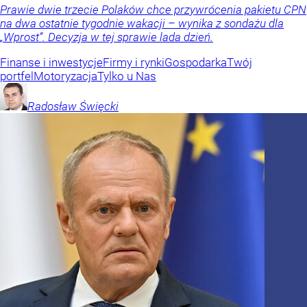
Prawie dwie trzecie Polaków chce przywrócenia pakietu CPN
na dwa ostatnie tygodnie wakacji – wynika z sondażu dla
„Wprost”. Decyzja w tej sprawie lada dzień.
Finanse i inwestycje
Firmy i rynki
Gospodarka
Twój
portfel
Motoryzacja
Tylko u Nas
Radosław
Święcki