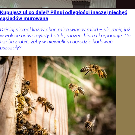
Kupujesz ul co dalej? Pilnuj odległości inaczej niechęć
sąsiadów murowana
Dzisiaj niemal każdy chce mieć własny miód – ule mają już
w Polsce uniwersytety, hotele, muzea, biura i korporacje. Co
trzeba zrobić, żeby w niewielkim ogrodzie hodować
pszczoły?