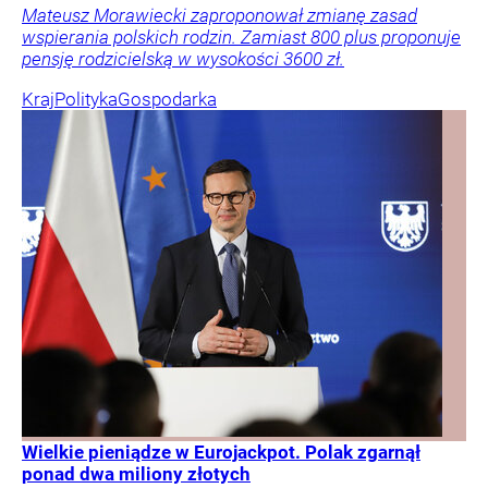
Mateusz Morawiecki zaproponował zmianę zasad
wspierania polskich rodzin. Zamiast 800 plus proponuje
pensję rodzicielską w wysokości 3600 zł.
Kraj
Polityka
Gospodarka
Wielkie pieniądze w Eurojackpot. Polak zgarnął
ponad dwa miliony złotych