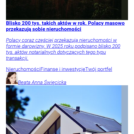
Blisko 200 tys. takich aktów w rok. Polacy masowo
przekazują sobie nieruchomości
Polacy coraz częściej przekazują nieruchomości w
formie darowizny. W 2025 roku podpisano blisko 200
tys. aktów notarialnych dotyczących tego typu
transakcji.
Nieruchomości
Finanse i inwestycje
Twój portfel
Beata Anna
Święcicka