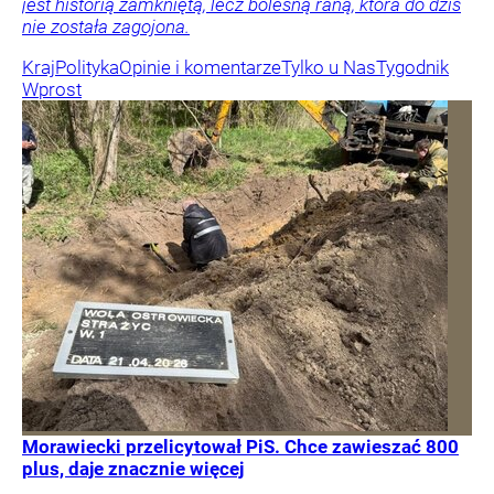
jest historią zamkniętą, lecz bolesną raną, która do dziś
nie została zagojona.
Kraj
Polityka
Opinie i komentarze
Tylko u Nas
Tygodnik
Wprost
Morawiecki przelicytował PiS. Chce zawieszać 800
plus, daje znacznie więcej