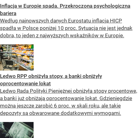
Inflacja w Europie spada. Przekroczona psychologiczna
bariera
Według najnowszych danych Eurostatu inflacja HICP
spadła w Polsce poniżej 10 proc. Sytuacja nie jest jednak
dobra, to jeden z najwyższych wskaźników w Europie.
Ledwo RPP obniżyła stopy, a banki obniżyły
oprocentowanie lokat
Ledwo Rada Polityki Pieniężnej obniżyła stopy procentowe,
a banki już obniżają oprocentowanie lokat. Gdzieniegdzie
można jeszcze zarobić 6 proc. w skali roku, ale takie
depozyty są obwarowane dodatkowymi wymogami.