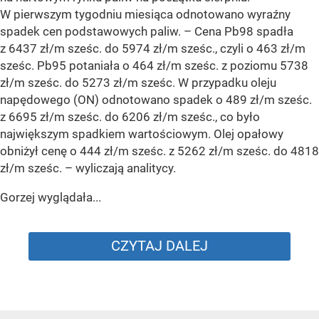
W pierwszym tygodniu miesiąca odnotowano wyraźny
spadek cen podstawowych paliw. –
Cena Pb98 spadła
z 6437 zł/m sześc. do 5974 zł/m sześc., czyli o 463 zł/m
sześc. Pb95 potaniała o 464 zł/m sześc. z poziomu 5738
zł/m sześc. do 5273 zł/m sześc. W przypadku oleju
napędowego (ON) odnotowano spadek o 489 zł/m sześc.
z 6695 zł/m sześc. do 6206 zł/m sześc., co było
największym spadkiem wartościowym. Olej opałowy
obniżył cenę o 444 zł/m sześc. z 5262 zł/m sześc. do 4818
zł/m sześc.
– wyliczają analitycy.
Gorzej wyglądała...
CZYTAJ DALEJ