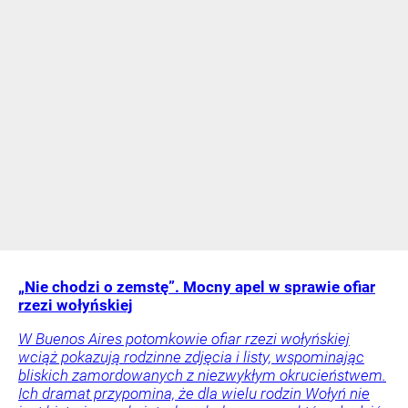
„Nie chodzi o zemstę”. Mocny apel w sprawie ofiar
rzezi wołyńskiej
W Buenos Aires potomkowie ofiar rzezi wołyńskiej
wciąż pokazują rodzinne zdjęcia i listy, wspominając
bliskich zamordowanych z niezwykłym okrucieństwem.
Ich dramat przypomina, że dla wielu rodzin Wołyń nie