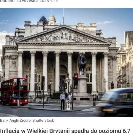
Dodano:
20
września
2023
9:28
Bank Anglii
Źródło:
Shutterstock
Inflacja w Wielkiej Brytanii spadła do poziomu 6,7