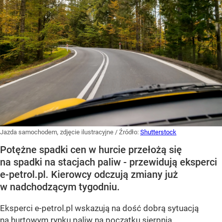
Jazda samochodem, zdjęcie ilustracyjne
/ Źródło:
Shutterstock
Potężne spadki cen w hurcie przełożą się
na spadki na stacjach paliw - przewidują eksperci
e-petrol.pl. Kierowcy odczują zmiany już
w nadchodzącym tygodniu.
Eksperci e-petrol.pl wskazują na dość dobrą sytuacją
na hurtowym rynku paliw na początku sierpnia.