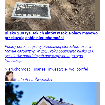
Blisko 200 tys. takich aktów w rok. Polacy masowo
przekazują sobie nieruchomości
Polacy coraz częściej przekazują nieruchomości w
formie darowizny. W 2025 roku podpisano blisko 200
tys. aktów notarialnych dotyczących tego typu
transakcji.
Nieruchomości
Finanse i inwestycje
Twój portfel
Beata Anna
Święcicka