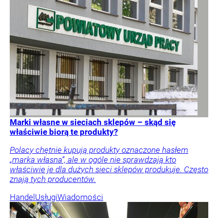
Marki własne w sieciach sklepów – skąd się
właściwie biorą te produkty?
Polacy chętnie kupują produkty oznaczone hasłem
„marka własna”, ale w ogóle nie sprawdzają kto
właściwie je dla dużych sieci sklepów produkuje. Często
znają tych producentów.
Handel
Usługi
Wiadomości