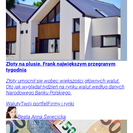
Złoty na plusie. Frank największym przegranym
tygodnia
Złoty umocnił się wobec większości głównych walut.
Oto jak wyglądał tydzień na rynku walut według danych
Narodowego Banku Polskiego.
Waluty
Twój portfel
Firmy i rynki
Beata Anna
Święcicka