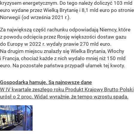
kryzysem energetycznym. Do tego należy doliczyć 103 mld
euro wydane przez Wielką Brytanię i 8,1 mld euro po stronie
Norwegii (od września 2021 r.).
Za największą część rachunku odpowiadają Niemcy, które
z powodu odcięcia przez Rosję większości dostaw gazu
do Europy w 2022 r. wydały prawie 270 mld euro.
Na drugim miejscu znalazły się Wielka Brytania, Włochy
i Francja, chociaż każde z nich wydało mniej niż 150 mld
euro. Na pozostałe państwa przypadł ułamek tej kwoty.
Gospodarka hamuje. Są najnowsze dane
W IV kwartale zeszłego roku Produkt Krajowy Brutto Polski
urósł o 2 proc. Widać wyraźnie, że tempo wzrostu spada.