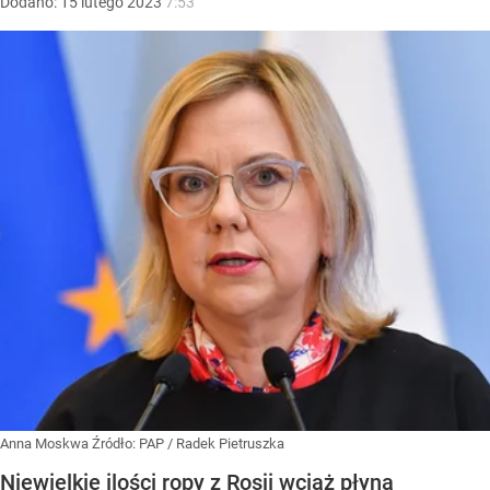
Dodano:
15
lutego
2023
7:53
Anna Moskwa
Źródło:
PAP
/
Radek Pietruszka
Niewielkie ilości ropy z Rosji wciąż płyną