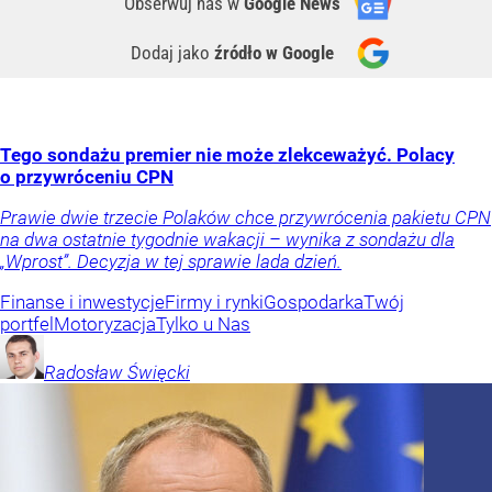
Obserwuj nas
w
Google News
Dodaj jako
źródło w Google
Tego sondażu premier nie może zlekceważyć. Polacy
o przywróceniu CPN
Prawie dwie trzecie Polaków chce przywrócenia pakietu CPN
na dwa ostatnie tygodnie wakacji – wynika z sondażu dla
„Wprost”. Decyzja w tej sprawie lada dzień.
Finanse i inwestycje
Firmy i rynki
Gospodarka
Twój
portfel
Motoryzacja
Tylko u Nas
Radosław
Święcki