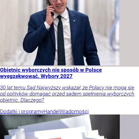
Obietnic wyborczych nie sposób w Polsce
wyegzekwować. Wybory 2027
30 lat temu Sąd Najwyższy wskazał, że Polacy nie mogą się
od polityków domagać przed sądem spełnienia wyborczych
obietnic. Dlaczego?
Dodatki i programy
Handel
Wiadomości