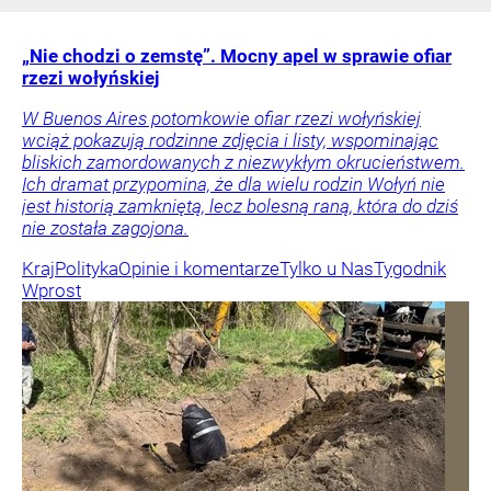
„Nie chodzi o zemstę”. Mocny apel w sprawie ofiar
rzezi wołyńskiej
W Buenos Aires potomkowie ofiar rzezi wołyńskiej
wciąż pokazują rodzinne zdjęcia i listy, wspominając
bliskich zamordowanych z niezwykłym okrucieństwem.
Ich dramat przypomina, że dla wielu rodzin Wołyń nie
jest historią zamkniętą, lecz bolesną raną, która do dziś
nie została zagojona.
Kraj
Polityka
Opinie i komentarze
Tylko u Nas
Tygodnik
Wprost