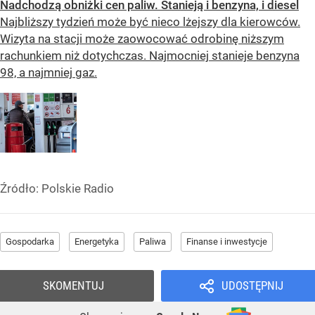
Nadchodzą obniżki cen paliw. Stanieją i benzyna, i diesel
Najbliższy tydzień może być nieco lżejszy dla kierowców.
Wizyta na stacji może zaowocować odrobinę niższym
rachunkiem niż dotychczas. Najmocniej stanieje benzyna
98, a najmniej gaz.
Źródło:
Polskie Radio
Gospodarka
Energetyka
Paliwa
Finanse i inwestycje
SKOMENTUJ
UDOSTĘPNIJ