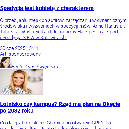
Spedycja jest kobietą z charakterem
O przebijaniu męskich sufitów, zarządzaniu w dynamicznym
środowisku i wyzwaniach w spedycji mówi Anna Hanusiak-
Tatarska, właścicielka i liderka firmy Hansped Transport
i Spedycja S.K.A w Katowicach.
30
cze
2025
13:44
Art. sponsorowany
Beata Anna
Święcicka
Lotnisko czy kampus? Rząd ma plan na Okęcie
po 2032 roku
Co dalej z Lotniskiem Chopina po otwarciu CPK? Rząd
przedstawia alternatywę dla deweloperów – kampus