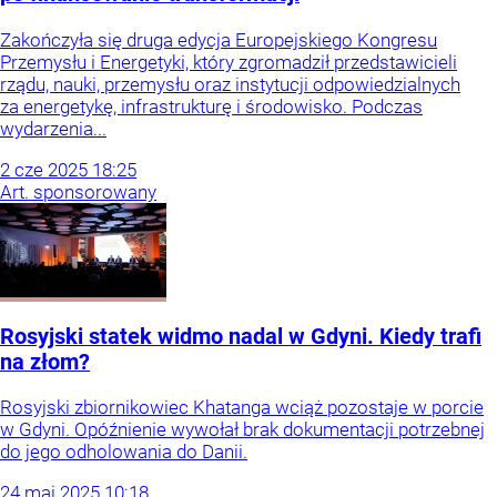
Zakończyła się druga edycja Europejskiego Kongresu
Przemysłu i Energetyki, który zgromadził przedstawicieli
rządu, nauki, przemysłu oraz instytucji odpowiedzialnych
za energetykę, infrastrukturę i środowisko. Podczas
wydarzenia...
2
cze
2025
18:25
Art. sponsorowany
Rosyjski statek widmo nadal w Gdyni. Kiedy trafi
na złom?
Rosyjski zbiornikowiec Khatanga wciąż pozostaje w porcie
w Gdyni. Opóźnienie wywołał brak dokumentacji potrzebnej
do jego odholowania do Danii.
24
maj
2025
10:18