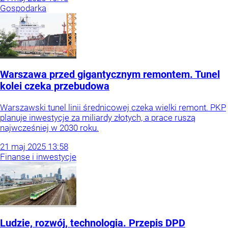
Gospodarka
Warszawa przed gigantycznym remontem. Tunel
kolei czeka przebudowa
Warszawski tunel linii średnicowej czeka wielki remont. PKP
planuje inwestycje za miliardy złotych, a prace ruszą
najwcześniej w 2030 roku.
21
maj
2025
13:58
Finanse i inwestycje
Ludzie, rozwój, technologia. Przepis DPD