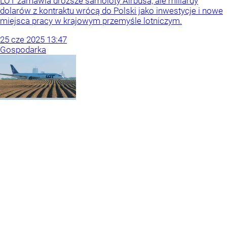
LOT zamawia droższe samoloty Airbusa, ale miliardy
dolarów z kontraktu wrócą do Polski jako inwestycje i nowe
miejsca pracy w krajowym przemyśle lotniczym.
25
cze
2025
13:47
Gospodarka