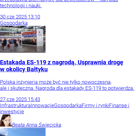
technologii i nauki.
30
cze
2025
13:10
Gospodarka
Estakada ES-119 z nagrodą. Usprawnia drogę
w okolicy Bałtyku
Polska inżynieria może być nie tylko nowoczesna,
ale i skuteczna. Nagroda dla estakady ES-119 to potwierdza.
27
cze
2025
15:43
Infrastruktura
Innowacje
Gospodarka
Firmy i rynki
Finanse i
inwestycje
Beata Anna
Święcicka