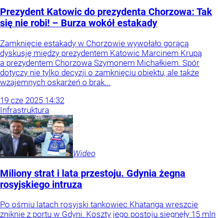
Prezydent Katowic do prezydenta Chorzowa: Tak
się nie robi! – Burza wokół estakady
Zamknięcie estakady w Chorzowie wywołało gorącą
dyskusję między prezydentem Katowic Marcinem Krupą
a prezydentem Chorzowa Szymonem Michałkiem. Spór
dotyczy nie tylko decyzji o zamknięciu obiektu, ale także
wzajemnych oskarżeń o brak...
19
cze
2025
14:32
Infrastruktura
Wideo
Miliony strat i lata przestoju. Gdynia żegna
rosyjskiego intruza
Po ośmiu latach rosyjski tankowiec Khatanga wreszcie
zniknie z portu w Gdyni. Koszty jego postoju sięgnęły 15 mln