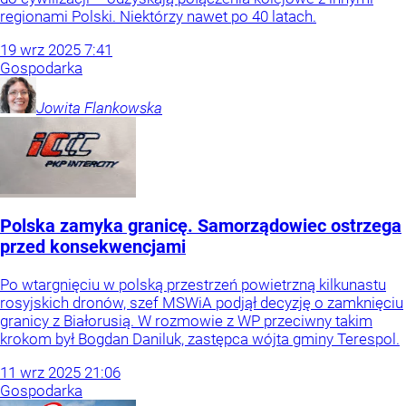
regionami Polski. Niektórzy nawet po 40 latach.
19
wrz
2025
7:41
Gospodarka
Jowita
Flankowska
Polska zamyka granicę. Samorządowiec ostrzega
przed konsekwencjami
Po wtargnięciu w polską przestrzeń powietrzną kilkunastu
rosyjskich dronów, szef MSWiA podjął decyzję o zamknięciu
granicy z Białorusią. W rozmowie z WP przeciwny takim
krokom był Bogdan Daniluk, zastępca wójta gminy Terespol.
11
wrz
2025
21:06
Gospodarka