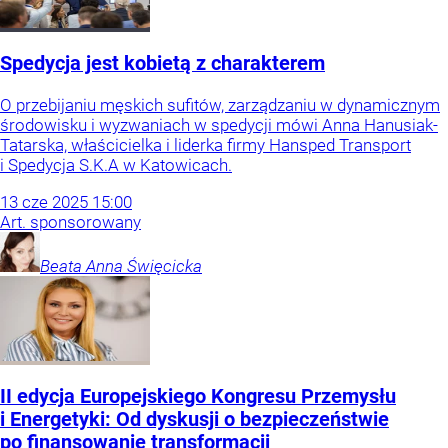
Spedycja jest kobietą z charakterem
O przebijaniu męskich sufitów, zarządzaniu w dynamicznym
środowisku i wyzwaniach w spedycji mówi Anna Hanusiak-
Tatarska, właścicielka i liderka firmy Hansped Transport
i Spedycja S.K.A w Katowicach.
13
cze
2025
15:00
Art. sponsorowany
Beata Anna
Święcicka
II edycja Europejskiego Kongresu Przemysłu
i Energetyki: Od dyskusji o bezpieczeństwie
po finansowanie transformacji