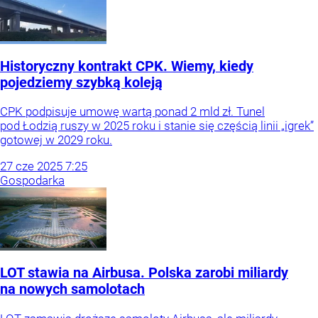
Historyczny kontrakt CPK. Wiemy, kiedy
pojedziemy szybką koleją
CPK podpisuje umowę wartą ponad 2 mld zł. Tunel
pod Łodzią ruszy w 2025 roku i stanie się częścią linii „igrek”
gotowej w 2029 roku.
27
cze
2025
7:25
Gospodarka
LOT stawia na Airbusa. Polska zarobi miliardy
na nowych samolotach