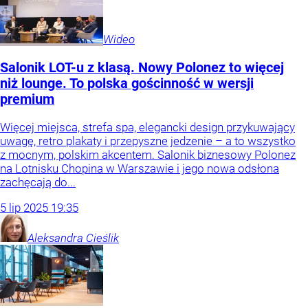
Wideo
Salonik LOT-u z klasą. Nowy Polonez to więcej
niż lounge. To polska gościnność w wersji
premium
Więcej miejsca, strefa spa, elegancki design przykuwający
uwagę, retro plakaty i przepyszne jedzenie – a to wszystko
z mocnym, polskim akcentem. Salonik biznesowy Polonez
na Lotnisku Chopina w Warszawie i jego nowa odsłona
zachęcają do...
5
lip
2025
19:35
Aleksandra
Cieślik