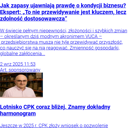
Jak zapasy ujawniają prawdę o kondycji biznesu?
Ekspert: „To nie przewidywanie jest kluczem, lecz
zdolność dostosowawcza”
W świecie pełnym niepewności, złożoności i szybkich zmian
– określanym dziś modnym akronimem VUCA –
przedsiębiorstwa muszą nie tyle przewidywać przyszłość,
co nauczyć się na nią reagować. Zmienność gospodarki,
globalne zakłócenia...
2
wrz
2025
11:53
Art. sponsorowany
Lotnisko CPK coraz bliżej. Znamy dokładny
harmonogram
Jeszcze w 2025 r. CPK złoży wniosek o pozwolenie