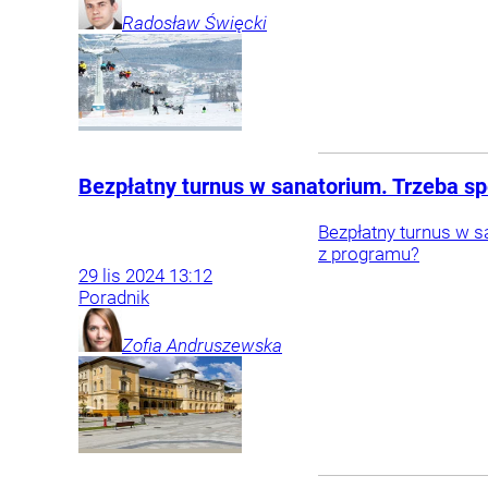
Radosław
Święcki
Bezpłatny turnus w sanatorium. Trzeba s
Bezpłatny turnus w 
z programu?
29
lis
2024
13:12
Poradnik
Zofia
Andruszewska