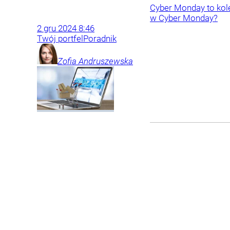
Cyber Monday to kole
w Cyber Monday?
2
gru
2024
8:46
Twój portfel
Poradnik
Zofia
Andruszewska