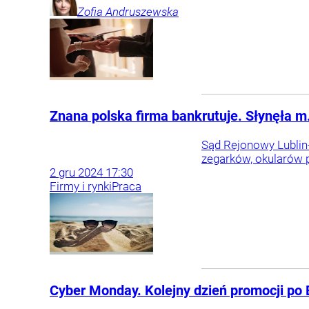
Zofia
Andruszewska
Znana polska firma bankrutuje. Słynęła m.
Sąd Rejonowy Lublin-
zegarków, okularów 
2
gru
2024
17:30
Firmy i rynki
Praca
Cyber Monday. Kolejny dzień promocji po 