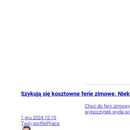
Szykują się kosztowne ferie zimowe. Niekt
Choć do ferii zimowy
wypoczynek wyda więce
1
gru
2024
15:15
Twój portfel
Praca