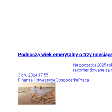
Podnoszą wiek emerytalny o trzy miesiące
Na początku 2025 rok
rekomendowane są r
3
gru
2024
17:55
Finanse i inwestycje
Gospodarka
Praca