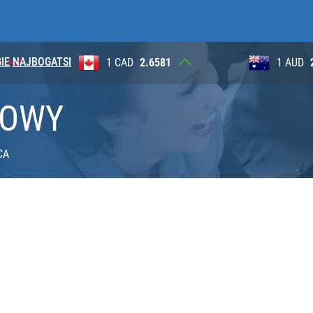
IE
NAJBOGATSI
4
1 CAD
2.6581
1 AUD
SOWY
CA