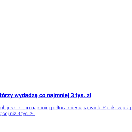
órzy wydadzą co najmniej 3 tys. zł
ch jeszcze co najmniej półtora miesiąca, wielu Polaków już p
j niż 3 tys. zł.