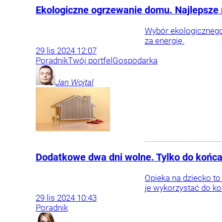
Ekologiczne ogrzewanie domu. Najlepsze 
Wybór ekologicznego
za energię.
29
lis
2024
12:07
Poradnik
Twój portfel
Gospodarka
Jan
Wojtal
Dodatkowe dwa dni wolne. Tylko do końca
Opieka na dziecko to
je wykorzystać do ko
29
lis
2024
10:43
Poradnik