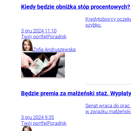
Kiedy będzie obniżka stóp procentowych?
Kredytobiorcy oczeku
szybko.
3
gru
2024
11:10
Twój portfel
Poradnik
Zofia
Andruszewska
Będzie premia za małżeński staż. Wypłaty 
Senat wraca do prac 
w związku małżeńskim
3
gru
2024
9:35
Twój portfel
Poradnik