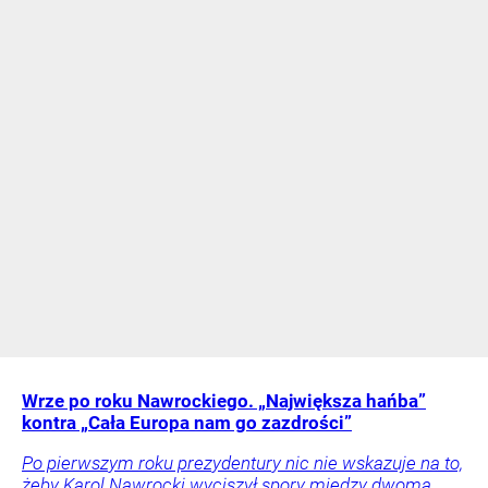
Wrze po roku Nawrockiego. „Największa hańba”
kontra „Cała Europa nam go zazdrości”
Po pierwszym roku prezydentury nic nie wskazuje na to,
żeby Karol Nawrocki wyciszył spory między dwoma