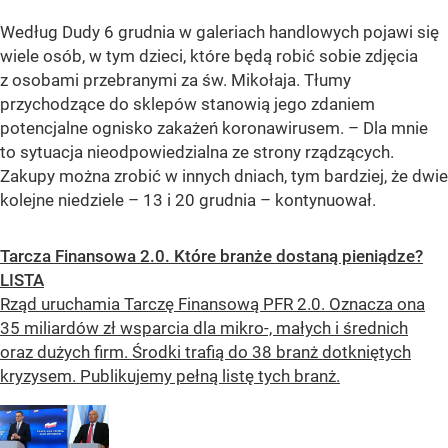
Według Dudy 6 grudnia w galeriach handlowych pojawi się
wiele osób, w tym dzieci, które będą robić sobie zdjęcia
z osobami przebranymi za św. Mikołaja. Tłumy
przychodzące do sklepów stanowią jego zdaniem
potencjalne ognisko zakażeń koronawirusem. – Dla mnie
to sytuacja nieodpowiedzialna ze strony rządzących.
Zakupy można zrobić w innych dniach, tym bardziej, że dwie
kolejne niedziele – 13 i 20 grudnia – kontynuował.
Tarcza Finansowa 2.0. Które branże dostaną pieniądze?
LISTA
Rząd uruchamia Tarczę Finansową PFR 2.0. Oznacza ona
35 miliardów zł wsparcia dla mikro-, małych i średnich
oraz dużych firm. Środki trafią do 38 branż dotkniętych
kryzysem. Publikujemy pełną listę tych branż.