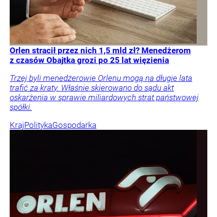
Orlen stracił przez nich 1,5 mld zł? Menedżerom
z czasów Obajtka grozi po 25 lat więzienia
Trzej byli menedżerowie Orlenu mogą na długie lata
trafić za kraty. Właśnie skierowano do sądu akt
oskarżenia w sprawie miliardowych strat państwowej
spółki.
Kraj
Polityka
Gospodarka