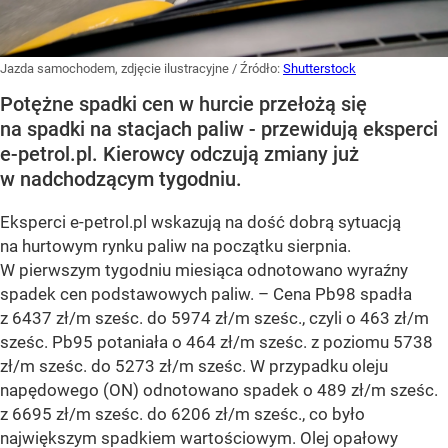
Jazda samochodem, zdjęcie ilustracyjne
/ Źródło:
Shutterstock
Potężne spadki cen w hurcie przełożą się
na spadki na stacjach paliw - przewidują eksperci
e-petrol.pl. Kierowcy odczują zmiany już
w nadchodzącym tygodniu.
Eksperci e-petrol.pl wskazują na dość dobrą sytuacją
na hurtowym rynku paliw na początku sierpnia.
W pierwszym tygodniu miesiąca odnotowano wyraźny
spadek cen podstawowych paliw. –
Cena Pb98 spadła
z 6437 zł/m sześc. do 5974 zł/m sześc., czyli o 463 zł/m
sześc. Pb95 potaniała o 464 zł/m sześc. z poziomu 5738
zł/m sześc. do 5273 zł/m sześc. W przypadku oleju
napędowego (ON) odnotowano spadek o 489 zł/m sześc.
z 6695 zł/m sześc. do 6206 zł/m sześc., co było
największym spadkiem wartościowym. Olej opałowy