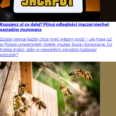
Kupujesz ul co dalej? Pilnuj odległości inaczej niechęć
sąsiadów murowana
Dzisiaj niemal każdy chce mieć własny miód – ule mają już
w Polsce uniwersytety, hotele, muzea, biura i korporacje. Co
trzeba zrobić, żeby w niewielkim ogrodzie hodować
pszczoły?