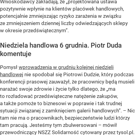
Wnioskodawcy zakładają, że „projektowana ustawa
pozytywnie wpłynie na klientów placówek handlowych,
potencjalnie zmniejszając ryzyko zarażenia w związku
ze zmniejszeniem dziennej liczby odwiedzających sklepy
w okresie przedświątecznym”.
Niedziela handlowa 6 grudnia. Piotr Duda
komentuje
Pomysł
wprowadzenia w grudniu kolejnej niedzieli
handlowej
nie spodobał się Piotrowi Dudzie, który podczas
konferencji prasowej zauważył, że pracownicy będą musieli
narażać swoje zdrowie i życie tylko dlatego, że
„ma
to rozładować przedświąteczne natężenie zakupów,
a także pomoże to biznesowi w poprawie i tak trudnej
sytuacji związanej z zamknięciem galerii handlowych”
. – Nic
tam nie ma o pracownikach, bezpieczeństwie ludzi którzy
tam pracują. Jesteśmy tym zbulwersowani – mówił
przewodniczący NSZZ Solidarność cytowany przez tysol.pl.