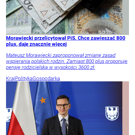
Morawiecki przelicytował PiS. Chce zawieszać 800
plus, daje znacznie więcej
Mateusz Morawiecki zaproponował zmianę zasad
wspierania polskich rodzin. Zamiast 800 plus proponuje
pensję rodzicielską w wysokości 3600 zł.
Kraj
Polityka
Gospodarka