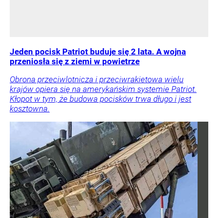
Jeden pocisk Patriot buduje się 2 lata. A wojna
przeniosła się z ziemi w powietrze
Obrona przeciwlotnicza i przeciwrakietowa wielu
krajów opiera się na amerykańskim systemie Patriot.
Kłopot w tym, że budowa pocisków trwa długo i jest
kosztowna.