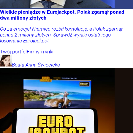
Wielkie pieniądze w Eurojackpot. Polak zgarnął ponad
dwa miliony złotych
Co za emocje! Niemiec rozbił kumulację, a Polak zgarnął
ponad 2 miliony złotych. Sprawdź wyniki ostatniego
losowania Eurojackpot.
Twój portfel
Firmy i rynki
Beata Anna
Święcicka