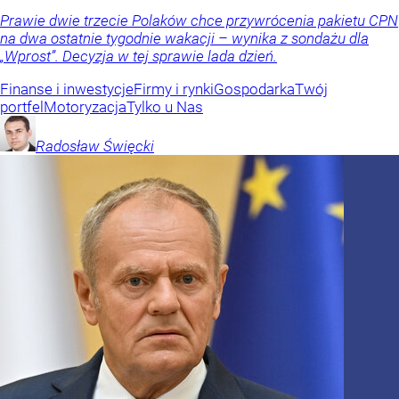
Prawie dwie trzecie Polaków chce przywrócenia pakietu CPN
na dwa ostatnie tygodnie wakacji – wynika z sondażu dla
„Wprost”. Decyzja w tej sprawie lada dzień.
Finanse i inwestycje
Firmy i rynki
Gospodarka
Twój
portfel
Motoryzacja
Tylko u Nas
Radosław
Święcki