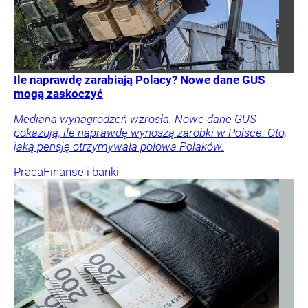
Ile naprawdę zarabiają Polacy? Nowe dane GUS
mogą zaskoczyć
Mediana wynagrodzeń wzrosła. Nowe dane GUS
pokazują, ile naprawdę wynoszą zarobki w Polsce. Oto,
jaką pensję otrzymywała połowa Polaków.
Praca
Finanse i banki