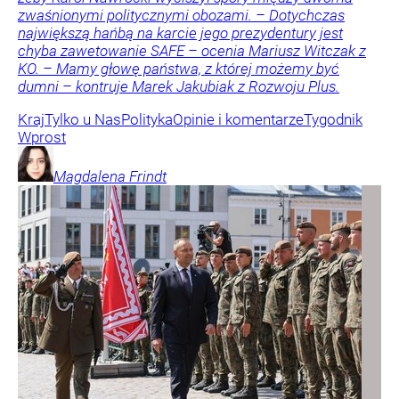
zwaśnionymi politycznymi obozami. – Dotychczas
największą hańbą na karcie jego prezydentury jest
chyba zawetowanie SAFE – ocenia Mariusz Witczak z
KO. – Mamy głowę państwa, z której możemy być
dumni – kontruje Marek Jakubiak z Rozwoju Plus.
Kraj
Tylko u Nas
Polityka
Opinie i komentarze
Tygodnik
Wprost
Magdalena
Frindt