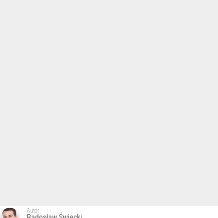
Autor:
Radosław Święcki