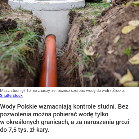
Masz studnię? To nie znaczy, że możesz czerpać wodę do woli
/ Źródło:
Shutterstock
Wody Polskie wzmacniają kontrole studni. Bez
pozwolenia można pobierać wodę tylko
w określonych granicach, a za naruszenia grozi
do 7,5 tys. zł kary.