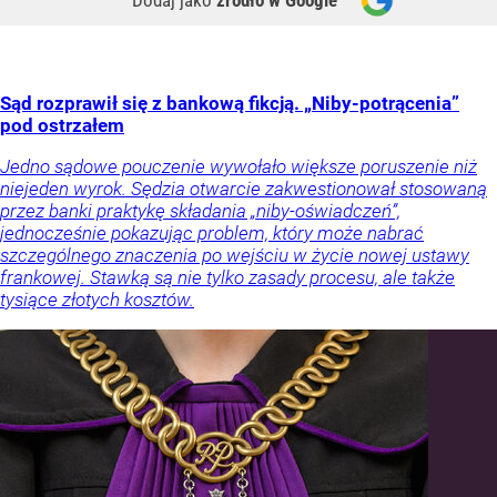
Dodaj jako
źródło w Google
Sąd rozprawił się z bankową fikcją. „Niby-potrącenia”
pod ostrzałem
Jedno sądowe pouczenie wywołało większe poruszenie niż
niejeden wyrok. Sędzia otwarcie zakwestionował stosowaną
przez banki praktykę składania „niby-oświadczeń”,
jednocześnie pokazując problem, który może nabrać
szczególnego znaczenia po wejściu w życie nowej ustawy
frankowej. Stawką są nie tylko zasady procesu, ale także
tysiące złotych kosztów.