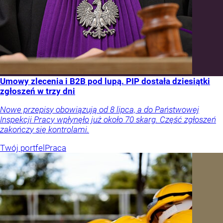
Umowy zlecenia i B2B pod lupą. PIP dostała dziesiątki
zgłoszeń w trzy dni
Nowe przepisy obowiązują od 8 lipca, a do Państwowej
Inspekcji Pracy wpłynęło już około 70 skarg. Część zgłoszeń
zakończy się kontrolami.
Twój portfel
Praca