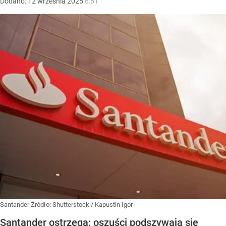
Dodano:
12
września
2025
6:51
Santander
Źródło:
Shutterstock
/
Kapustin Igor
Santander ostrzega: oszuści podszywają się