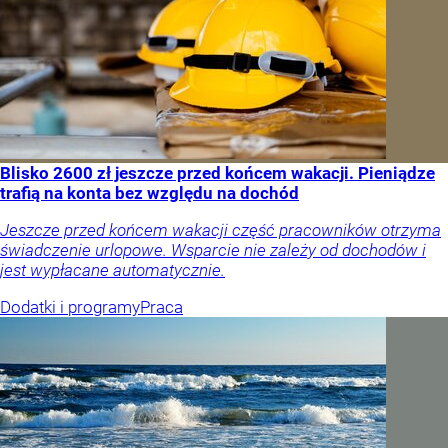
Blisko 2600 zł jeszcze przed końcem wakacji. Pieniądze
trafią na konta bez względu na dochód
Jeszcze przed końcem wakacji część pracowników otrzyma
świadczenie urlopowe. Wsparcie nie zależy od dochodów i
jest wypłacane automatycznie.
Dodatki i programy
Praca