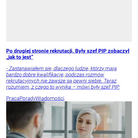
Po drugiej stronie rekrutacji. Były szef PIP zobaczył
„jak to jest”
- Zastanawiałem się, dlaczego ludzie, którzy mają
bardzo dobre kwalifikacje, podczas rozmów
rekrutacyjnych nie zawsze są pewni siebie. Teraz
rozumiem, z czego to wynika – mówi były szef PIP.
Praca
Porady
Wiadomości