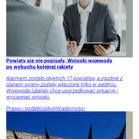
Powiaty się nie popisały. Wnioski wojewody
po wybuchu kolejnej rakiety
Alarmem zostało objętych 17 powiatów, a zgodnie z
planem syreny zostały włączone tylko w siedmiu.
Wojewoda lubelski chce uporządkować sytuację i
wyciągnąć wnioski.
Prawo i podatki
Usługi
Wiadomości