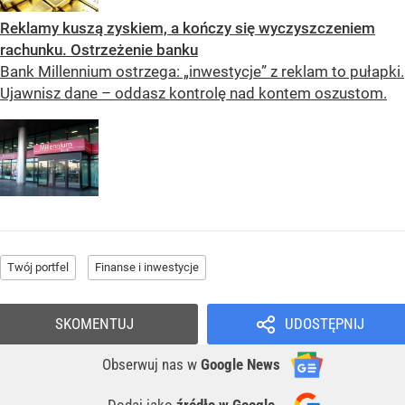
Reklamy kuszą zyskiem, a kończy się wyczyszczeniem
rachunku. Ostrzeżenie banku
Bank Millennium ostrzega: „inwestycje” z reklam to pułapki.
Ujawnisz dane – oddasz kontrolę nad kontem oszustom.
Twój portfel
Finanse i inwestycje
SKOMENTUJ
UDOSTĘPNIJ
Obserwuj nas
w
Google News