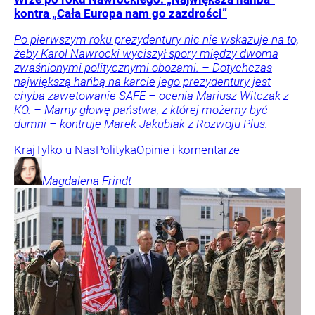
kontra „Cała Europa nam go zazdrości”
Po pierwszym roku prezydentury nic nie wskazuje na to,
żeby Karol Nawrocki wyciszył spory między dwoma
zwaśnionymi politycznymi obozami. – Dotychczas
największą hańbą na karcie jego prezydentury jest
chyba zawetowanie SAFE – ocenia Mariusz Witczak z
KO. – Mamy głowę państwa, z której możemy być
dumni – kontruje Marek Jakubiak z Rozwoju Plus.
Kraj
Tylko u Nas
Polityka
Opinie i komentarze
Magdalena
Frindt