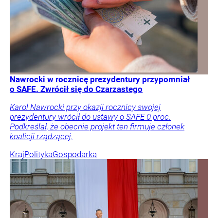
Nawrocki w rocznicę prezydentury przypomniał
o SAFE. Zwrócił się do Czarzastego
Karol Nawrocki przy okazji rocznicy swojej
prezydentury wrócił do ustawy o SAFE 0 proc.
Podkreślał, że obecnie projekt ten firmuje członek
koalicji rządzącej.
Kraj
Polityka
Gospodarka