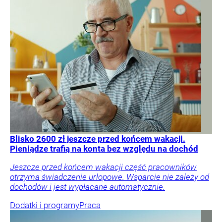
Blisko 2600 zł jeszcze przed końcem wakacji.
Pieniądze trafią na konta bez względu na dochód
Jeszcze przed końcem wakacji część pracowników
otrzyma świadczenie urlopowe. Wsparcie nie zależy od
dochodów i jest wypłacane automatycznie.
Dodatki i programy
Praca