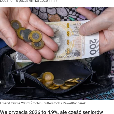
Dodano:
10
października
2025
11:28
Emeryt trzyma 200 zł
Źródło:
Shutterstock
/
PawełKacperek
Waloryzacja 2026 to 4,9%, ale część seniorów