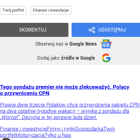
Twój portfel
Finanse i inwestycje
SKOMENTUJ
UDOSTĘPNIJ
Obserwuj nas
w
Google News
Dodaj jako
źródło w Google
Tego sondażu premier nie może zlekceważyć. Polacy
o przywróceniu CPN
Prawie dwie trzecie Polaków chce przywrócenia pakietu CPN
na dwa ostatnie tygodnie wakacji – wynika z sondażu dla
„Wprost”. Decyzja w tej sprawie lada dzień.
Finanse i inwestycje
Firmy i rynki
Gospodarka
Twój
portfel
Motoryzacja
Tylko u Nas