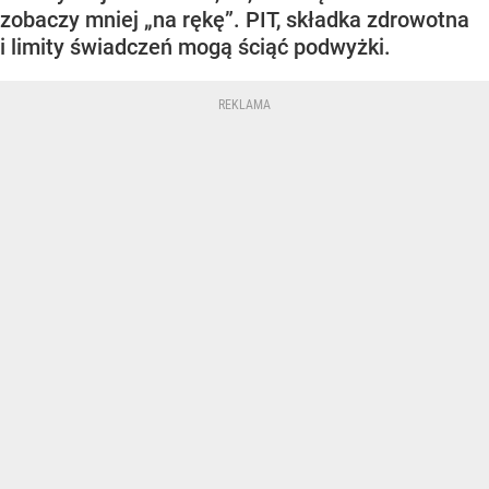
zobaczy mniej „na rękę”. PIT, składka zdrowotna
i limity świadczeń mogą ściąć podwyżki.