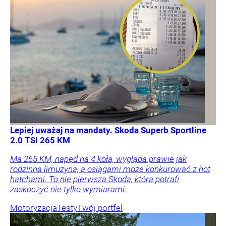
Lepiej uważaj na mandaty. Skoda Superb Sportline
2.0 TSI 265 KM
Ma 265 KM, napęd na 4 koła, wygląda prawie jak
rodzinna limuzyna, a osiągami może konkurować z hot
hatchami. To nie pierwsza Skoda, która potrafi
zaskoczyć nie tylko wymiarami.
Motoryzacja
Testy
Twój portfel