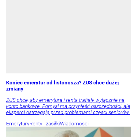
Koniec emerytur od listonosza? ZUS chce dużej
zmiany
ZUS chce, aby emerytura i renta trafiały wyłącznie na
konto bankowe. Pomysł ma przynieść oszczędności, ale
eksperci ostrzegają przed problemami części seniorów.
Emerytury
Renty i zasiłki
Wiadomości