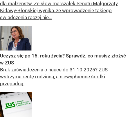
dla małżeństw. Ze słów marszałek Senatu Małgorzaty
Kidawy-Błońskiej wynika, że wprowadzenie takiego
świadczenia raczej nie...
Uczysz się po 16. roku życia? Sprawdź, co musisz złożyć
w ZUS
Brak zaświadczenia o nauce do 31.10.2025? ZUS
wstrzyma rentę rodzinną, a niewypłacone środki
przepadną.