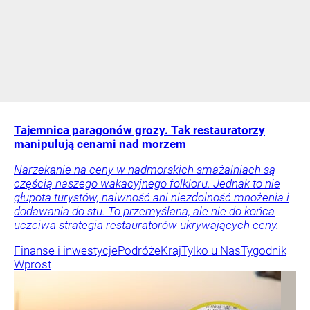
Tajemnica paragonów grozy. Tak restauratorzy
manipulują cenami nad morzem
Narzekanie na ceny w nadmorskich smażalniach są
częścią naszego wakacyjnego folkloru. Jednak to nie
głupota turystów, naiwność ani niezdolność mnożenia i
dodawania do stu. To przemyślana, ale nie do końca
uczciwa strategia restauratorów ukrywających ceny.
Finanse i inwestycje
Podróże
Kraj
Tylko u Nas
Tygodnik
Wprost