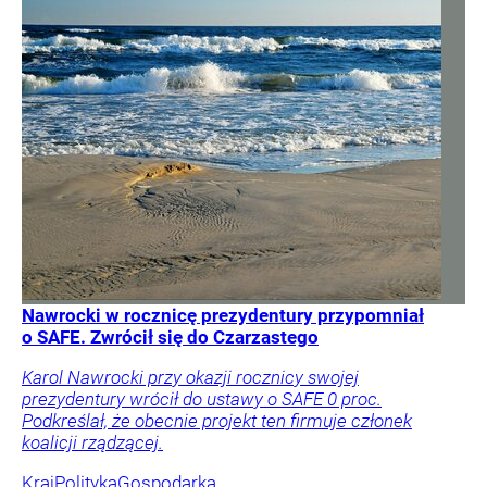
Nawrocki w rocznicę prezydentury przypomniał
o SAFE. Zwrócił się do Czarzastego
Karol Nawrocki przy okazji rocznicy swojej
prezydentury wrócił do ustawy o SAFE 0 proc.
Podkreślał, że obecnie projekt ten firmuje członek
koalicji rządzącej.
Kraj
Polityka
Gospodarka