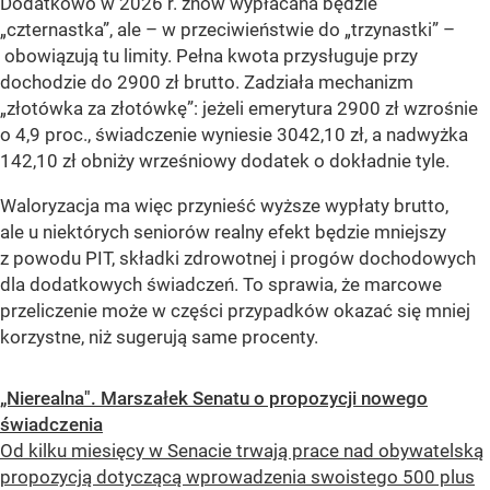
Dodatkowo w 2026 r. znów wypłacana będzie
„czternastka”, ale – w przeciwieństwie do „trzynastki” –
obowiązują tu limity. Pełna kwota przysługuje przy
dochodzie do 2900 zł brutto. Zadziała mechanizm
„złotówka za złotówkę”: jeżeli emerytura 2900 zł wzrośnie
o 4,9 proc., świadczenie wyniesie 3042,10 zł, a nadwyżka
142,10 zł obniży wrześniowy dodatek o dokładnie tyle.
Waloryzacja ma więc przynieść wyższe wypłaty brutto,
ale u niektórych seniorów realny efekt będzie mniejszy
z powodu PIT, składki zdrowotnej i progów dochodowych
dla dodatkowych świadczeń. To sprawia, że marcowe
przeliczenie może w części przypadków okazać się mniej
korzystne, niż sugerują same procenty.
„Nierealna". Marszałek Senatu o propozycji nowego
świadczenia
Od kilku miesięcy w Senacie trwają prace nad obywatelską
propozycją dotyczącą wprowadzenia swoistego 500 plus