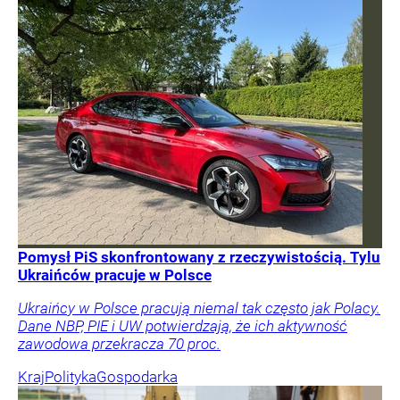
Pomysł PiS skonfrontowany z rzeczywistością. Tylu
Ukraińców pracuje w Polsce
Ukraińcy w Polsce pracują niemal tak często jak Polacy.
Dane NBP, PIE i UW potwierdzają, że ich aktywność
zawodowa przekracza 70 proc.
Kraj
Polityka
Gospodarka