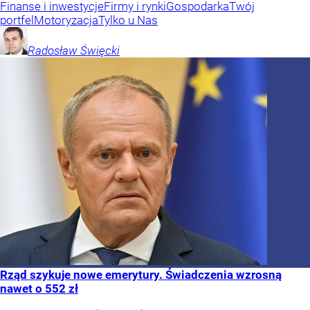
Finanse i inwestycje
Firmy i rynki
Gospodarka
Twój
portfel
Motoryzacja
Tylko u Nas
Radosław
Święcki
Rząd szykuje nowe emerytury. Świadczenia wzrosną
nawet o 552 zł