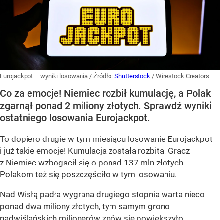
Eurojackpot – wyniki losowania
/ Źródło:
Shutterstock
/
Wirestock Creators
Co za emocje! Niemiec rozbił kumulację, a Polak
zgarnął ponad 2 miliony złotych. Sprawdź wyniki
ostatniego losowania Eurojackpot.
To dopiero drugie w tym miesiącu losowanie Eurojackpot
i już takie emocje! Kumulacja została rozbita! Gracz
z Niemiec wzbogacił się o ponad 137 mln złotych.
Polakom też się poszczęściło w tym losowaniu.
Nad Wisłą padła wygrana drugiego stopnia warta nieco
ponad dwa miliony złotych, tym samym grono
nadwiślańskich milionerów znów się powiększyło.