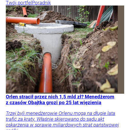
Twój portfel
Poradnik
Orlen stracił przez nich 1,5 mld zł? Menedżerom
z czasów Obajtka grozi po 25 lat więzienia
Trzej byli menedżerowie Orlenu mogą na długie lata
trafić za kraty. Właśnie skierowano do sądu akt
oskarżenia w sprawie miliardowych strat państwowej