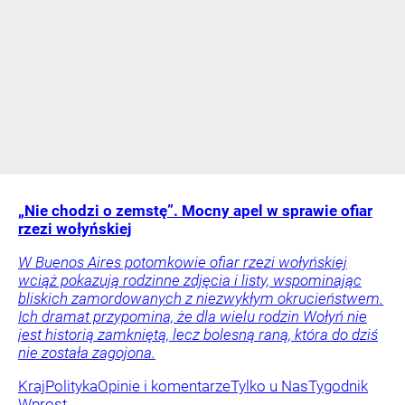
„Nie chodzi o zemstę”. Mocny apel w sprawie ofiar
rzezi wołyńskiej
W Buenos Aires potomkowie ofiar rzezi wołyńskiej
wciąż pokazują rodzinne zdjęcia i listy, wspominając
bliskich zamordowanych z niezwykłym okrucieństwem.
Ich dramat przypomina, że dla wielu rodzin Wołyń nie
jest historią zamkniętą, lecz bolesną raną, która do dziś
nie została zagojona.
Kraj
Polityka
Opinie i komentarze
Tylko u Nas
Tygodnik
Wprost