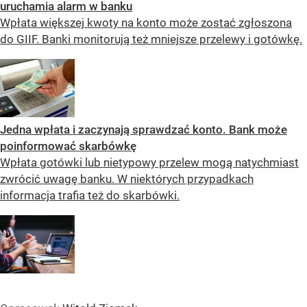
uruchamia alarm w banku
Wpłata większej kwoty na konto może zostać zgłoszona
do GIIF. Banki monitorują też mniejsze przelewy i gotówkę.
Jedna wpłata i zaczynają sprawdzać konto. Bank może
poinformować skarbówkę
Wpłata gotówki lub nietypowy przelew mogą natychmiast
zwrócić uwagę banku. W niektórych przypadkach
informacja trafia też do skarbówki.