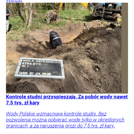
Kontrole studni przyspieszają. Za pobór wody nawet
7,5 tys. zł kary
Wody Polskie wzmacniają kontrole studni. Bez
pozwolenia można pobierać wodę tylko w określonych
granicach, a za naruszenia grozi do 7,5 tys. zł kary.