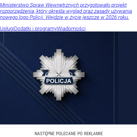
Ministerstwo Spraw Wewnętrznych przygotowało projekt
rozporządzenia, który określa wygląd oraz zasady używania
nowego logo Policji. Wejdzie w życie jeszcze w 2026 roku.
Usługi
Dodatki i programy
Wiadomości