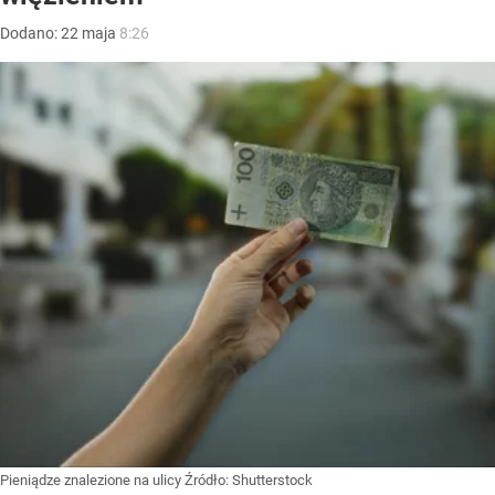
Dodano:
22
maja
8:26
Pieniądze znalezione na ulicy
Źródło:
Shutterstock