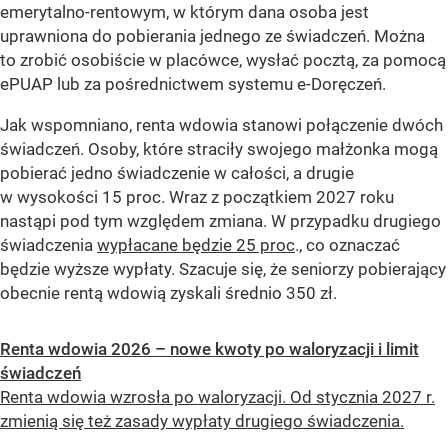
emerytalno-rentowym, w którym dana osoba jest
uprawniona do pobierania jednego ze świadczeń. Można
to zrobić osobiście w placówce, wysłać pocztą, za pomocą
ePUAP lub za pośrednictwem systemu e-Doręczeń.
Jak wspomniano, renta wdowia stanowi połączenie dwóch
świadczeń. Osoby, które straciły swojego małżonka mogą
pobierać jedno świadczenie w całości, a drugie
w wysokości 15 proc. Wraz z początkiem 2027 roku
nastąpi pod tym względem zmiana. W przypadku drugiego
świadczenia
wypłacane będzie 25 proc
., co oznaczać
będzie wyższe wypłaty. Szacuje się, że seniorzy pobierający
obecnie rentą wdowią zyskali średnio 350 zł.
Renta wdowia 2026 – nowe kwoty po waloryzacji i limit
świadczeń
Renta wdowia wzrosła po waloryzacji. Od stycznia 2027 r.
zmienią się też zasady wypłaty drugiego świadczenia.