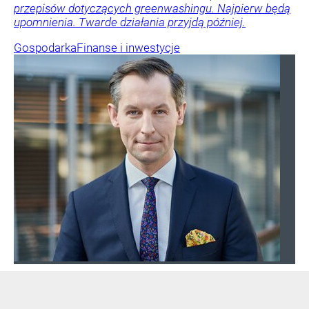
przepisów dotyczących greenwashingu. Najpierw będą
upomnienia. Twarde działania przyjdą później.
Gospodarka
Finanse i inwestycje