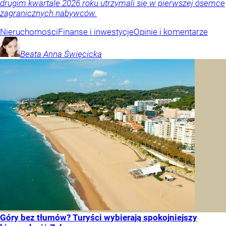
drugim kwartale 2026 roku utrzymali się w pierwszej ósemce
zagranicznych nabywców.
Nieruchomości
Finanse i inwestycje
Opinie i komentarze
Beata Anna
Święcicka
Góry bez tłumów? Turyści wybierają spokojniejszy