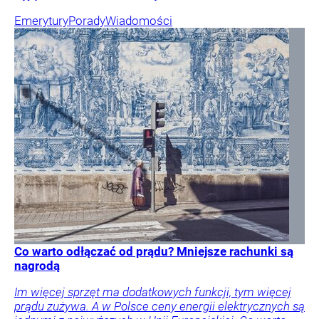
Emerytury
Porady
Wiadomości
Co warto odłączać od prądu? Mniejsze rachunki są
nagrodą
Im więcej sprzęt ma dodatkowych funkcji, tym więcej
prądu zużywa. A w Polsce ceny energii elektrycznych są