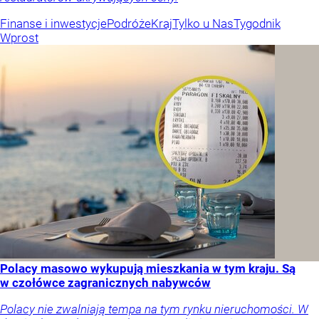
Finanse i inwestycje
Podróże
Kraj
Tylko u Nas
Tygodnik
Wprost
Polacy masowo wykupują mieszkania w tym kraju. Są
w czołówce zagranicznych nabywców
Polacy nie zwalniają tempa na tym rynku nieruchomości. W