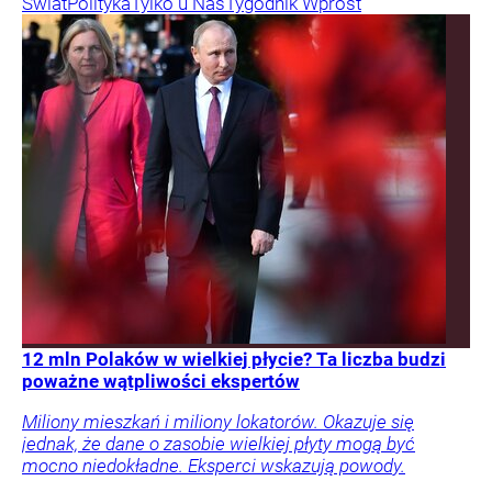
Świat
Polityka
Tylko u Nas
Tygodnik Wprost
12 mln Polaków w wielkiej płycie? Ta liczba budzi
poważne wątpliwości ekspertów
Miliony mieszkań i miliony lokatorów. Okazuje się
jednak, że dane o zasobie wielkiej płyty mogą być
mocno niedokładne. Eksperci wskazują powody.