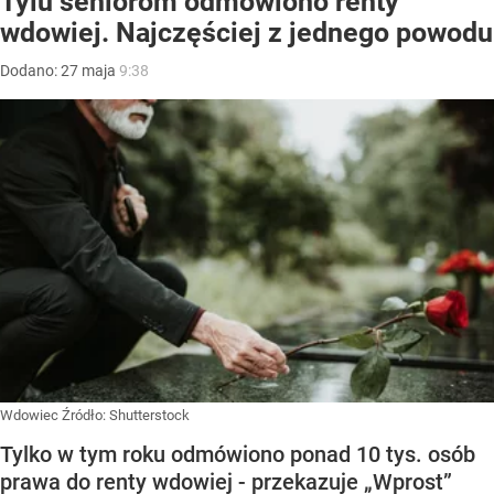
Tylu seniorom odmówiono renty
wdowiej. Najczęściej z jednego powodu
Dodano:
27
maja
9:38
Wdowiec
Źródło:
Shutterstock
Tylko w tym roku odmówiono ponad 10 tys. osób
prawa do renty wdowiej - przekazuje „Wprost”