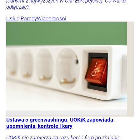
jednymi z najwyższych w Unii Europejskiej. Co warto
odłączać?
Usługi
Porady
Wiadomości
Ustawa o greenwashingu. UOKiK zapowiada
upomnienia, kontrole i kary
UOKiK nie zamierza od razu karać firm po zmianie