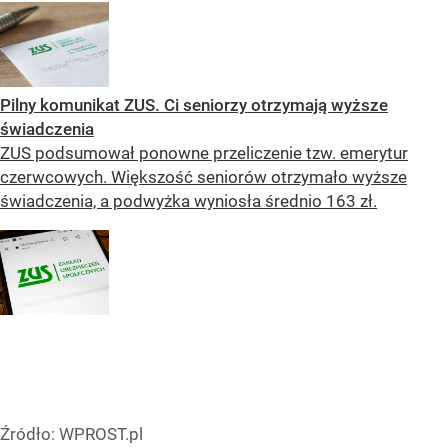
Pilny komunikat ZUS. Ci seniorzy otrzymają wyższe
świadczenia
ZUS podsumował ponowne przeliczenie tzw. emerytur
czerwcowych. Większość seniorów otrzymało wyższe
świadczenia, a podwyżka wyniosła średnio 163 zł.
Źródło:
WPROST.pl