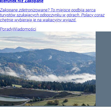
kierunek niż Zakopane
Zakopane zdetronizowane? To miejsce podbija serca
turystów szukających odpoczynku w górach. Polacy coraz
chętnie wybierają je na wakacyjny wyjazd.
Porady
Wiadomości