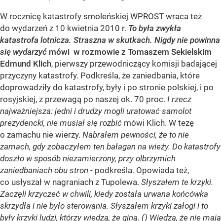
W rocznicę katastrofy smoleńskiej WPROST wraca też
do wydarzeń z 10 kwietnia 2010 r.
To była zwykła
katastrofa lotnicza. Straszna w skutkach. Nigdy nie powinna
się wydarzyć
mówi w rozmowie z Tomaszem Sekielskim
Edmund Klich
, pierwszy przewodniczący komisji badającej
przyczyny katastrofy. Podkreśla, że zaniedbania, które
doprowadziły do katastrofy, były i po stronie polskiej, i po
rosyjskiej, z przewagą po naszej ok. 70 proc.
I rzecz
najważniejsza: jedni i drudzy mogli uratować samolot
prezydencki, nie musiał się rozbić
mówi Klich. W tezę
o zamachu nie wierzy.
Nabrałem pewności, że to nie
zamach, gdy zobaczyłem ten bałagan na wieży. Do katastrofy
doszło w sposób niezamierzony, przy olbrzymich
zaniedbaniach obu stron
- podkreśla. Opowiada też,
co usłyszał w nagraniach z Tupolewa.
Słyszałem te krzyki.
Zaczęli krzyczeć w chwili, kiedy została urwana końcówka
skrzydła i nie było sterowania. Słyszałem krzyki załogi i to
były krzyki ludzi, którzy wiedzą, że giną. () Wiedzą, że nie mają