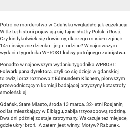
Potrójne morderstwo w Gdańsku wyglądało jak egzekucja.
W tle tej historii pojawiają się tajne służby Polski i Rosji.
Czy kiedykolwiek się dowiemy, dlaczego musiało zginąć
14-miesięczne dziecko i jego rodzice? W najnowszym
wydaniu tygodnika WPROST
kulisy potrójnego zabójstwa.
Ponadto w najnowszym wydaniu tygodnika WPROST:
Folwark pana dyrektora
, czyli co się dzieje w gdańskiej
telewizji oraz rozmowa z
Edmundem Klichem,
pierwszym
przewodniczącym komisji badającej przyczyny katastrofy
smoleńskiej.
Gdańsk, Stare Miasto, środa 13 marca. 32-letni Rosjanin,
od lat mieszkający w Elblągu, zabija trzyosobową rodzinę.
Dwa dni później zostaje zatrzymany. Wskazuje też miejsce,
gdzie ukrył broń. A zatem jest winny. Motyw? Rabunek.