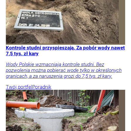
Kontrole studni przyspieszają. Za pobór wody nawet
7,5 tys. zł kary
Wody Polskie wzmacniają kontrole studni. Bez
pozwolenia można pobierać wodę tylko w określonych
granicach, a za naruszenia grozi do 7,5 tys. zł kary.
Twój portfel
Poradnik