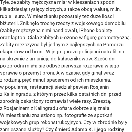
Tyle, że zabity mężczyzna miał w kieszeniach spodni
kilkadziesiąt tysięcy złotych, a także obcą walutę, m.in.
ruble i euro. W mieszkaniu pozostały też duże ilości
biżuterii. Zniknęło trochę rzeczy z wojskowego demobilu
(zabity mężczyzna nimi handlował), iPhone kobiety
oraz laptop. Ciała zabitych ułożono w figurę geometryczną.
Zabity mężczyzna był jednym z najlepszych na Pomorzu
ekspertów od broni. W jego garażu policjanci natrafili np.
na skrzynie z amunicją do kałasznikowów. Sześć dni
po zbrodni miała się odbyć pierwsza rozprawa w jego
sprawie o przemyt broni. A w czasie, gdy ginął wraz
z rodziną, pięć minut spacerem od ich mieszkania,
w popularnej restauracji siedział pewien Rosjanin
z Kaliningradu, z którym przez kilka ostatnich dni przed
zbrodnią oskarżony rozmawiał wiele razy. Zresztą,
z Rosjaninem z Kalingradu ofiara dobrze się znała.
W mieszkaniu znaleziono np. fotografie ze spotkań
wojskowych grup rekonstrukcyjnych. Czy w zbrodnie były
zamieszane służby?
Czy śmierć Adama K. i jego rodziny