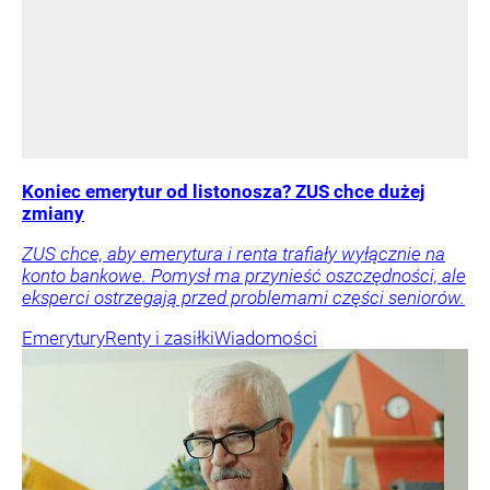
Koniec emerytur od listonosza? ZUS chce dużej
zmiany
ZUS chce, aby emerytura i renta trafiały wyłącznie na
konto bankowe. Pomysł ma przynieść oszczędności, ale
eksperci ostrzegają przed problemami części seniorów.
Emerytury
Renty i zasiłki
Wiadomości