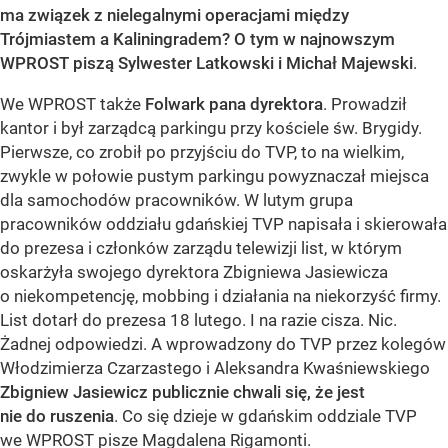
ma związek z nielegalnymi operacjami między
Trójmiastem a Kaliningradem? O tym w najnowszym
WPROST piszą Sylwester Latkowski i Michał Majewski
.
We WPROST także
Folwark pana dyrektora
. Prowadził
kantor i był zarządcą parkingu przy kościele św. Brygidy.
Pierwsze, co zrobił po przyjściu do TVP, to na wielkim,
zwykle w połowie pustym parkingu powyznaczał miejsca
dla samochodów pracowników. W lutym grupa
pracowników oddziału gdańskiej TVP napisała i skierowała
do prezesa i członków zarządu telewizji list, w którym
oskarżyła swojego dyrektora Zbigniewa Jasiewicza
o niekompetencję, mobbing i działania na niekorzyść firmy.
List dotarł do prezesa 18 lutego. I na razie cisza. Nic.
Żadnej odpowiedzi. A wprowadzony do TVP przez kolegów
Włodzimierza Czarzastego i Aleksandra Kwaśniewskiego
Zbigniew Jasiewicz publicznie chwali się, że jest
nie do ruszenia
. Co się dzieje w gdańskim oddziale TVP
we WPROST pisze Magdalena Rigamonti.