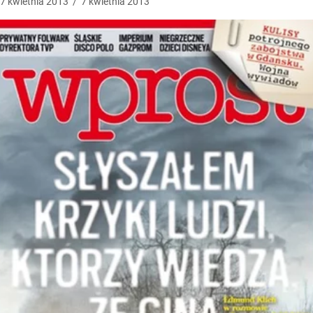
7
kwietnia
2013
/
7
kwietnia
2013