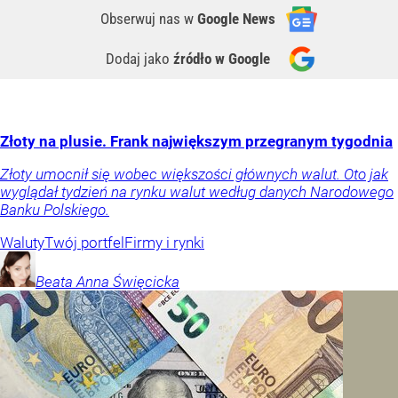
Obserwuj nas
w
Google News
Dodaj jako
źródło w Google
Złoty na plusie. Frank największym przegranym tygodnia
Złoty umocnił się wobec większości głównych walut. Oto jak
wyglądał tydzień na rynku walut według danych Narodowego
Banku Polskiego.
Waluty
Twój portfel
Firmy i rynki
Beata Anna
Święcicka