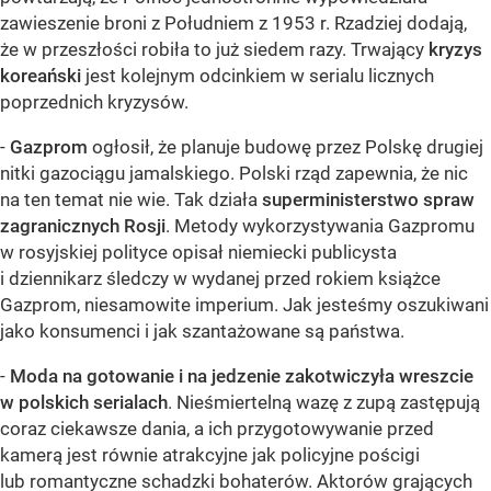
zawieszenie broni z Południem z 1953 r. Rzadziej dodają,
że w przeszłości robiła to już siedem razy. Trwający
kryzys
koreański
jest kolejnym odcinkiem w serialu licznych
poprzednich kryzysów.
-
Gazprom
ogłosił, że planuje budowę przez Polskę drugiej
nitki gazociągu jamalskiego. Polski rząd zapewnia, że nic
na ten temat nie wie. Tak działa
superministerstwo spraw
zagranicznych Rosji
. Metody wykorzystywania Gazpromu
w rosyjskiej polityce opisał niemiecki publicysta
i dziennikarz śledczy w wydanej przed rokiem książce
Gazprom, niesamowite imperium. Jak jesteśmy oszukiwani
jako konsumenci i jak szantażowane są państwa.
-
Moda na gotowanie i na jedzenie zakotwiczyła wreszcie
w polskich serialach
. Nieśmiertelną wazę z zupą zastępują
coraz ciekawsze dania, a ich przygotowywanie przed
kamerą jest równie atrakcyjne jak policyjne pościgi
lub romantyczne schadzki bohaterów. Aktorów grających