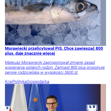
Morawiecki przelicytował PiS. Chce zawieszać 800
plus, daje znacznie więcej
Mateusz Morawiecki zaproponował zmianę zasad
wspierania polskich rodzin. Zamiast 800 plus proponuje
pensję rodzicielską w wysokości 3600 zł.
Kraj
Polityka
Gospodarka