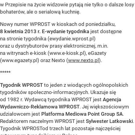
w Przepisie na życie widzowie pytają nie tylko o dalsze losy
bohaterów, ale o serialową kuchnię.
Nowy numer WPROST w kioskach od poniedziałku,
8 kwietnia 2013 r.
E-wydanie tygodnika
jest dostępne
na stronie tygodnika (ewydanie.wprost.pl)
oraz u dystrybutorów prasy elektronicznej, m.in.
na witrynach e-kiosk (www.e-kiosk.pl), eGazety
(www.egazety.pl) oraz Nexto (
www.nexto.pl
).
*****
Tygodnik WPROST
to jeden z wiodących ogólnopolskich
tygodników społeczno-informacyjnych. Ukazuje się
od 1982 r. Wydawcą tygodnika WPROST jest
Agencja
Wydawniczo-Reklamowa WPROST
. Jej większościowym
udziałowcem jest
Platforma Mediowa Point Group SA
.
Redaktorem naczelnym WPROST jest
Sylwester Latkowski
.
Tygodnik WPROSTod trzech lat pozostaje najczęściej