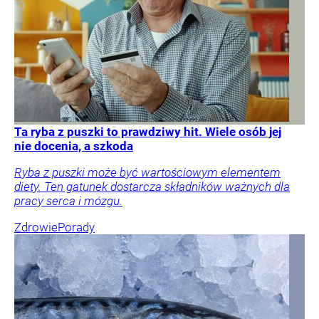
Ta ryba z puszki to prawdziwy hit. Wiele osób jej
nie docenia, a szkoda
Ryba z puszki może być wartościowym elementem
diety. Ten gatunek dostarcza składników ważnych dla
pracy serca i mózgu.
Zdrowie
Porady