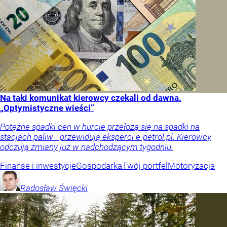
Na taki komunikat kierowcy czekali od dawna.
„Optymistyczne wieści”
Potężne spadki cen w hurcie przełożą się na spadki na
stacjach paliw - przewidują eksperci e-petrol.pl. Kierowcy
odczują zmiany już w nadchodzącym tygodniu.
Finanse i inwestycje
Gospodarka
Twój portfel
Motoryzacja
Radosław
Święcki