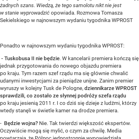
żadnych szans. Wiedzą, że tego samolotu nikt nie jest
w stanie wyprowadzić
opowiada. Rozmowa Tomasza
Sekielskiego w najnowszym wydaniu tygodnika WPROST
Ponadto w najnowszym wydaniu tygodnika WPROST:
- Tuskobusa II nie będzie
. W kancelarii premiera kończą się
jednak przygotowania do nowego objazdu premiera
po kraju. Tym razem szef rządu ma się głównie chwalić
udanymi inwestycjami za pieniądze unijne. Zanim premier
wyruszy w kolejny Tusk de Pologne,
dziennikarze WPROST
sprawdzili, co zostało ze słynnej podróży szefa rządu
po kraju jesienią 2011 r. I co dziś się dzieje z ludźmi, którzy
wtedy stanęli w świetle kamer na drodze premiera.
-
Będzie wojna?
Nie. Tak twierdzi większość ekspertów.
Oczywiście mogą się mylić, o czym za chwilę. Media
powtarzają, że Północ jednostronnie wypowiedziała