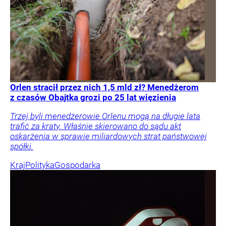
Orlen stracił przez nich 1,5 mld zł? Menedżerom
z czasów Obajtka grozi po 25 lat więzienia
Trzej byli menedżerowie Orlenu mogą na długie lata
trafić za kraty. Właśnie skierowano do sądu akt
oskarżenia w sprawie miliardowych strat państwowej
spółki.
Kraj
Polityka
Gospodarka