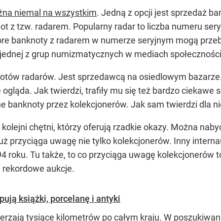
żna niemal na wszystkim
. Jedną z opcji jest sprzedaż b
 z tzw. radarem. Popularny radar to liczba numeru sery
ektóre banknoty z radarem w numerze seryjnym mogą prze
a jednej z grup numizmatycznych w mediach społecznośc
otów radarów. Jest sprzedawcą na osiedlowym bazarze. D
gląda. Jak twierdzi, trafiły mu się też bardzo ciekawe se
ne banknoty przez kolekcjonerów. Jak sam twierdzi dla ni
 kolejni chętni, którzy oferują rzadkie okazy. Można na
 przyciąga uwagę nie tylko kolekcjonerów. Inny internau
94 roku. Tu także, to co przyciąga uwagę kolekcjonerów
e rekordowe aukcje.
ują książki, porcelanę i antyki
erzają tysiące kilometrów po całym kraju. W poszukiwa