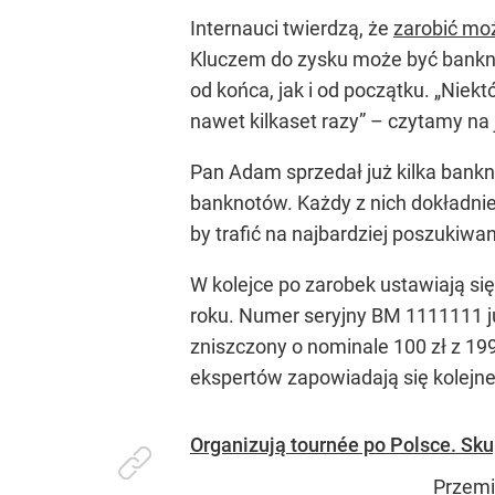
Internauci twierdzą, że
zarobić mo
Kluczem do zysku może być banknot
od końca, jak i od początku. „Ni
nawet kilkaset razy” – czytamy n
Pan Adam sprzedał już kilka bankn
banknotów. Każdy z nich dokładnie o
by trafić na najbardziej poszukiwa
W kolejce po zarobek ustawiają się
roku. Numer seryjny BM 1111111 już
zniszczony o nominale 100 zł z 19
ekspertów zapowiadają się kolejn
Organizują tournée po Polsce. Skup
Przemi