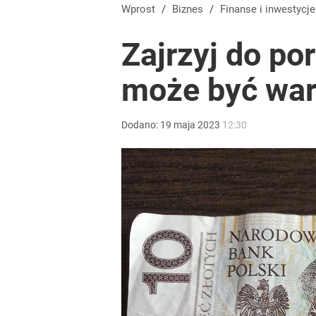
Wprost
/
Biznes
/
Finanse i inwestycje
Zajrzyj do po
może być war
Dodano:
19
maja
2023
12:30