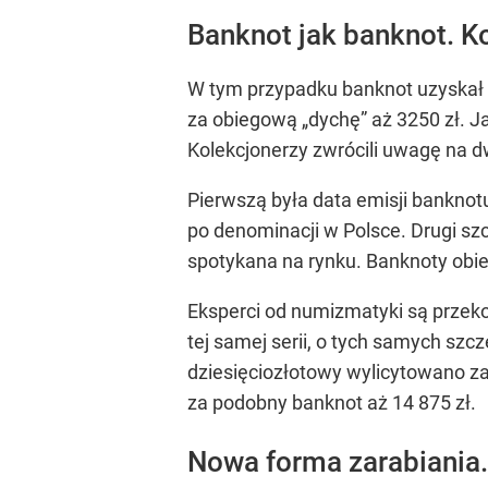
Banknot jak banknot. K
W tym przypadku banknot uzyskał n
za obiegową „dychę” aż 3250 zł. Ja
Kolekcjonerzy zwrócili uwagę na dw
Pierwszą była data emisji banknotu
po denominacji w Polsce. Drugi szc
spotykana na rynku. Banknoty obie
Eksperci od numizmatyki są przeko
tej samej serii, o tych samych sz
dziesięciozłotowy wylicytowano za
za podobny banknot aż 14 875 zł.
Nowa forma zarabiania.