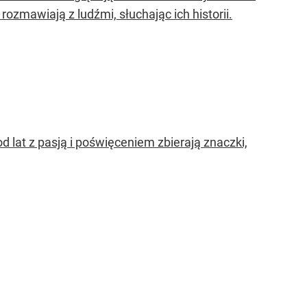
rozmawiają z ludźmi, słuchając ich historii.
d lat z pasją i poświęceniem zbierają znaczki,