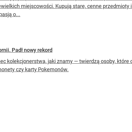
iewielkich miejscowości. Kupują stare, cenne przedmioty i 
asją o...
rnii. Padł nowy rekord
ec kolekcjonerstwa, jaki znamy — twierdzą osoby, które o
monety czy karty Pokemonów.