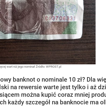
ęcej wart niż jego nominał
Źródło:
WPROST.pl
owy banknot o nominale 10 zł? Dla wię
i na rewersie warte jest tylko i aż dzi
siącem można kupić coraz mniej produ
rych każdy szczegół na banknocie ma o