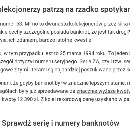
olekcjonerzy patrzą na rzadko spotykan
umer 53. Mimo to dwunastu kolekcjonerów przez kilka d
kie cechy szczególne posiada banknot, że jest tak drogi
ie, ich zdaniem, bardzo istotne kwestie.
, w tym przypadku jest to 25 marca 1994 roku. To jeden 
zegół dotyczył numeru seryjnego. Seria ZA, czyli tzw. ser
gowe z tymi literami są najbardziej poszukiwane przez 
nani, że gdyby banknot był w znacznie lepszym stanie,
czegółach były już sprzedawane za
znacznie wyższe kwot
 kwotę 12 390 zł. Z kolei rekordową cenę uzyskano w paź
 Sprawdź serię i numery banknotów