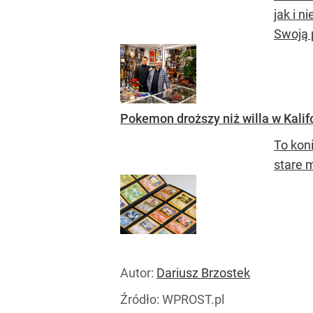
jak i n
Swoją p
Pokemon droższy niż willa w Kalifo
To koni
stare 
Autor:
Dariusz Brzostek
Źródło:
WPROST.pl