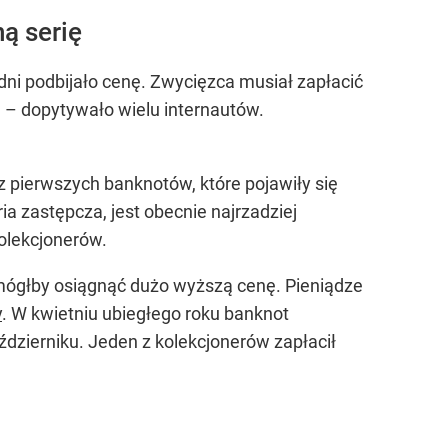
ą serię
ni podbijało cenę. Zwycięzca musiał zapłacić
? – dopytywało wielu internautów.
z pierwszych banknotów, które pojawiły się
ia zastępcza, jest obecnie najrzadziej
kolekcjonerów.
 mógłby osiągnąć dużo wyższą cenę. Pieniądze
y
. W kwietniu ubiegłego roku banknot
dzierniku. Jeden z kolekcjonerów zapłacił