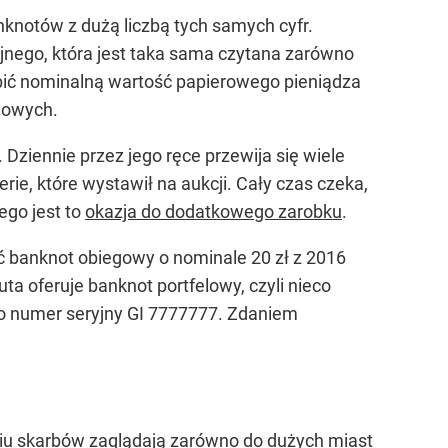
anknotów z dużą liczbą tych samych cyfr.
jnego, która jest taka sama czytana zarówno
bić nominalną wartość papierowego pieniądza
iowych.
ziennie przez jego ręce przewija się wiele
rie, które wystawił na aukcji. Cały czas czeka,
ego jest to
okazja do dodatkowego zarobku
.
być banknot obiegowy o nominale 20 zł z 2016
ta oferuje banknot portfelowy, czyli nieco
 to numer seryjny GI 7777777. Zdaniem
niu skarbów zaglądają zarówno do dużych miast