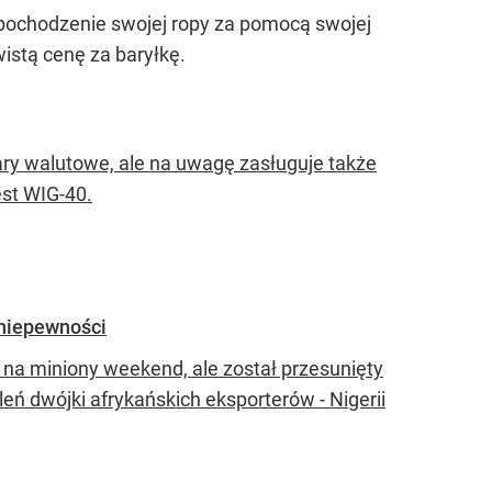
pochodzenie swojej ropy za pomocą swojej
wistą cenę za baryłkę.
pary walutowe, ale na uwagę zasługuje także
st WIG-40.
 niepewności
 na miniony weekend, ale został przesunięty
leń dwójki afrykańskich eksporterów - Nigerii