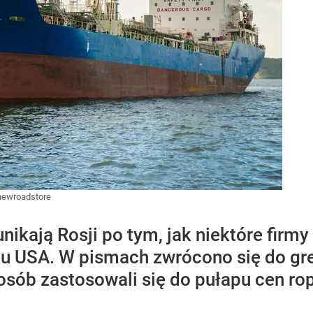
newroadstore
unikają Rosji po tym, jak niektóre firm
 USA. W pismach zwrócono się do grec
sposób zastosowali się do pułapu cen r