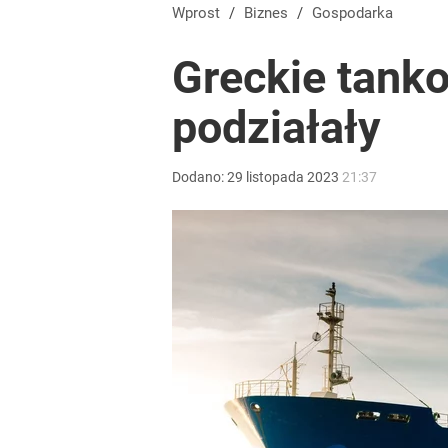
Wprost
/
Biznes
/
Gospodarka
Greckie tank
podziałały
Dodano:
29
listopada
2023
21:37