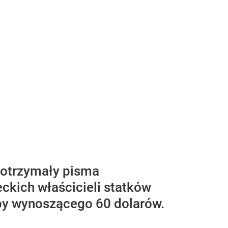
y otrzymały pisma
kich właścicieli statków
opy wynoszącego 60 dolarów.