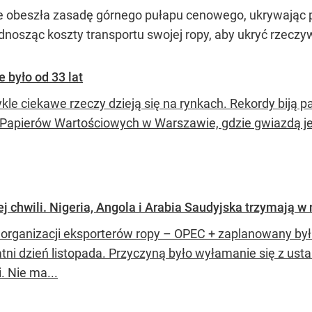
że obeszła zasadę górnego pułapu cenowego, ukrywając 
odnosząc koszty transportu swojej ropy, aby ukryć rzeczy
e było od 33 lat
kle ciekawe rzeczy dzieją się na rynkach. Rekordy biją 
 Papierów Wartościowych w Warszawie, gdzie gwiazdą je
j chwili. Nigeria, Angola i Arabia Saudyjska trzymają w
 organizacji eksporterów ropy – OPEC + zaplanowany był
tni dzień listopada. Przyczyną było wyłamanie się z usta
i. Nie ma...