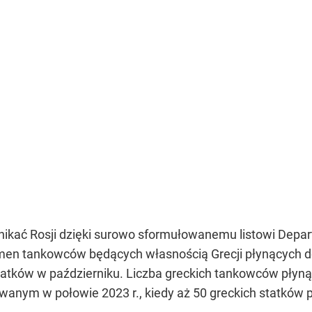
 unikać Rosji dzięki surowo sformułowanemu listowi De
en tankowców będących własnością Grecji płynących do 
tatków w październiku. Liczba greckich tankowców płynąc
nym w połowie 2023 r., kiedy aż 50 greckich statków p