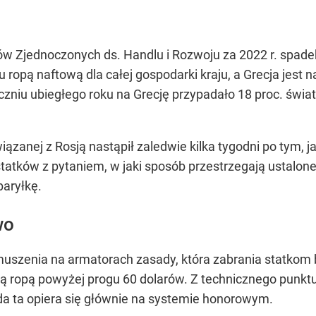
w Zjednoczonych ds. Handlu i Rozwoju za 2022 r. spad
 ropą naftową dla całej gospodarki kraju, a Grecja jest 
niu ubiegłego roku na Grecję przypadało 18 proc. świato
ązanej z Rosją nastąpił zaledwie kilka tygodni po tym, 
 statków z pytaniem, w jaki sposób przestrzegają ustalo
baryłkę.
wo
muszenia na armatorach zasady, która zabrania statkom 
ą ropą powyżej progu 60 dolarów. Z technicznego punktu
 ta opiera się głównie na systemie honorowym.