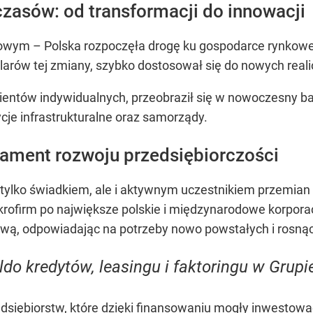
zasów: od transformacji do innowacji
ym – Polska rozpoczęła drogę ku gospodarce rynkowej
ilarów tej zmiany, szybko dostosował się do nowych real
 klientów indywidualnych, przeobraził się w nowoczesny 
ycje infrastrukturalne oraz samorządy.
ament rozwoju przedsiębiorczości
e tylko świadkiem, ale i aktywnym uczestnikiem przemia
rofirm po największe polskie i międzynarodowe korporac
ową, odpowiadając na potrzeby nowo powstałych i rosną
do kredytów, leasingu i faktoringu w Grupi
edsiębiorstw, które dzięki finansowaniu mogły inwestowa