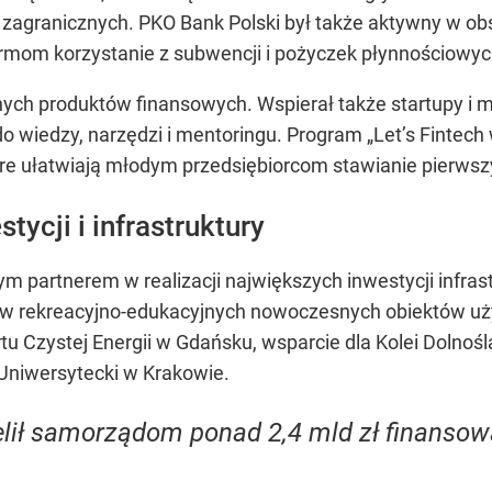
 i zagranicznych. PKO Bank Polski był także aktywny w
irmom korzystanie z subwencji i pożyczek płynnościowyc
nych produktów finansowych. Wspierał także startupy i mł
o wiedzy, narzędzi i mentoringu. Program „Let’s Fintech 
które ułatwiają młodym przedsiębiorcom stawianie pierws
tycji i infrastruktury
ym partnerem w realizacji największych inwestycji infra
ektów rekreacyjno-edukacyjnych nowoczesnych obiektów uż
tu Czystej Energii w Gdańsku, wsparcie dla Kolei Dolnoś
 Uniwersytecki w Krakowie.
lił samorządom ponad 2,4 mld zł finansowa