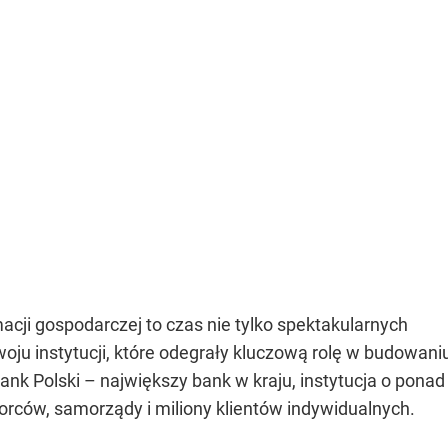
macji gospodarczej to czas nie tylko spektakularnych
woju instytucji, które odegrały kluczową rolę w budowan
k Polski – największy bank w kraju, instytucja o ponad 10
rców, samorządy i miliony klientów indywidualnych.