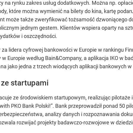
rszy na rynku zakres usług dodatkowych. Można np. opłac
 kody, które można wymienić na bilety do kina, kartę po
ent może także zweryfikować tożsamość dzwoniącego do
blicznym jednym gestem. Klientów wspiera oparty na sztu
wydatków i oszczędności.
za lidera cyfrowej bankowości w Europie w rankingu Finn
Europie według Bain&Company, a aplikacja IKO w badan
a jako jedna z trzech wiodących aplikacji bankowych w 
 ze startupami
cuje ze środowiskiem startupowym, realizując pilotaże
 with PKO Bank Polski!”. Bank przeprowadził ponad 50 pil
erbezpieczeństwa, analizy danych i rozpoznawania doku
zwala rozwijać projekty badawczo-rozwojowe w dziedzini