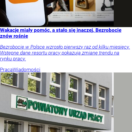
Wakacje miały pomóc, a stało się inaczej. Bezrobocie
znów rośnie
Bezrobocie w Polsce wzrosło pierwszy raz od kilku miesięcy.
Wstępne dane resortu pracy pokazują zmianę trendu na
rynku pracy.
Praca
Wiadomości