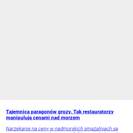
Tajemnica paragonów grozy. Tak restauratorzy
manipulują cenami nad morzem
Narzekanie na ceny w nadmorskich smażalniach są