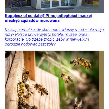
Kupujesz ul co dalej? Pilnuj odległości inaczej
niechęć sąsiadów murowana
Dzisiaj niemal każdy chce mieć własny miód – ule mają
już w Polsce uniwersytety, hotele, muzea, biura i
korporacje. Co trzeba zrobić, żeby w niewielkim
ogrodzie hodować pszczoły?