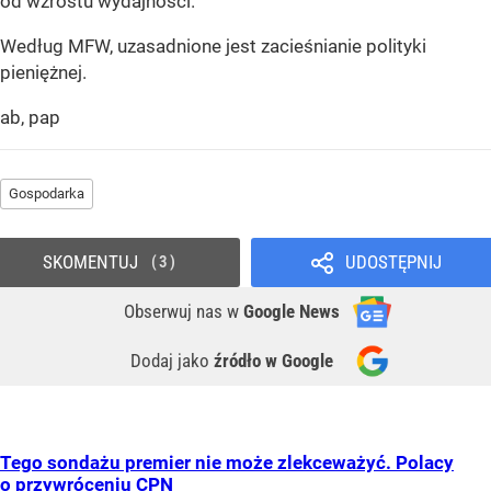
od wzrostu wydajności.
Według MFW, uzasadnione jest zacieśnianie polityki
pieniężnej.
ab, pap
Gospodarka
SKOMENTUJ
UDOSTĘPNIJ
3
Obserwuj nas
w
Google News
Dodaj jako
źródło w Google
Tego sondażu premier nie może zlekceważyć. Polacy
o przywróceniu CPN