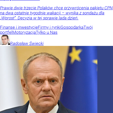
Prawie dwie trzecie Polaków chce przywrócenia pakietu CPN
na dwa ostatnie tygodnie wakacji – wynika z sondażu dla
„Wprost”. Decyzja w tej sprawie lada dzień.
Finanse i inwestycje
Firmy i rynki
Gospodarka
Twój
portfel
Motoryzacja
Tylko u Nas
Radosław
Święcki