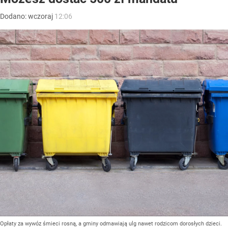
Dodano:
wczoraj
12:06
Opłaty za wywóz śmieci rosną, a gminy odmawiają ulg nawet rodzicom dorosłych dzieci.