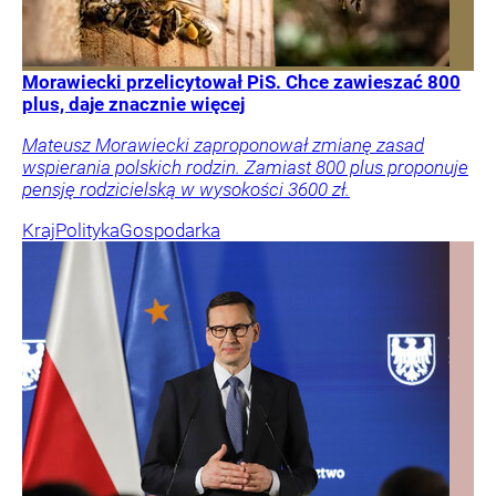
Morawiecki przelicytował PiS. Chce zawieszać 800
plus, daje znacznie więcej
Mateusz Morawiecki zaproponował zmianę zasad
wspierania polskich rodzin. Zamiast 800 plus proponuje
pensję rodzicielską w wysokości 3600 zł.
Kraj
Polityka
Gospodarka