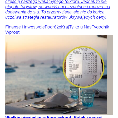
częścią naszego wakacyjnego folkloru. Jednak to nie
głupota turystów, naiwność ani niezdolność mnożenia i
dodawania do stu. To przemyślana, ale nie do końca
uczciwa strategia restauratorów ukrywających ceny.
Finanse i inwestycje
Podróże
Kraj
Tylko u Nas
Tygodnik
Wprost
Wielkie pieniądze w Eurojackpot. Polak zgarnął