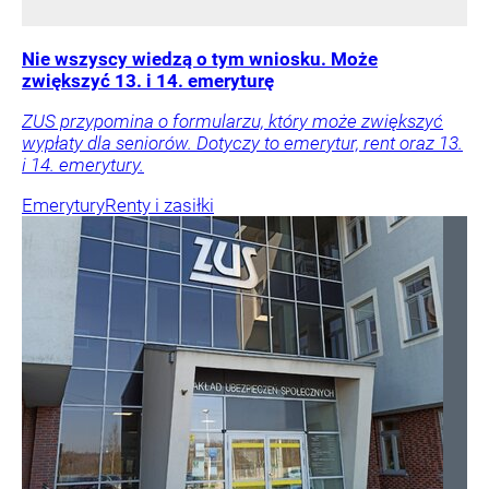
Nie wszyscy wiedzą o tym wniosku. Może
zwiększyć 13. i 14. emeryturę
ZUS przypomina o formularzu, który może zwiększyć
wypłaty dla seniorów. Dotyczy to emerytur, rent oraz 13.
i 14. emerytury.
Emerytury
Renty i zasiłki