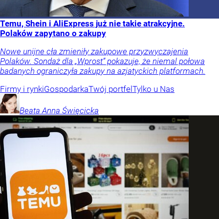
Temu, Shein i AliExpress już nie takie atrakcyjne.
Polaków zapytano o zakupy
Nowe unijne cła zmieniły zakupowe przyzwyczajenia
Polaków. Sondaż dla „Wprost” pokazuje, że niemal połowa
badanych ograniczyła zakupy na azjatyckich platformach.
Firmy i rynki
Gospodarka
Twój portfel
Tylko u Nas
Beata Anna
Święcicka