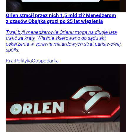
Orlen stracił przez nich 1,5 mld zł? Menedżerom
z czasów Obajtka grozi po 25 lat więzienia
Trzej byli menedżerowie Orlenu mogą na długie lata
trafić za kraty. Właśnie skierowano do sądu akt
oskarżenia w sprawie miliardowych strat państwowej
spółki.
Kraj
Polityka
Gospodarka