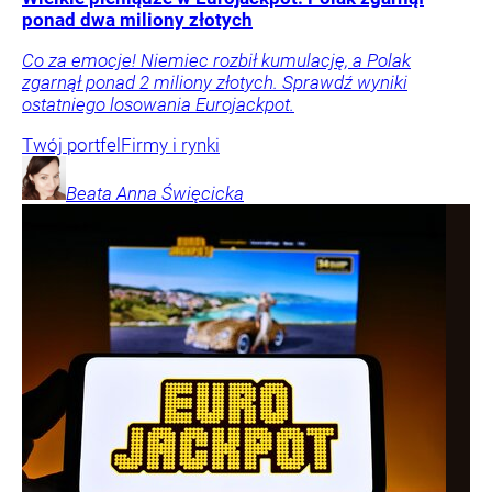
ponad dwa miliony złotych
Co za emocje! Niemiec rozbił kumulację, a Polak
zgarnął ponad 2 miliony złotych. Sprawdź wyniki
ostatniego losowania Eurojackpot.
Twój portfel
Firmy i rynki
Beata Anna
Święcicka