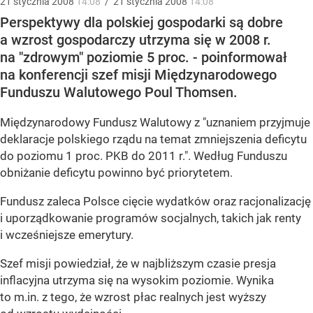
21
stycznia
2008
14:08
/
21
stycznia
2008
14:08
Perspektywy dla polskiej gospodarki są dobre
a wzrost gospodarczy utrzyma się w 2008 r.
na "zdrowym" poziomie 5 proc. - poinformował
na konferencji szef misji Międzynarodowego
Funduszu Walutowego Poul Thomsen.
Międzynarodowy Fundusz Walutowy z "uznaniem przyjmuje
deklaracje polskiego rządu na temat zmniejszenia deficytu
do poziomu 1 proc. PKB do 2011 r.". Według Funduszu
obniżanie deficytu powinno być priorytetem.
Fundusz zaleca Polsce cięcie wydatków oraz racjonalizację
i uporządkowanie programów socjalnych, takich jak renty
i wcześniejsze emerytury.
Szef misji powiedział, że w najbliższym czasie presja
inflacyjna utrzyma się na wysokim poziomie. Wynika
to m.in. z tego, że wzrost płac realnych jest wyższy