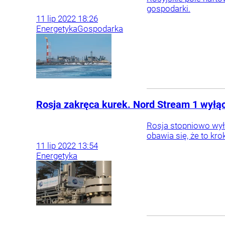
gospodarki.
11
lip
2022
18:26
Energetyka
Gospodarka
Rosja zakręca kurek. Nord Stream 1 wyłą
Rosja stopniowo wyłą
obawia się, że to kr
11
lip
2022
13:54
Energetyka