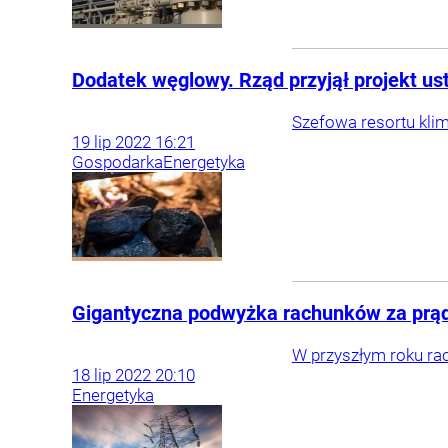
Dodatek węglowy. Rząd przyjął projekt u
Szefowa resortu klim
19
lip
2022
16:21
Gospodarka
Energetyka
Gigantyczna podwyżka rachunków za prą
W przyszłym roku rac
18
lip
2022
20:10
Energetyka