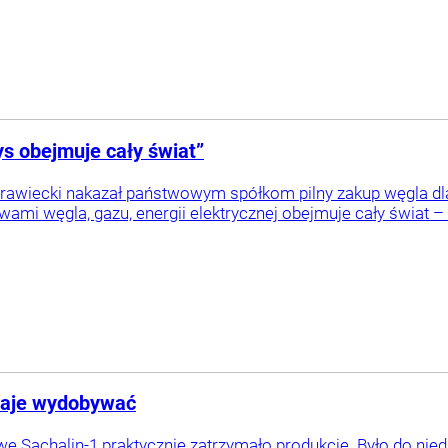
ys obejmuje cały świat”
awiecki nakazał państwowym spółkom pilny zakup węgla d
mi węgla, gazu, energii elektrycznej obejmuje cały świat – p
staje wydobywać
we Sachalin-1 praktycznie zatrzymało produkcje. Było do nie