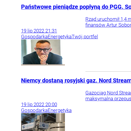
Państwowe pieniądze popłyną do PGG. Sob
Rząd uruchomił 1,4 m
finansów Artur Sobo
19
lip
2022
21:31
Gospodarka
Energetyka
Twój portfel
Niemcy dostaną rosyjski gaz. Nord Strea
Gazociąg Nord Strea
maksymalna przepust
19
lip
2022
20:00
Gospodarka
Energetyka