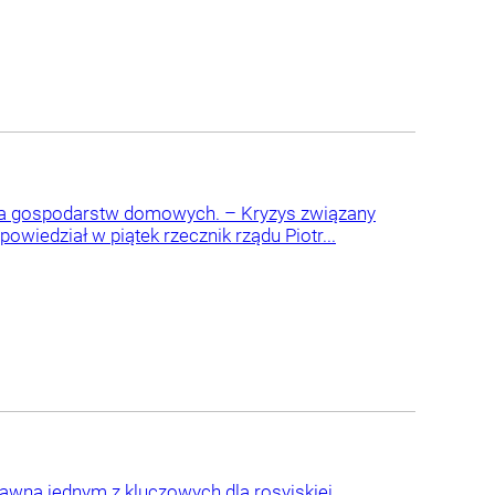
la gospodarstw domowych. – Kryzys związany
owiedział w piątek rzecznik rządu Piotr...
dawna jednym z kluczowych dla rosyjskiej