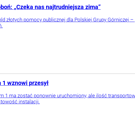
oń: „Czeka nas najtrudniejsza zima”
ld złotych pomocy publicznej dla Polskiej Grupy Górniczej –
ń.
m 1 wznowi przesył
m 1 ma zostać ponownie uruchomiony, ale ilość transportow
owość instalacji.