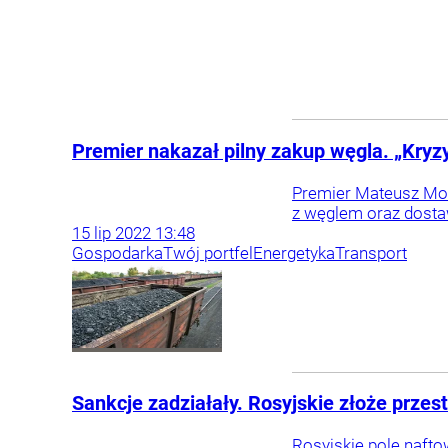
Premier nakazał pilny zakup węgla. „Kryz
Premier Mateusz Mor
z węglem oraz dostawa
15
lip
2022
13:48
Gospodarka
Twój portfel
Energetyka
Transport
Sankcje zadziałały. Rosyjskie złoże prze
Rosyjskie pole nafto