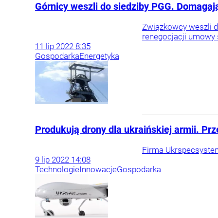
Górnicy weszli do siedziby PGG. Domaga
Związkowcy weszli d
renegocjacji umowy 
11
lip
2022
8:35
Gospodarka
Energetyka
Produkują drony dla ukraińskiej armii. Prz
Firma Ukrspecsystem
9
lip
2022
14:08
Technologie
Innowacje
Gospodarka