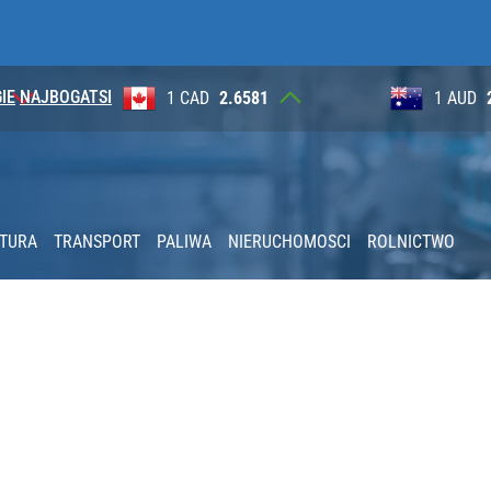
IE
NAJBOGATSI
4
1 CAD
2.6581
1 AUD
KTURA
TRANSPORT
PALIWA
NIERUCHOMOSCI
ROLNICTWO