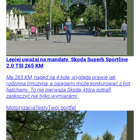
Lepiej uważaj na mandaty. Skoda Superb Sportline
2.0 TSI 265 KM
Ma 265 KM, napęd na 4 koła, wygląda prawie jak
rodzinna limuzyna, a osiągami może konkurować z hot
hatchami. To nie pierwsza Skoda, która potrafi
zaskoczyć nie tylko wymiarami.
Motoryzacja
Testy
Twój portfel