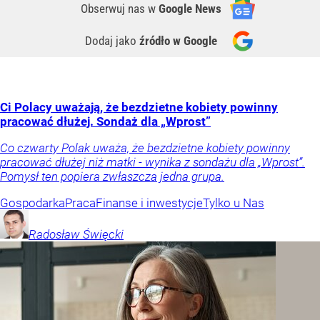
Obserwuj nas
w
Google News
Dodaj jako
źródło w Google
Ci Polacy uważają, że bezdzietne kobiety powinny
pracować dłużej. Sondaż dla „Wprost”
Co czwarty Polak uważa, że bezdzietne kobiety powinny
pracować dłużej niż matki - wynika z sondażu dla „Wprost”.
Pomysł ten popiera zwłaszcza jedna grupa.
Gospodarka
Praca
Finanse i inwestycje
Tylko u Nas
Radosław
Święcki