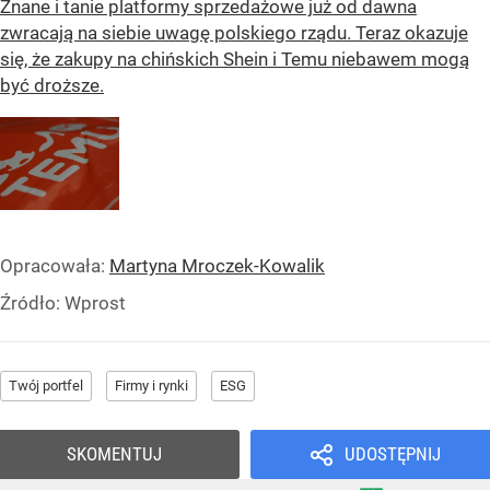
Znane i tanie platformy sprzedażowe już od dawna
zwracają na siebie uwagę polskiego rządu. Teraz okazuje
się, że zakupy na chińskich Shein i Temu niebawem mogą
być droższe.
Opracowała:
Martyna Mroczek-Kowalik
Źródło:
Wprost
Twój portfel
Firmy i rynki
ESG
SKOMENTUJ
UDOSTĘPNIJ