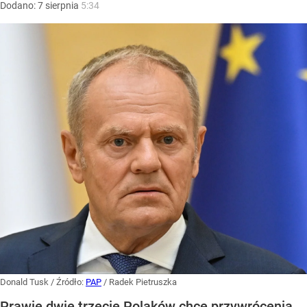
Dodano:
7
sierpnia
5:34
Donald Tusk
/ Źródło:
PAP
/
Radek Pietruszka
Prawie dwie trzecie Polaków chce przywrócenia