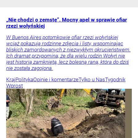
„Nie chodzi o zemstę”. Mocny apel w sprawie ofiar
rzezi wołyńskiej
W Buenos Aires potomkowie ofiar rzezi wołyńskiej
wciąż pokazują rodzinne zdjęcia i listy, wspominając
bliskich zamordowanych z niezwykłym okrucieństwem.
Ich dramat przypomina, że dla wielu rodzin Wołyń nie
jest historią zamkniętą, lecz bolesną raną, która do dziś
nie została zagojona.
Kraj
Polityka
Opinie i komentarze
Tylko u Nas
Tygodnik
Wprost