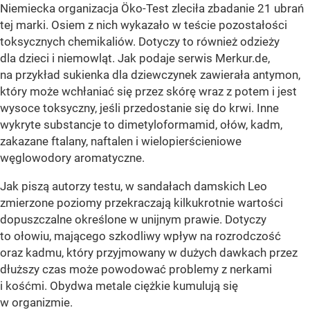
Niemiecka organizacja Öko-Test zleciła zbadanie 21 ubrań
tej marki. Osiem z nich wykazało w teście pozostałości
toksycznych chemikaliów. Dotyczy to również odzieży
dla dzieci i niemowląt. Jak podaje serwis Merkur.de,
na przykład sukienka dla dziewczynek zawierała antymon,
który może wchłaniać się przez skórę wraz z potem i jest
wysoce toksyczny, jeśli przedostanie się do krwi. Inne
wykryte substancje to dimetyloformamid, ołów, kadm,
zakazane ftalany, naftalen i wielopierścieniowe
węglowodory aromatyczne.
Jak piszą autorzy testu, w sandałach damskich Leo
zmierzone poziomy przekraczają kilkukrotnie wartości
dopuszczalne określone w unijnym prawie. Dotyczy
to ołowiu, mającego szkodliwy wpływ na rozrodczość
oraz kadmu, który przyjmowany w dużych dawkach przez
dłuższy czas może powodować problemy z nerkami
i kośćmi. Obydwa metale ciężkie kumulują się
w organizmie.