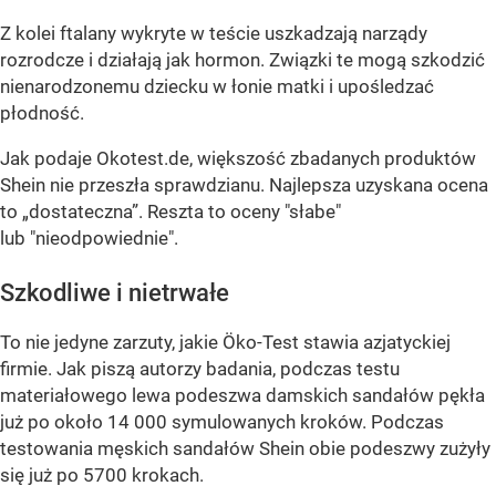
Z kolei ftalany wykryte w teście uszkadzają narządy
rozrodcze i działają jak hormon. Związki te mogą szkodzić
nienarodzonemu dziecku w łonie matki i upośledzać
płodność.
Jak podaje Okotest.de, większość zbadanych produktów
Shein nie przeszła sprawdzianu. Najlepsza uzyskana ocena
to „dostateczna”. Reszta to oceny "słabe"
lub "nieodpowiednie".
Szkodliwe i nietrwałe
To nie jedyne zarzuty, jakie Öko-Test stawia azjatyckiej
firmie. Jak piszą autorzy badania, podczas testu
materiałowego lewa podeszwa damskich sandałów pękła
już po około 14 000 symulowanych kroków. Podczas
testowania męskich sandałów Shein obie podeszwy zużyły
się już po 5700 krokach.