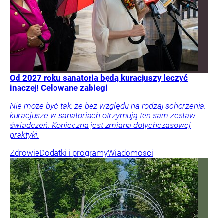
Od 2027 roku sanatoria będą kuracjuszy leczyć
inaczej! Celowane zabiegi
Nie może być tak, że bez względu na rodzaj schorzenia,
kuracjusze w sanatoriach otrzymują ten sam zestaw
świadczeń. Konieczna jest zmiana dotychczasowej
praktyki.
Zdrowie
Dodatki i programy
Wiadomości