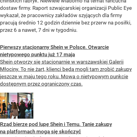
chińskich fabryk. Niewiele wiadomo na temat łańcucha
dostaw firmy. Raport szwajcarskiej organizacji Public Eye
wykazał, że pracownicy zakładów szyjących dla firmy
pracują średnio 12 godzin dziennie bez przerw na posiłki,
przez 6 a nawet, 7 dni w tygodniu.
Pierwszy stacjonarny Shein w Polsce. Otwarcie
nietypowego punktu już 17 maja
Shein otworzy się stacjonarnie w warszawskiej Galerii
Młociny. To nie żart, klienci będą mogli tam zrobić zakupy
jeszcze w maju tego roku. Mowa o nietypowym punkcie
dostępnym przez ograniczony czas.
Rząd bierze pod lupę Shein i Temu. Tanie zakupy
na platformach mogą się skończyć