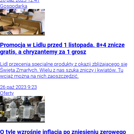
Gospodarka
Promocja w Lidlu przed 1 listopada. 8+4 znicze
gratis, a chryzantemy za 1 grosz
Lidl przecenia specjalne produkty z okazji zbliżającego się
Święta Zmarłych. Wielu z nas szuka zniczy i kwiatów. Tu
wciąż można na nich zaoszczędzić.
26
paź
2023
9:23
Oferty
O tyle wzrośnie inflacja po zniesieniu zerowego