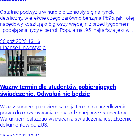
Ostatnie podwyżki w hurcie przeniosły się na rynek
detaliczny, w efekcie czego zarówno benzyna Pb95, jak i olej
napędowy kosztują o 5 groszy więcej niż przed tygodniem
- podają analitycy e-petrol. Popularna „95" najtańsza jest w...
26
paź
2023
13:16
Finanse i inwestycje
Ważny termin dla studentów pobierających
świadczenie. Odwołań nie będzie
Wraz z końcem października mija termin na przedłużenie
prawa do otrzymywania renty rodzinnej przez studentów.
Warunkiem dalszego wypłacania świadczenia jest złożenie
dokumentów do ZUS.
26
paź
2023
12:41