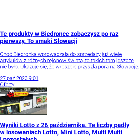
Te produkty w Biedronce zobaczysz po raz
pierwszy. To smaki Słowacji
Choć Biedronka wprowadzała do sprzedaży już wiele
artykułów z różnych rejonów świata, to takich tam jeszcze
nie było. Okazuje się, że wreszcie przyszła pora na Słowację.
27
paź
2023
9:01
Oferty
Wyniki Lotto z 26 października. Te liczby padły
w losowaniach Lotto, Mini Lotto, Multi Multi
i pozostałych