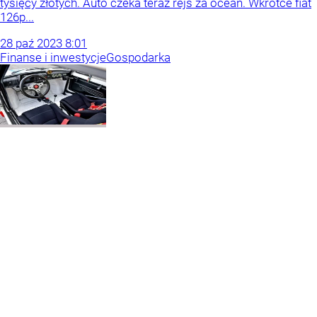
tysięcy złotych. Auto czeka teraz rejs za ocean. Wkrótce fiat
126p...
28
paź
2023
8:01
Finanse i inwestycje
Gospodarka