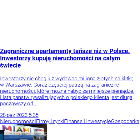
Zagraniczne apartamenty tańsze niż w Polsce.
Inwestorzy kupują nieruchomości na całym
świecie
Inwestorzy nie chcą już wydawać miliona złotych na klitkę
w Warszawie. Coraz częściej patrzą na zagraniczne
nieruchomości, które można nabyć za mniejsze pieniądze.
Lista państw rywalizujących o polskiego klienta jest długa,
począwszy od...
28
paź
2023
5:35
Nieruchomości
Firmy i rynki
Finanse i inwestycje
Gospodarka