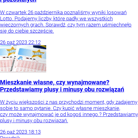
W czwartek 26 października poznaliśmy wyniki losowań
Lotto. Podajemy liczby, które padły we wszystkich
wieczornych grach. Sprawdź, czy tym razem uśmiechnęło
się do ciebie szczęście.
26
paź
2023
22:12
Mieszkanie własne, czy wynajmowane?
Przedstawiamy plusy i minusy obu rozwiązań
W życiu większości z nas przychodzi moment, gdy zadajemy
sobie to samo pytanie. Czy kupić własne mieszkanie,
czy może wynajmować je od kogoś innego.? Przedstawiamy
plusy i minusy obu rozwiązań.
26
paź
2023
18:13