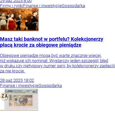
29
paź
2023
8:00
Firmy i rynki
Finanse i inwestycje
Gospodarka
Masz taki banknot w portfelu? Kolekcjonerzy
płacą krocie za obiegowe pieniądze
Obiegowe pieniądze mogą być warte znacznie więcej,
niż wskazuje ich nominał. Wystarczy jeden szczegół, błąd
w druku czy nietypowy numer serii, by kolekcjonerzy zapłacili
za nie krocie.
28
paź
2023
18:02
Finanse i inwestycje
Gospodarka