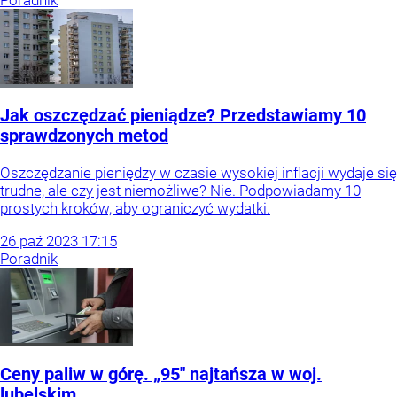
Poradnik
Jak oszczędzać pieniądze? Przedstawiamy 10
sprawdzonych metod
Oszczędzanie pieniędzy w czasie wysokiej inflacji wydaje się
trudne, ale czy jest niemożliwe? Nie. Podpowiadamy 10
prostych kroków, aby ograniczyć wydatki.
26
paź
2023
17:15
Poradnik
Ceny paliw w górę. „95" najtańsza w woj.
lubelskim