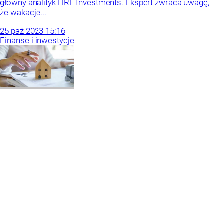
główny analityk HRE Investments. Ekspert zwraca uwagę,
że wakacje...
25
paź
2023
15:16
Finanse i inwestycje