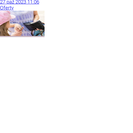
27
paź
2023
11:06
Oferty