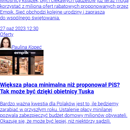
Miłośnicy książek, płyt i ciekawych gadżetów już teraz mogą
korzystać z miliona ofert rabatowych proponowanych przez
Empik. Sieć obchodzi kolejne urodziny i zaprasza
do wspólnego świętowania.
27
paź
2023
12:30
Oferty
Paulina
Kopeć
Większa płaca minimalna niż proponował PiS?
Tak może być dzięki obietnicy Tuska
Bardzo ważną kwestią dla Polaków jest to, ile będziemy
zarabiać w przyszłym roku. Ustalenie płacy minilanej
pozwala zabezpieczyć budżet domowy milionów obywateli.
Okazuje się, że może być lepiej, niż niektórzy sądzili.