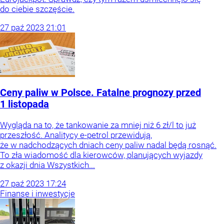
do ciebie szczęście.
27
paź
2023
21:01
Ceny paliw w Polsce. Fatalne prognozy przed
1 listopada
Wygląda na to, że tankowanie za mniej niż 6 zł/l to już
przeszłość. Analitycy e-petrol przewidują,
że w nadchodzących dniach ceny paliw nadal będą rosnąć.
To zła wiadomość dla kierowców, planujących wyjazdy
z okazji dnia Wszystkich...
27
paź
2023
17:24
Finanse i inwestycje