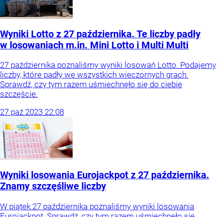
Wyniki Lotto z 27 października. Te liczby padły
w losowaniach m.in. Mini Lotto i Multi Multi
27 października poznaliśmy wyniki losowań Lotto. Podajemy
liczby, które padły we wszystkich wieczornych grach.
Sprawdź, czy tym razem uśmiechnęło się do ciebie
szczęście.
27
paź
2023
22:08
Wyniki losowania Eurojackpot z 27 października.
Znamy szczęśliwe liczby
W piątek 27 października poznaliśmy wyniki losowania
Eurojackpot. Sprawdź, czy tym razem uśmiechnęło się