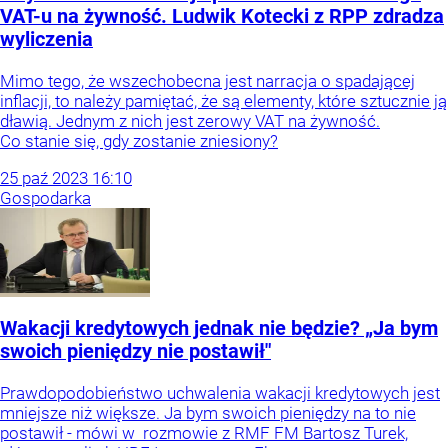
VAT-u na żywność. Ludwik Kotecki z RPP zdradza
wyliczenia
Mimo tego, że wszechobecna jest narracja o spadającej
inflacji, to należy pamiętać, że są elementy, które sztucznie ją
dławią. Jednym z nich jest zerowy VAT na żywność.
Co stanie się, gdy zostanie zniesiony?
25
paź
2023
16:10
Gospodarka
Wakacji kredytowych jednak nie będzie? „Ja bym
swoich pieniędzy nie postawił"
Prawdopodobieństwo uchwalenia wakacji kredytowych jest
mniejsze niż większe. Ja bym swoich pieniędzy na to nie
postawił - mówi w rozmowie z RMF FM Bartosz Turek,