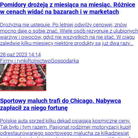
Pomidory drożeją z miesiąca na miesiąc. Różnice
w cenach widać na bazarach i w marketach
Drożyzna nie ustępuje. Po letniej odwilży cenowej, znów
mocno daje o sobie znać. Wiele osób rezygnuje z ulubionych
warzyw i owoców, gdyż nie wszystkich na nie stać. W ciągu
zaledwie kilku miesięcy niektóre produkty są już dwa razy...
28
paź
2023
14:14
Firmy i rynki
Rolnictwo
Gospodarka
Sportowy maluch trafi do Chicago. Nabywca
zapłacił za niego fortunę
Polskie auta sprzed kilku dekad osiągają kosmiczne ceny.
Tak było i tym razem. Pasjonat rodzimej motoryzacji kupił
odrestaurowanego sportowego malucha za kilkadziesiąt