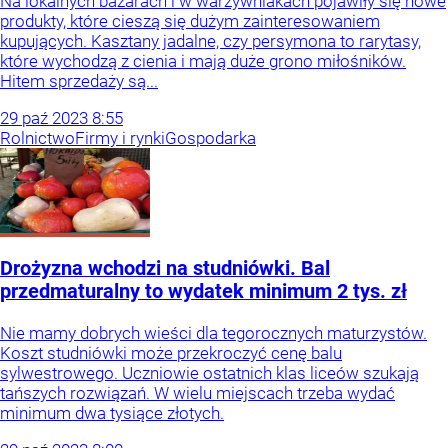
Na lokalnych bazarach i w warzywniakach pojawiły się nowe
produkty, które cieszą się dużym zainteresowaniem
kupujących. Kasztany jadalne, czy persymona to rarytasy,
które wychodzą z cienia i mają duże grono miłośników.
Hitem sprzedaży są...
29
paź
2023
8:55
Rolnictwo
Firmy i rynki
Gospodarka
Drożyzna wchodzi na studniówki. Bal
przedmaturalny to wydatek minimum 2 tys. zł
Nie mamy dobrych wieści dla tegorocznych maturzystów.
Koszt studniówki może przekroczyć cenę balu
sylwestrowego. Uczniowie ostatnich klas liceów szukają
tańszych rozwiązań. W wielu miejscach trzeba wydać
minimum dwa tysiące złotych.