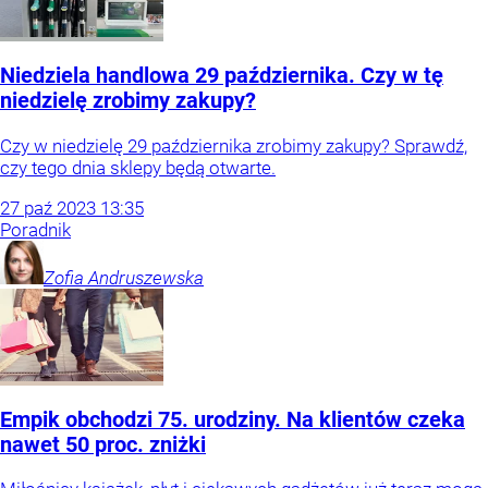
Niedziela handlowa 29 października. Czy w tę
niedzielę zrobimy zakupy?
Czy w niedzielę 29 października zrobimy zakupy? Sprawdź,
czy tego dnia sklepy będą otwarte.
27
paź
2023
13:35
Poradnik
Zofia
Andruszewska
Empik obchodzi 75. urodziny. Na klientów czeka
nawet 50 proc. zniżki