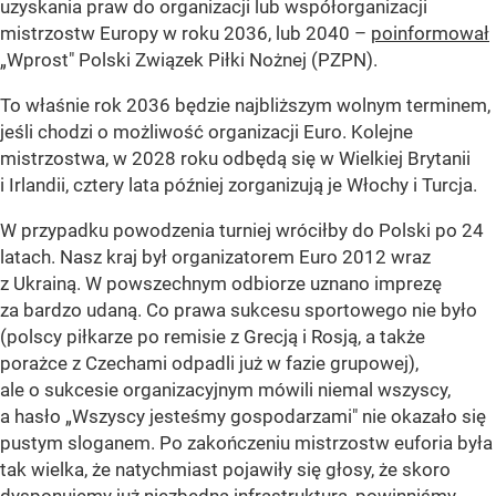
uzyskania praw do organizacji lub współorganizacji
mistrzostw Europy w roku 2036, lub 2040 –
poinformował
„Wprost" Polski Związek Piłki Nożnej (PZPN).
To właśnie rok 2036 będzie najbliższym wolnym terminem,
jeśli chodzi o możliwość organizacji Euro. Kolejne
mistrzostwa, w 2028 roku odbędą się w Wielkiej Brytanii
i Irlandii, cztery lata później zorganizują je Włochy i Turcja.
W przypadku powodzenia turniej wróciłby do Polski po 24
latach. Nasz kraj był organizatorem Euro 2012 wraz
z Ukrainą. W powszechnym odbiorze uznano imprezę
za bardzo udaną. Co prawa sukcesu sportowego nie było
(polscy piłkarze po remisie z Grecją i Rosją, a także
porażce z Czechami odpadli już w fazie grupowej),
ale o sukcesie organizacyjnym mówili niemal wszyscy,
a hasło „Wszyscy jesteśmy gospodarzami" nie okazało się
pustym sloganem. Po zakończeniu mistrzostw euforia była
tak wielka, że natychmiast pojawiły się głosy, że skoro