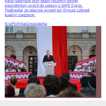
Karol Nawrocki przy okazji rocznicy swojej
prezydentury wrócił do ustawy o SAFE 0 proc.
Podkreślał, że obecnie projekt ten firmuje członek
koalicji rządzącej.
Kraj
Polityka
Gospodarka