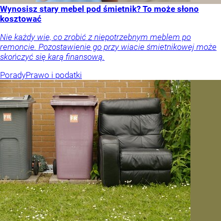
Wynosisz stary mebel pod śmietnik? To może słono
kosztować
Nie każdy wie, co zrobić z niepotrzebnym meblem po
remoncie. Pozostawienie go przy wiacie śmietnikowej może
skończyć się karą finansową.
Porady
Prawo i podatki