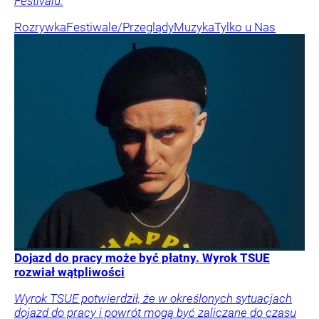
Festivalu.
Rozrywka
Festiwale/Przeglądy
Muzyka
Tylko u Nas
Dojazd do pracy może być płatny. Wyrok TSUE
rozwiał wątpliwości
Wyrok TSUE potwierdził, że w określonych sytuacjach
dojazd do pracy i powrót mogą być zaliczane do czasu