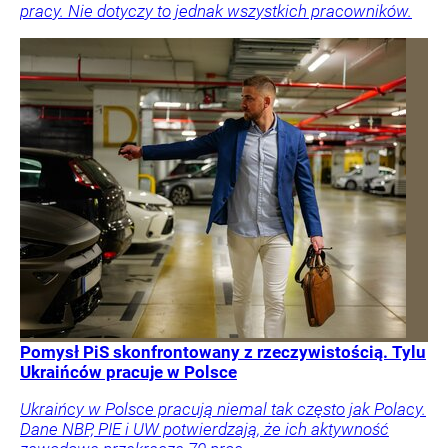
pracy. Nie dotyczy to jednak wszystkich pracowników.
Pomysł PiS skonfrontowany z rzeczywistością. Tylu
Ukraińców pracuje w Polsce
Ukraińcy w Polsce pracują niemal tak często jak Polacy.
Dane NBP, PIE i UW potwierdzają, że ich aktywność