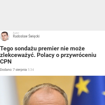
Autor:
Radosław Święcki
Tego sondażu premier nie może
zlekceważyć. Polacy o przywróceniu
CPN
Dodano:
7
sierpnia
5:34