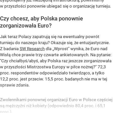
dysponujemy już niezbędną infrastrukturą, powinniśmy
w przyszłości ponownie ubiegać się o organizację turnieju.
Czy chcesz, aby Polska ponownie
zorganizowała Euro?
Jak teraz Polacy zapatrują się na ewentualny powrót
turnieju do naszego kraju? Okazuje się, że entuzjastycznie.
Z badania
SW Research
dla „Wprost" wynika, że Euro nad
Wisłą chce prawie trzy czwarte ankietowanych. Na pytanie:
"Czy chciałbyś/abyś, aby Polska raz jeszcze zorganizowała
w przyszłości Mistrzostwa Europy w piłce nożnej?" 72,3
proc. respondentów odpowiedziało twierdząco, a tylko
12,2 proc. jest przeciw. 15,5 proc. badanych nie ma w tej
sprawie zdania.
Zwolennikami ponownej organizacji Euro w Polsce częściej
są mężczyźni niż kobiety (odpowiednio 80,4 proc. i 65,1
proc.).