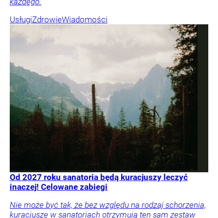
każdego.
Usługi
Zdrowie
Wiadomości
Od 2027 roku sanatoria będą kuracjuszy leczyć
inaczej! Celowane zabiegi
Nie może być tak, że bez względu na rodzaj schorzenia,
kuracjusze w sanatoriach otrzymują ten sam zestaw