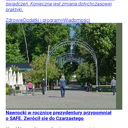
świadczeń. Konieczna jest zmiana dotychczasowej
praktyki.
Zdrowie
Dodatki i programy
Wiadomości
Nawrocki w rocznicę prezydentury przypomniał
o SAFE. Zwrócił się do Czarzastego