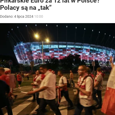
Piłkarskie Euro za 12 lat w Polsce?
Polacy są na „tak”
Dodano:
4
lipca
2024
10:00