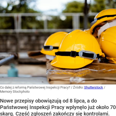
Co dalej z reformą Państwowej Inspekcji Pracy?
/ Źródło:
Shutterstock
/
Memory Stockphoto
Nowe przepisy obowiązują od 8 lipca, a do
Państwowej Inspekcji Pracy wpłynęło już około 70
skarg. Część zgłoszeń zakończy się kontrolami.