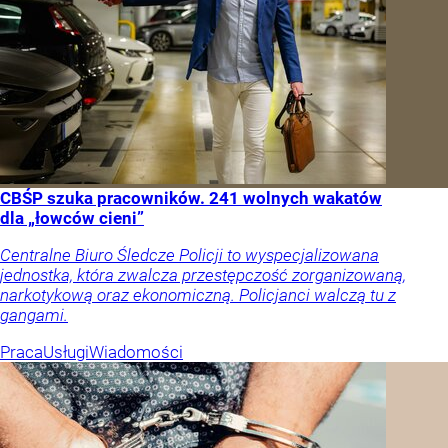
CBŚP szuka pracowników. 241 wolnych wakatów
dla „łowców cieni”
Centralne Biuro Śledcze Policji to wyspecjalizowana
jednostka, która zwalcza przestępczość zorganizowaną,
narkotykową oraz ekonomiczną. Policjanci walczą tu z
gangami.
Praca
Usługi
Wiadomości