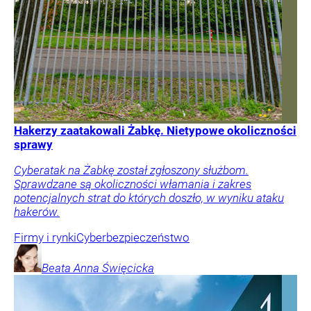
Hakerzy zaatakowali Żabkę. Nietypowe okoliczności
sprawy
Cyberatak na Żabkę został zgłoszony służbom.
Sprawdzane są okoliczności włamania i zakres
potencjalnych strat do których doszło, w wyniku ataku
hakerów.
Firmy i rynki
Cyberbezpieczeństwo
Beata Anna
Święcicka