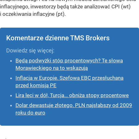
inflacyjnego, inwestorzy będą także analizować CPI (wt)
i oczekiwania inflacyjne (pt).
Komentarze dzienne TMS Brokers
Będą podwyżki stóp procentowych? Te słowa
Morawieckiego na to wskazują
Inflacja w Europie. Szefowa EBC przesłuchana
przed komisją PE
Lira leci w dół, Turcja... obniża stopy procentowe
Dolar dewastuje złotego. PLN najsłabszy od 2009
roku do euro