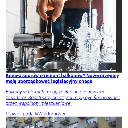
Koniec sporów o remont balkonów? Nowe przepisy
mają uporządkować legislacyjny chaos
Balkony w blokach mogą zostać objęte nowymi
zasadami. Konstrukcyjne części mają być finansowane
przez wspólnoty mieszkaniowe.
Prawo i podatki
Wiadomości