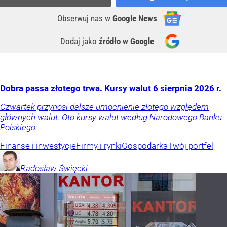
Obserwuj nas
w
Google News
Dodaj jako
źródło w Google
Dobra passa złotego trwa. Kursy walut 6 sierpnia 2026 r.
Czwartek przynosi dalsze umocnienie złotego względem
głównych walut. Oto kursy walut według Narodowego Banku
Polskiego.
Finanse i inwestycje
Firmy i rynki
Gospodarka
Twój portfel
Radosław
Święcki