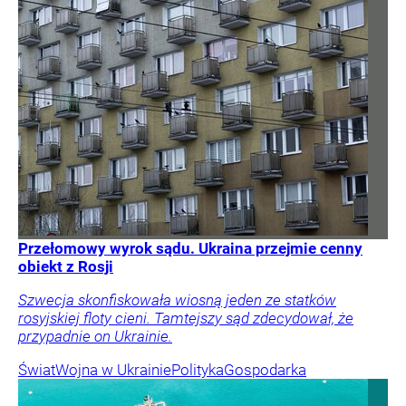
Przełomowy wyrok sądu. Ukraina przejmie cenny
obiekt z Rosji
Szwecja skonfiskowała wiosną jeden ze statków
rosyjskiej floty cieni. Tamtejszy sąd zdecydował, że
przypadnie on Ukrainie.
Świat
Wojna w Ukrainie
Polityka
Gospodarka