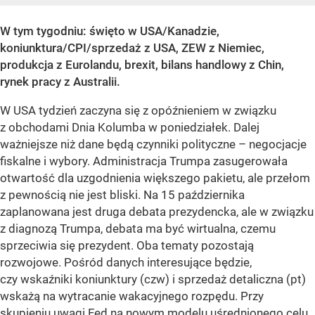
W tym tygodniu: święto w USA/Kanadzie,
koniunktura/CPI/sprzedaż z USA, ZEW z Niemiec,
produkcja z Eurolandu, brexit, bilans handlowy z Chin,
rynek pracy z Australii.
W USA tydzień zaczyna się z opóźnieniem w związku
z obchodami Dnia Kolumba w poniedziałek. Dalej
ważniejsze niż dane będą czynniki polityczne – negocjacje
fiskalne i wybory. Administracja Trumpa zasugerowała
otwartość dla uzgodnienia większego pakietu, ale przełom
z pewnością nie jest bliski. Na 15 października
zaplanowana jest druga debata prezydencka, ale w związku
z diagnozą Trumpa, debata ma być wirtualna, czemu
sprzeciwia się prezydent. Oba tematy pozostają
rozwojowe. Pośród danych interesujące będzie,
czy wskaźniki koniunktury (czw) i sprzedaż detaliczna (pt)
wskażą na wytracanie wakacyjnego rozpędu. Przy
skupieniu uwagi Fed na nowym modelu uśrednionego celu