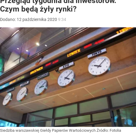
Przegląd tygodnia dla inwestorów.
Czym będą żyły rynki?
Dodano:
12
października
2020
9:34
Siedziba warszawskiej Giełdy Papierów Wartościowych
Źródło:
Fotolia