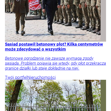
Sąsiad postawił betonowy płot? Kilka centymetrów
może zdecydować o wszystkim
Betonowe ogrodzenie nie zawsze wymaga zgody
sąsiada. Problem pojawia się wtedy, gdy płot przekracza
granicę działki lub staje dokładnie na niej.
Twój portfel
Nieruchomości