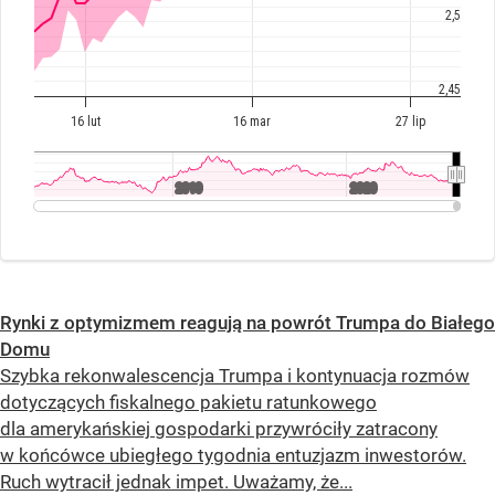
Rynki z optymizmem reagują na powrót Trumpa do Białego
Domu
Szybka rekonwalescencja Trumpa i kontynuacja rozmów
dotyczących fiskalnego pakietu ratunkowego
dla amerykańskiej gospodarki przywróciły zatracony
w końcówce ubiegłego tygodnia entuzjazm inwestorów.
Ruch wytracił jednak impet. Uważamy, że...