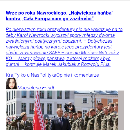
Wrze po roku Nawrockiego. „Największa hańba”
kontra „Cała Europa nam go zazdrości”
Po pierwszym roku prezydentury nic nie wskazuje na to,
żeby Karol Nawrocki wyciszył spory między dwoma
zwaśnionymi politycznymi obozami. – Dotychczas
największą hańbą na karcie jego prezydentury jest
chyba zawetowanie SAFE – ocenia Mariusz Witczak z
KO. – Mamy głowę państwa, z której możemy być
dumni – kontruje Marek Jakubiak z Rozwoju Plus.
Kraj
Tylko u Nas
Polityka
Opinie i komentarze
Magdalena
Frindt