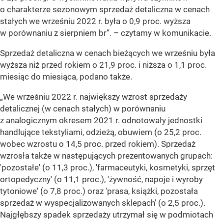
o charakterze sezonowym sprzedaż detaliczna w cenach
stałych we wrześniu 2022 r. była o 0,9 proc. wyższa
w porównaniu z sierpniem br”.
– czytamy w komunikacie.
Sprzedaż detaliczna w cenach bieżących we wrześniu była
wyższa niż przed rokiem o 21,9 proc. i niższa o 1,1 proc.
miesiąc do miesiąca, podano także.
„We wrześniu 2022 r. największy wzrost sprzedaży
detalicznej (w cenach stałych) w porównaniu
z analogicznym okresem 2021 r. odnotowały jednostki
handlujące tekstyliami, odzieżą, obuwiem (o 25,2 proc.
wobec wzrostu o 14,5
proc.
przed rokiem). Sprzedaż
wzrosła także w następujących prezentowanych grupach:
'pozostałe' (o 11,3
proc.
), 'farmaceutyki, kosmetyki, sprzęt
ortopedyczny' (o 11,1
proc.
), 'żywność, napoje i wyroby
tytoniowe' (o 7,8
proc.
) oraz 'prasa, książki, pozostała
sprzedaż w wyspecjalizowanych sklepach' (o 2,5
proc.
).
Najgłębszy spadek sprzedaży utrzymał się w podmiotach