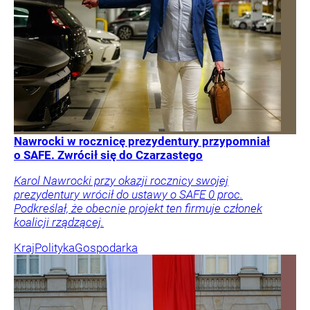
Nawrocki w rocznicę prezydentury przypomniał
o SAFE. Zwrócił się do Czarzastego
Karol Nawrocki przy okazji rocznicy swojej
prezydentury wrócił do ustawy o SAFE 0 proc.
Podkreślał, że obecnie projekt ten firmuje członek
koalicji rządzącej.
Kraj
Polityka
Gospodarka