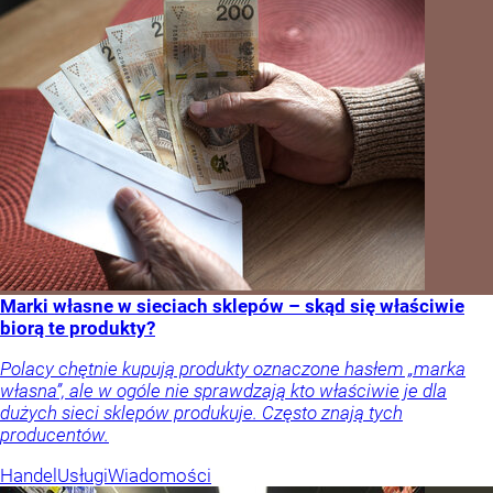
Marki własne w sieciach sklepów – skąd się właściwie
biorą te produkty?
Polacy chętnie kupują produkty oznaczone hasłem „marka
własna”, ale w ogóle nie sprawdzają kto właściwie je dla
dużych sieci sklepów produkuje. Często znają tych
producentów.
Handel
Usługi
Wiadomości