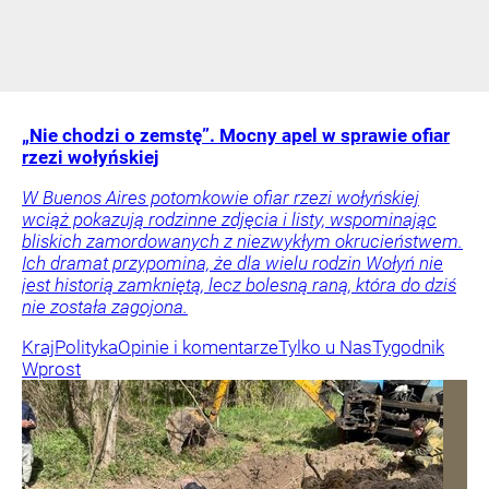
„Nie chodzi o zemstę”. Mocny apel w sprawie ofiar
rzezi wołyńskiej
W Buenos Aires potomkowie ofiar rzezi wołyńskiej
wciąż pokazują rodzinne zdjęcia i listy, wspominając
bliskich zamordowanych z niezwykłym okrucieństwem.
Ich dramat przypomina, że dla wielu rodzin Wołyń nie
jest historią zamkniętą, lecz bolesną raną, która do dziś
nie została zagojona.
Kraj
Polityka
Opinie i komentarze
Tylko u Nas
Tygodnik
Wprost