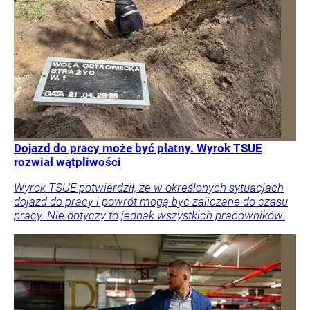
Dojazd do pracy może być płatny. Wyrok TSUE
rozwiał wątpliwości
Wyrok TSUE potwierdził, że w określonych sytuacjach
dojazd do pracy i powrót mogą być zaliczane do czasu
pracy. Nie dotyczy to jednak wszystkich pracowników.