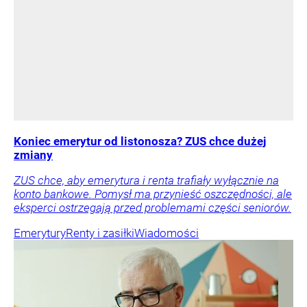
Koniec emerytur od listonosza? ZUS chce dużej
zmiany
ZUS chce, aby emerytura i renta trafiały wyłącznie na
konto bankowe. Pomysł ma przynieść oszczędności, ale
eksperci ostrzegają przed problemami części seniorów.
Emerytury
Renty i zasiłki
Wiadomości