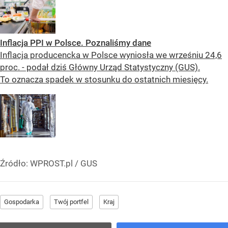
Inflacja PPI w Polsce. Poznaliśmy dane
Inflacja producencka w Polsce wyniosła we wrześniu 24,6
proc. - podał dziś Główny Urząd Statystyczny (GUS).
To oznacza spadek w stosunku do ostatnich miesięcy.
Źródło:
WPROST.pl
/
GUS
Gospodarka
Twój portfel
Kraj