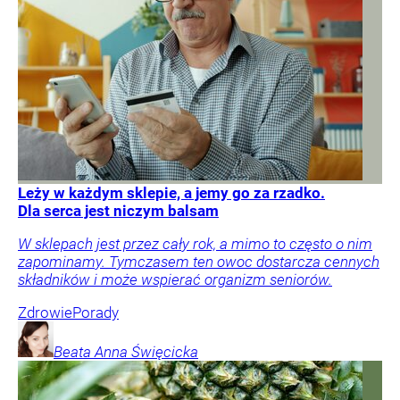
Leży w każdym sklepie, a jemy go za rzadko.
Dla serca jest niczym balsam
W sklepach jest przez cały rok, a mimo to często o nim
zapominamy. Tymczasem ten owoc dostarcza cennych
składników i może wspierać organizm seniorów.
Zdrowie
Porady
Beata Anna
Święcicka