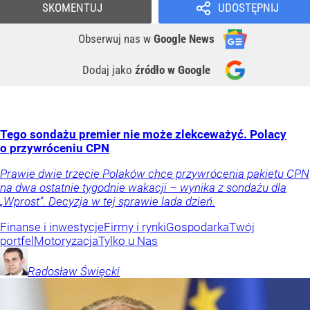
SKOMENTUJ
UDOSTĘPNIJ
Obserwuj nas
w
Google News
Dodaj jako
źródło w Google
Tego sondażu premier nie może zlekceważyć. Polacy
o przywróceniu CPN
Prawie dwie trzecie Polaków chce przywrócenia pakietu CPN
na dwa ostatnie tygodnie wakacji – wynika z sondażu dla
„Wprost”. Decyzja w tej sprawie lada dzień.
Finanse i inwestycje
Firmy i rynki
Gospodarka
Twój
portfel
Motoryzacja
Tylko u Nas
Radosław
Święcki