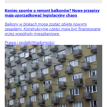
Koniec sporów o remont balkonów? Nowe przepisy
mają uporządkować legislacyjny chaos
Balkony w blokach mogą zostać objęte nowymi
zasadami. Konstrukcyjne części mają być finansowane
przez wspólnoty mieszkaniowe.
Prawo i podatki
Wiadomości