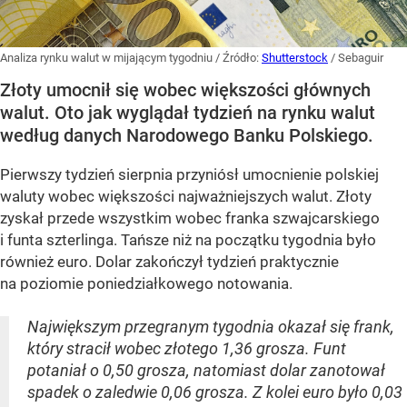
Analiza rynku walut w mijającym tygodniu
/ Źródło:
Shutterstock
/
Sebaguir
Złoty umocnił się wobec większości głównych
walut. Oto jak wyglądał tydzień na rynku walut
według danych Narodowego Banku Polskiego.
Pierwszy tydzień sierpnia przyniósł umocnienie polskiej
waluty wobec większości najważniejszych walut. Złoty
zyskał przede wszystkim wobec franka szwajcarskiego
i funta szterlinga. Tańsze niż na początku tygodnia było
również euro. Dolar zakończył tydzień praktycznie
na poziomie poniedziałkowego notowania.
Największym przegranym tygodnia okazał się frank,
który stracił wobec złotego 1,36 grosza. Funt
potaniał o 0,50 grosza, natomiast dolar zanotował
spadek o zaledwie 0,06 grosza. Z kolei euro było 0,03