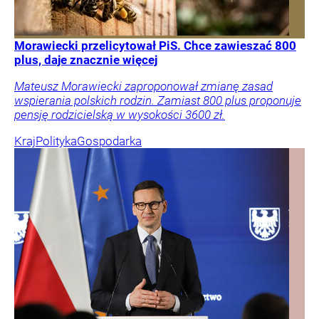
Morawiecki przelicytował PiS. Chce zawieszać 800
plus, daje znacznie więcej
Mateusz Morawiecki zaproponował zmianę zasad
wspierania polskich rodzin. Zamiast 800 plus proponuje
pensję rodzicielską w wysokości 3600 zł.
Kraj
Polityka
Gospodarka