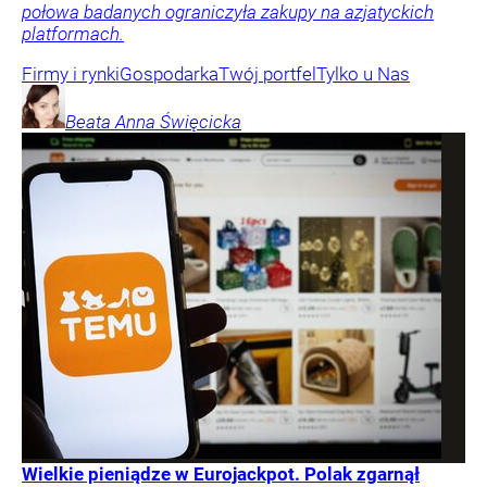
połowa badanych ograniczyła zakupy na azjatyckich
platformach.
Firmy i rynki
Gospodarka
Twój portfel
Tylko u Nas
Beata Anna
Święcicka
Wielkie pieniądze w Eurojackpot. Polak zgarnął