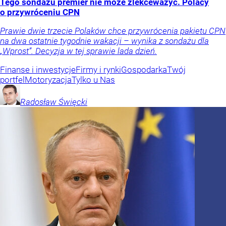
Tego sondażu premier nie może zlekceważyć. Polacy
o przywróceniu CPN
Prawie dwie trzecie Polaków chce przywrócenia pakietu CPN
na dwa ostatnie tygodnie wakacji – wynika z sondażu dla
„Wprost”. Decyzja w tej sprawie lada dzień.
Finanse i inwestycje
Firmy i rynki
Gospodarka
Twój
portfel
Motoryzacja
Tylko u Nas
Radosław
Święcki