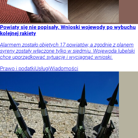
Powiaty się nie popisały. Wnioski wojewody po wybuchu
kolejnej rakiety
Alarmem zostało objętych 17 powiatów, a zgodnie z planem
syreny zostały włączone tylko w siedmiu. Wojewoda lubelski
chce uporządkować sytuację i wyciągnąć wnioski.
Prawo i podatki
Usługi
Wiadomości