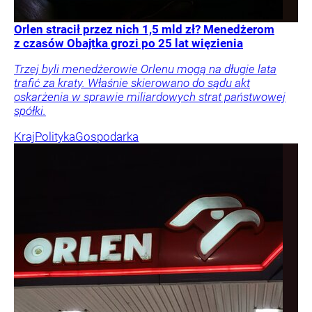
Orlen stracił przez nich 1,5 mld zł? Menedżerom
z czasów Obajtka grozi po 25 lat więzienia
Trzej byli menedżerowie Orlenu mogą na długie lata
trafić za kraty. Właśnie skierowano do sądu akt
oskarżenia w sprawie miliardowych strat państwowej
spółki.
Kraj
Polityka
Gospodarka