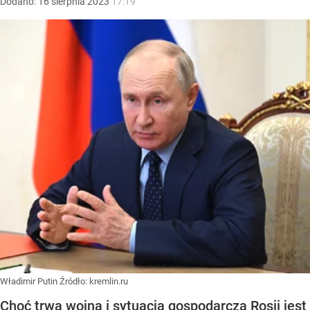
Dodano:
16
sierpnia
2023
17:19
Władimir Putin
Źródło:
kremlin.ru
Choć trwa wojna i sytuacja gospodarcza Rosji jest