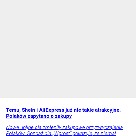
Temu, Shein i AliExpress już nie takie atrakcyjne.
Polaków zapytano o zakupy
Nowe unijne cła zmieniły zakupowe przyzwyczajenia
Polaków. Sondaż dla „Wprost” pokazuje, że niemal