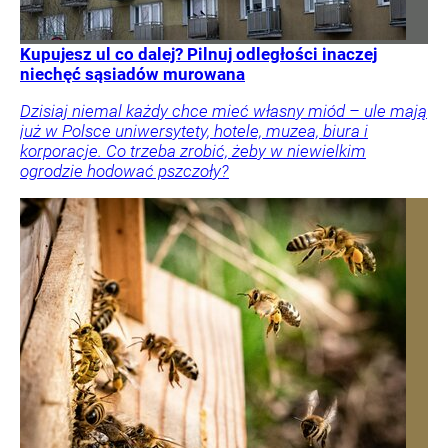
Kupujesz ul co dalej? Pilnuj odległości inaczej
niechęć sąsiadów murowana
Dzisiaj niemal każdy chce mieć własny miód – ule mają
już w Polsce uniwersytety, hotele, muzea, biura i
korporacje. Co trzeba zrobić, żeby w niewielkim
ogrodzie hodować pszczoły?