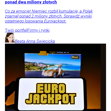
ponad dwa miliony złotych
Co za emocje! Niemiec rozbił kumulację, a Polak
zgarnął ponad 2 miliony złotych. Sprawdź wyniki
ostatniego losowania Eurojackpot.
Twój portfel
Firmy i rynki
Beata Anna
Święcicka