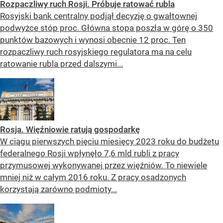
Rozpaczliwy ruch Rosji. Próbuje ratować rubla
Rosyjski bank centralny podjął decyzję o gwałtownej
podwyżce stóp proc. Główna stopa poszła w górę o 350
punktów bazowych i wynosi obecnie 12 proc. Ten
rozpaczliwy ruch rosyjskiego regulatora ma na celu
ratowanie rubla przed dalszymi...
Rosja. Więźniowie ratują gospodarkę
W ciągu pierwszych pięciu miesięcy 2023 roku do budżetu
federalnego Rosji wpłynęło 7,6 mld rubli z pracy
przymusowej wykonywanej przez więźniów. To niewiele
mniej niż w całym 2016 roku. Z pracy osadzonych
korzystają zarówno podmioty...