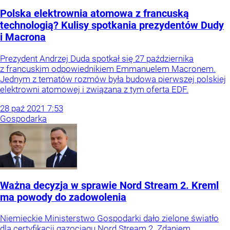
Polska elektrownia atomowa z francuską
technologią? Kulisy spotkania prezydentów Dudy
i Macrona
Prezydent Andrzej Duda spotkał się 27 października
z francuskim odpowiednikiem Emmanuelem Macronem.
Jednym z tematów rozmów była budowa pierwszej polskiej
elektrowni atomowej i związana z tym oferta EDF.
28
paź
2021
7:53
Gospodarka
Ważna decyzja w sprawie Nord Stream 2. Kreml
ma powody do zadowolenia
Niemieckie Ministerstwo Gospodarki dało zielone światło
dla certyfikacji gazociągu Nord Stream 2. Zdaniem