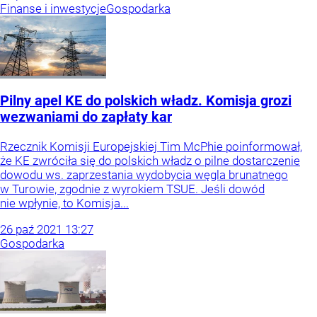
Finanse i inwestycje
Gospodarka
Pilny apel KE do polskich władz. Komisja grozi
wezwaniami do zapłaty kar
Rzecznik Komisji Europejskiej Tim McPhie poinformował,
że KE zwróciła się do polskich władz o pilne dostarczenie
dowodu ws. zaprzestania wydobycia węgla brunatnego
w Turowie, zgodnie z wyrokiem TSUE. Jeśli dowód
nie wpłynie, to Komisja...
26
paź
2021
13:27
Gospodarka