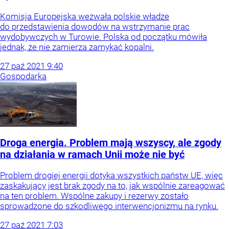
Komisja Europejska wezwała polskie władze
do przedstawienia dowodów na wstrzymanie prac
wydobywczych w Turowie. Polska od początku mówiła
jednak, że nie zamierza zamykać kopalni.
27
paź
2021
9:40
Gospodarka
Droga energia. Problem mają wszyscy, ale zgody
na działania w ramach Unii może nie być
Problem drogiej energii dotyka wszystkich państw UE, więc
zaskakujący jest brak zgody na to, jak wspólnie zareagować
na ten problem. Wspólne zakupy i rezerwy zostało
sprowadzone do szkodliwego interwencjonizmu na rynku.
27
paź
2021
7:03