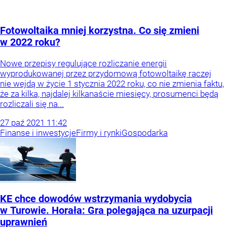
Fotowoltaika mniej korzystna. Co się zmieni
w 2022 roku?
Nowe przepisy regulujące rozliczanie energii
wyprodukowanej przez przydomową fotowoltaikę raczej
nie wejdą w życie 1 stycznia 2022 roku, co nie zmienia faktu,
że za kilka, najdalej kilkanaście miesięcy, prosumenci będą
rozliczali się na...
27
paź
2021
11:42
Finanse i inwestycje
Firmy i rynki
Gospodarka
KE chce dowodów wstrzymania wydobycia
w Turowie. Horała: Gra polegająca na uzurpacji
uprawnień