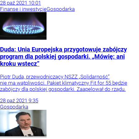
28
paź
2021
10:01
Finanse i inwestycje
Gospodarka
Duda: Unia Europejska przygotowuje zabójczy
program dla polskiej gospodarki. „Mówię: ani
kroku wstecz”
Piotr Duda, przewodniczący NSZZ „Solidarność”
nie ma wątpliwości. Pakiet klimatyczny Fit for 55 będzie
zabójczy dla polskiej gospodarki. Zaapelował do rządu.
28
paź
2021
9:35
Gospodarka