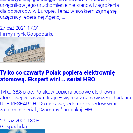
urzędników jego uruchomienie nie stanowi zagrożenia
dla odbiorców w Europie. Teraz wnioskiem zajmą się
urzędnicy federalnej Agencji...
27
paź
2021
17:01
Firmy i rynki
Gospodarka
Tylko co czwarty Polak popiera elektrownię
atomową. Ekspert wini... serial HBO
Tylko 38,8 proc. Polaków popiera budowę elektrowni
atomowej w naszym kraju – wynika z najnowszego badania
UCE RESEARCH. Co ciekawe, jeden z ekspertów wini
za to m.in. serial „Czarnobyl” produkcji HBO.
27
paź
2021
13:08
Gospodarka