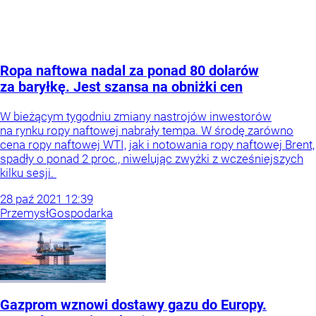
Ropa naftowa nadal za ponad 80 dolarów
za baryłkę. Jest szansa na obniżki cen
W bieżącym tygodniu zmiany nastrojów inwestorów
na rynku ropy naftowej nabrały tempa. W środę zarówno
cena ropy naftowej WTI, jak i notowania ropy naftowej Brent,
spadły o ponad 2 proc., niwelując zwyżki z wcześniejszych
kilku sesji.
28
paź
2021
12:39
Przemysł
Gospodarka
Gazprom wznowi dostawy gazu do Europy.