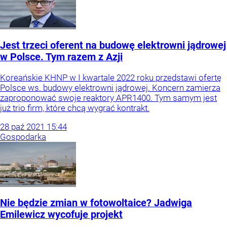
Jest trzeci oferent na budowę elektrowni jądrowej
w Polsce. Tym razem z Azji
Koreańskie KHNP w I kwartale 2022 roku przedstawi ofertę
Polsce ws. budowy elektrowni jądrowej. Koncern zamierza
zaproponować swoje reaktory APR1400. Tym samym jest
już trio firm, które chcą wygrać kontrakt.
28
paź
2021
15:44
Gospodarka
Nie będzie zmian w fotowoltaice? Jadwiga
Emilewicz wycofuje projekt