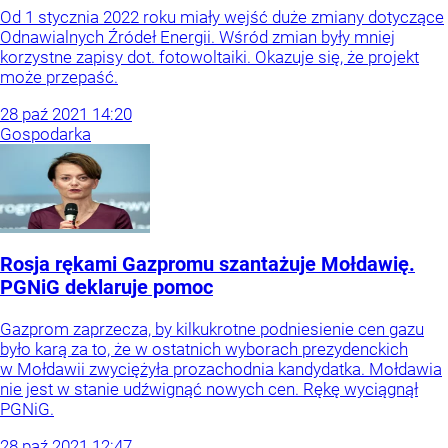
Od 1 stycznia 2022 roku miały wejść duże zmiany dotyczące
Odnawialnych Źródeł Energii. Wśród zmian były mniej
korzystne zapisy dot. fotowoltaiki. Okazuje się, że projekt
może przepaść.
28
paź
2021
14:20
Gospodarka
Rosja rękami Gazpromu szantażuje Mołdawię.
PGNiG deklaruje pomoc
Gazprom zaprzecza, by kilkukrotne podniesienie cen gazu
było karą za to, że w ostatnich wyborach prezydenckich
w Mołdawii zwyciężyła prozachodnia kandydatka. Mołdawia
nie jest w stanie udźwignąć nowych cen. Rękę wyciągnął
PGNiG.
28
paź
2021
12:47