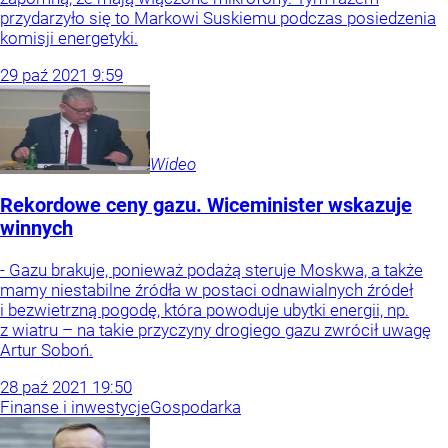
przydarzyło się to Markowi Suskiemu podczas posiedzenia
komisji energetyki.
29
paź
2021
9:59
Wideo
Rekordowe ceny gazu. Wiceminister wskazuje
winnych
- Gazu brakuje, ponieważ podażą steruje Moskwa, a także
mamy niestabilne źródła w postaci odnawialnych źródeł
i bezwietrzną pogodę, która powoduje ubytki energii, np.
z wiatru – na takie przyczyny drogiego gazu zwrócił uwagę
Artur Soboń.
28
paź
2021
19:50
Finanse i inwestycje
Gospodarka