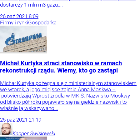
dostarczy 1 mln m3 gazu....
26
paź
2021
8:09
Firmy i rynki
Gospodarka
Michał Kurtyka straci stanowisko w ramach
rekonstrukcji rządu. Wiemy, kto go zastąpi
Michał Kurtyka pożegna się z ministerialnym stanowiskiem
we wtorek, a jego miejsce zajmie Anna Moskwa –
potwierdzają Wprost źródła w MKiŚ. Nazwisko Moskwy
od blisko pół roku pojawiało się na giełdzie nazwisk i to
właśnie ją wskazywano...
25
paź
2021
21:19
Kacper
Świsłowski