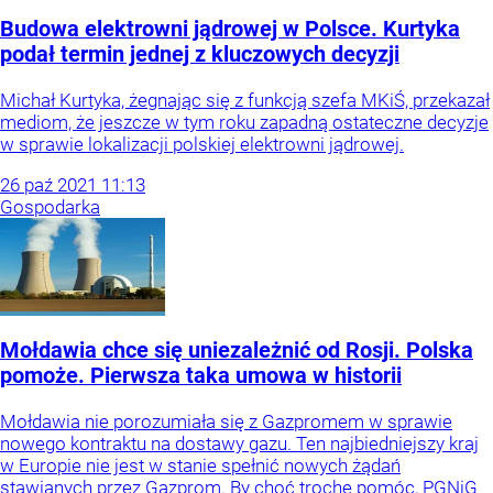
Budowa elektrowni jądrowej w Polsce. Kurtyka
podał termin jednej z kluczowych decyzji
Michał Kurtyka, żegnając się z funkcją szefa MKiŚ, przekazał
mediom, że jeszcze w tym roku zapadną ostateczne decyzje
w sprawie lokalizacji polskiej elektrowni jądrowej.
26
paź
2021
11:13
Gospodarka
Mołdawia chce się uniezależnić od Rosji. Polska
pomoże. Pierwsza taka umowa w historii
Mołdawia nie porozumiała się z Gazpromem w sprawie
nowego kontraktu na dostawy gazu. Ten najbiedniejszy kraj
w Europie nie jest w stanie spełnić nowych żądań
stawianych przez Gazprom. By choć trochę pomóc, PGNiG