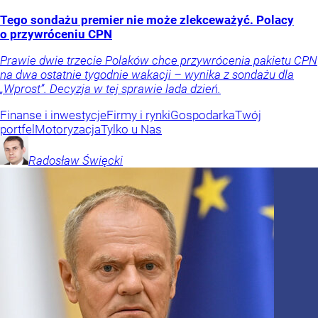
Tego sondażu premier nie może zlekceważyć. Polacy
o przywróceniu CPN
Prawie dwie trzecie Polaków chce przywrócenia pakietu CPN
na dwa ostatnie tygodnie wakacji – wynika z sondażu dla
„Wprost”. Decyzja w tej sprawie lada dzień.
Finanse i inwestycje
Firmy i rynki
Gospodarka
Twój
portfel
Motoryzacja
Tylko u Nas
Radosław
Święcki