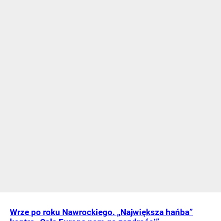
Wrze po roku Nawrockiego. „Największa hańba”