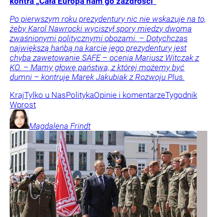
kontra „Cała Europa nam go zazdrości”
Po pierwszym roku prezydentury nic nie wskazuje na to,
żeby Karol Nawrocki wyciszył spory między dwoma
zwaśnionymi politycznymi obozami. – Dotychczas
największą hańbą na karcie jego prezydentury jest
chyba zawetowanie SAFE – ocenia Mariusz Witczak z
KO. – Mamy głowę państwa, z której możemy być
dumni – kontruje Marek Jakubiak z Rozwoju Plus.
Kraj
Tylko u Nas
Polityka
Opinie i komentarze
Tygodnik
Wprost
Magdalena
Frindt