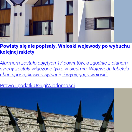
Powiaty się nie popisały. Wnioski wojewody po wybuchu
kolejnej rakiety
Alarmem zostało objętych 17 powiatów, a zgodnie z planem
syreny zostały włączone tylko w siedmiu. Wojewoda lubelski
chce uporządkować sytuację i wyciągnąć wnioski.
Prawo i podatki
Usługi
Wiadomości