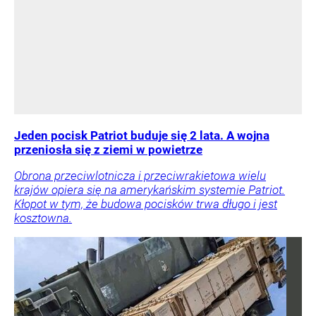
Jeden pocisk Patriot buduje się 2 lata. A wojna
przeniosła się z ziemi w powietrze
Obrona przeciwlotnicza i przeciwrakietowa wielu
krajów opiera się na amerykańskim systemie Patriot.
Kłopot w tym, że budowa pocisków trwa długo i jest
kosztowna.