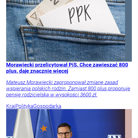
Morawiecki przelicytował PiS. Chce zawieszać 800
plus, daje znacznie więcej
Mateusz Morawiecki zaproponował zmianę zasad
wspierania polskich rodzin. Zamiast 800 plus proponuje
pensję rodzicielską w wysokości 3600 zł.
Kraj
Polityka
Gospodarka