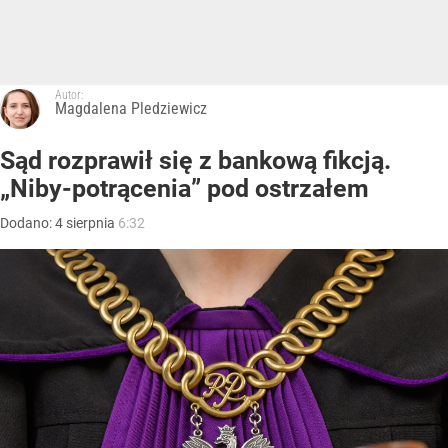
Autor:
Magdalena Pledziewicz
Sąd rozprawił się z bankową fikcją.
„Niby-potrącenia” pod ostrzałem
Dodano:
4
sierpnia
6:32