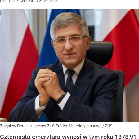
Dodano:
9
września
2025
6:53
Zbigniew Derdziuk, prezes ZUS
Źródło:
Materiały prasowe
/
ZUS
Czternasta emerytura wynosi w tym roku 1878,91