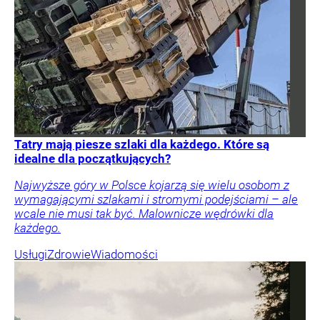
Tatry mają piesze szlaki dla każdego. Które są
idealne dla początkujących?
Najwyższe góry w Polsce kojarzą się wielu osobom z
wymagającymi szlakami i stromymi podejściami – ale
wcale nie musi tak być. Malownicze wędrówki dla
każdego.
Usługi
Zdrowie
Wiadomości