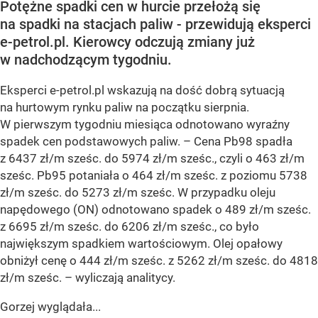
Potężne spadki cen w hurcie przełożą się
na spadki na stacjach paliw - przewidują eksperci
e-petrol.pl. Kierowcy odczują zmiany już
w nadchodzącym tygodniu.
Eksperci e-petrol.pl wskazują na dość dobrą sytuacją
na hurtowym rynku paliw na początku sierpnia.
W pierwszym tygodniu miesiąca odnotowano wyraźny
spadek cen podstawowych paliw. –
Cena Pb98 spadła
z 6437 zł/m sześc. do 5974 zł/m sześc., czyli o 463 zł/m
sześc. Pb95 potaniała o 464 zł/m sześc. z poziomu 5738
zł/m sześc. do 5273 zł/m sześc. W przypadku oleju
napędowego (ON) odnotowano spadek o 489 zł/m sześc.
z 6695 zł/m sześc. do 6206 zł/m sześc., co było
największym spadkiem wartościowym. Olej opałowy
obniżył cenę o 444 zł/m sześc. z 5262 zł/m sześc. do 4818
zł/m sześc.
– wyliczają analitycy.
Gorzej wyglądała...