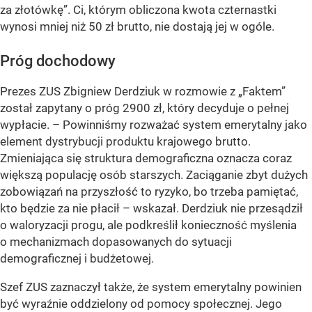
za złotówkę”. Ci, którym obliczona kwota czternastki
wynosi mniej niż 50 zł brutto, nie dostają jej w ogóle.
Próg dochodowy
Prezes ZUS Zbigniew Derdziuk w rozmowie z „Faktem”
został zapytany o próg 2900 zł, który decyduje o pełnej
wypłacie. – Powinniśmy rozważać system emerytalny jako
element dystrybucji produktu krajowego brutto.
Zmieniająca się struktura demograficzna oznacza coraz
większą populację osób starszych. Zaciąganie zbyt dużych
zobowiązań na przyszłość to ryzyko, bo trzeba pamiętać,
kto będzie za nie płacił – wskazał. Derdziuk nie przesądził
o waloryzacji progu, ale podkreślił konieczność myślenia
o mechanizmach dopasowanych do sytuacji
demograficznej i budżetowej.
Szef ZUS zaznaczył także, że system emerytalny powinien
być wyraźnie oddzielony od pomocy społecznej. Jego