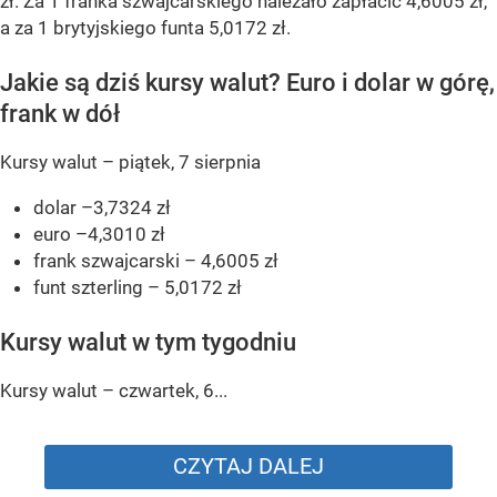
zł. Za 1 franka szwajcarskiego należało zapłacić 4,6005 zł,
a za 1 brytyjskiego funta 5,0172 zł.
Jakie są dziś kursy walut? Euro i dolar w górę,
frank w dół
Kursy walut – piątek, 7 sierpnia
dolar –3,7324 zł
euro –4,3010 zł
frank szwajcarski – 4,6005 zł
funt szterling – 5,0172 zł
Kursy walut w tym tygodniu
Kursy walut – czwartek, 6...
CZYTAJ DALEJ