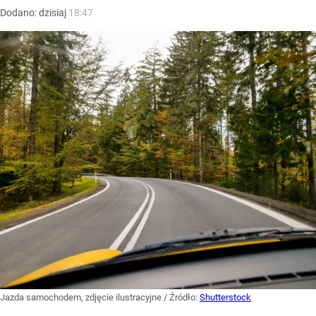
Dodano:
dzisiaj
18:47
Jazda samochodem, zdjęcie ilustracyjne
/ Źródło:
Shutterstock