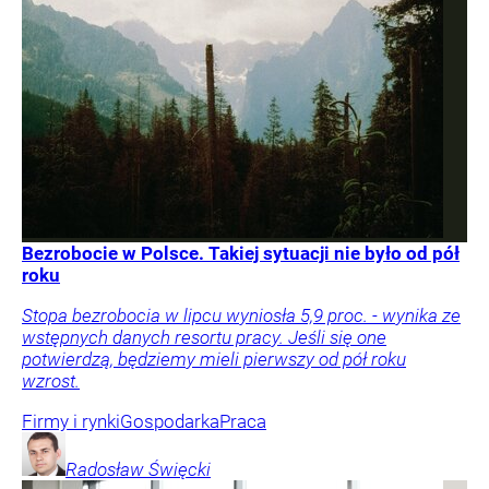
Bezrobocie w Polsce. Takiej sytuacji nie było od pół
roku
Stopa bezrobocia w lipcu wyniosła 5,9 proc. - wynika ze
wstępnych danych resortu pracy. Jeśli się one
potwierdzą, będziemy mieli pierwszy od pół roku
wzrost.
Firmy i rynki
Gospodarka
Praca
Radosław
Święcki