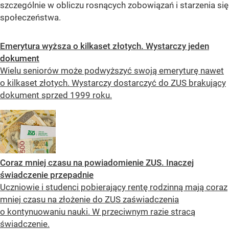
szczególnie w obliczu rosnących zobowiązań i starzenia się
społeczeństwa.
Emerytura wyższa o kilkaset złotych. Wystarczy jeden
dokument
Wielu seniorów może podwyższyć swoją emeryturę nawet
o kilkaset złotych. Wystarczy dostarczyć do ZUS brakujący
dokument sprzed 1999 roku.
Coraz mniej czasu na powiadomienie ZUS. Inaczej
świadczenie przepadnie
Uczniowie i studenci pobierający rentę rodzinną mają coraz
mniej czasu na złożenie do ZUS zaświadczenia
o kontynuowaniu nauki. W przeciwnym razie stracą
świadczenie.