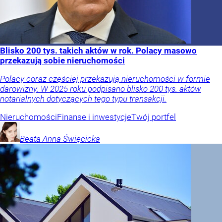
Blisko 200 tys. takich aktów w rok. Polacy masowo
przekazują sobie nieruchomości
Polacy coraz częściej przekazują nieruchomości w formie
darowizny. W 2025 roku podpisano blisko 200 tys. aktów
notarialnych dotyczących tego typu transakcji.
Nieruchomości
Finanse i inwestycje
Twój portfel
Beata Anna
Święcicka