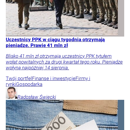
Uczestnicy PPK w ciągu tygodnia otrzymają
pieniądze. Prawie 41 mln zł
Blisko 41 mln zł otrzymają uczestnicy PPK tytułem
wpłat powitalnych za drugi kwartał tego roku. Pieniądze
wpłyną najpóźniej 14 sierpnia.
Twój portfel
Finanse i inwestycje
Firmy i
rynki
Gospodarka
Radosław
Święcki