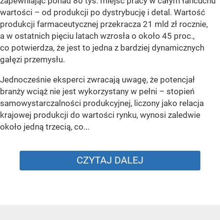
zapewniając ponad 80 tys. miejsc pracy w całym łańcuchu
wartości – od produkcji po dystrybucję i detal. Wartość
produkcji farmaceutycznej przekracza 21 mld zł rocznie,
a w ostatnich pięciu latach wzrosła o około 45 proc.,
co potwierdza, że jest to jedna z bardziej dynamicznych
gałęzi przemysłu.
Jednocześnie eksperci zwracają uwagę, że potencjał
branży wciąż nie jest wykorzystany w pełni – stopień
samowystarczalności produkcyjnej, liczony jako relacja
krajowej produkcji do wartości rynku, wynosi zaledwie
około jedną trzecią, co...
CZYTAJ DALEJ