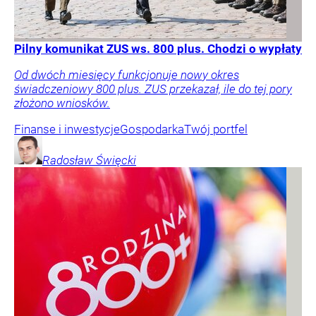
Pilny komunikat ZUS ws. 800 plus. Chodzi o wypłaty
Od dwóch miesięcy funkcjonuje nowy okres
świadczeniowy 800 plus. ZUS przekazał, ile do tej pory
złożono wniosków.
Finanse i inwestycje
Gospodarka
Twój portfel
Radosław
Święcki