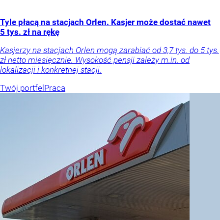
Tyle płacą na stacjach Orlen. Kasjer może dostać nawet
5 tys. zł na rękę
Kasjerzy na stacjach Orlen mogą zarabiać od 3,7 tys. do 5 tys.
zł netto miesięcznie. Wysokość pensji zależy m.in. od
lokalizacji i konkretnej stacji.
Twój portfel
Praca