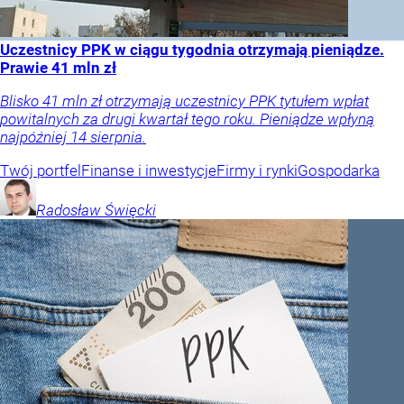
Uczestnicy PPK w ciągu tygodnia otrzymają pieniądze.
Prawie 41 mln zł
Blisko 41 mln zł otrzymają uczestnicy PPK tytułem wpłat
powitalnych za drugi kwartał tego roku. Pieniądze wpłyną
najpóźniej 14 sierpnia.
Twój portfel
Finanse i inwestycje
Firmy i rynki
Gospodarka
Radosław
Święcki