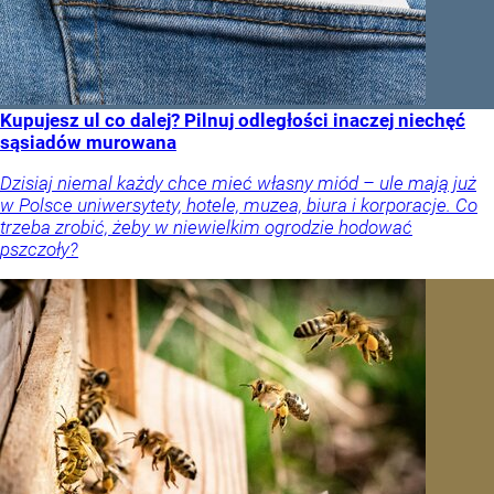
Kupujesz ul co dalej? Pilnuj odległości inaczej niechęć
sąsiadów murowana
Dzisiaj niemal każdy chce mieć własny miód – ule mają już
w Polsce uniwersytety, hotele, muzea, biura i korporacje. Co
trzeba zrobić, żeby w niewielkim ogrodzie hodować
pszczoły?