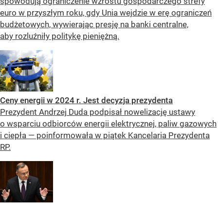
spowodują ograniczenie wzrostu gospodarczego strefy
euro w przyszłym roku, gdy Unia wejdzie w erę ograniczeń
budżetowych, wywierając presję na banki centralne,
aby rozluźniły politykę pieniężną.
Ceny energii w 2024 r. Jest decyzja prezydenta
Prezydent Andrzej Duda podpisał nowelizację ustawy
o wsparciu odbiorców energii elektrycznej, paliw gazowych
i ciepła — poinformowała w piątek Kancelaria Prezydenta
RP.