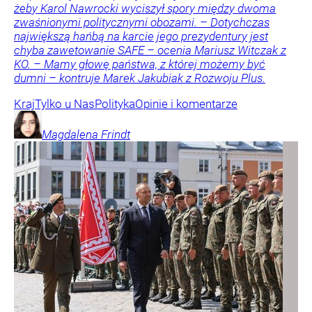
żeby Karol Nawrocki wyciszył spory między dwoma
zwaśnionymi politycznymi obozami. – Dotychczas
największą hańbą na karcie jego prezydentury jest
chyba zawetowanie SAFE – ocenia Mariusz Witczak z
KO. – Mamy głowę państwa, z której możemy być
dumni – kontruje Marek Jakubiak z Rozwoju Plus.
Kraj
Tylko u Nas
Polityka
Opinie i komentarze
Magdalena
Frindt