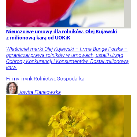
Nieuczciwe umowy dla rolników. Olej Kujawski
z milionową karą od UOKiK
Właściciel marki Olej Kujawski – firma Bunge Polska –
ograniczał prawa rolników w umowach, ustalił Urząd
Ochrony Konkurencji i Konsumentów. Dostał milionową
kara.
Firmy i rynki
Rolnictwo
Gospodarka
Jowita
Flankowska