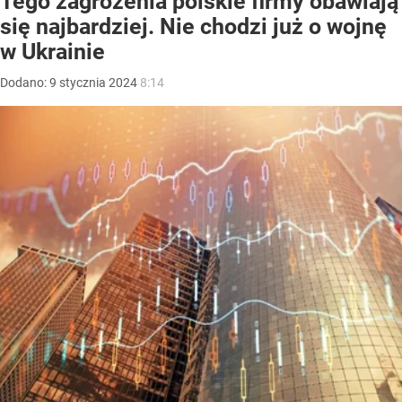
Tego zagrożenia polskie firmy obawiają
się najbardziej. Nie chodzi już o wojnę
w Ukrainie
Dodano:
9
stycznia
2024
8:14