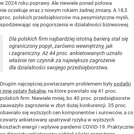
w 2024 roku poprawy. Ale niewiele ponad połowa
nie oczekuje wraz z nowym rokiem żadnej zmiany. A 18,5
proc. polskich przedsiębiorców ma pesymistyczne myśli,
spodziewając się pogorszenia w działalności biznesowej.
Dla polskich firm najbardziej istotną barierą stał się
ograniczony popyt, zarówno wewnętrzny, jak
i zagraniczny. Aż 44 proc. ankietowanych uznało
właśnie ten czynnik za największe zagrożenie
dla działalności swojego przedsiębiorstwa.
Drugim najczęściej powtarzanym problemem były
podatki
i inne opłaty fiskalne
, na które powołało się 41 proc.
polskich firm. Niewiele mniej, bo 40 proc. przedsiębiorstw
zauważyło zagrożenie w zbyt dużej konkurencji. 35 proc.
obawiało się wyższych cen komponentów i surowców, a co
czwarty ankietowany upatrywał ryzyka w wyższych
kosztach energii i wpływie pandemii COVID-19. Praktycznie
co dziesiąty ankietowany widział z kolei zagrożenie